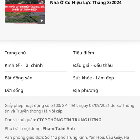
Nhà Ở Có Hiệu Lực Tháng 8/2024
WORLDBANK DỰ BÁO KINH TẾ VIỆT
NAM NĂM 2024 VÀ NĂM 2025 | NHỊP
Trang chủ
Tiêu điểm
ĐẬP THỊ TRƯỜNG #62
Kinh tế - Tài chính
Đấu giá - Đấu thầu
Bất động sản
Sức khỏe - Làm đẹp
Tọa đàm “Xúc tiến thương mại: Khơi
Đời sống
Địa phương
thông đầu ra cho sản phẩm OCOP”
Giấy phép hoạt động số: 3100/GP-TTĐT, ngày 07/09/2021 do Sở Thông
tin và Truyền thông Hà Nội cấp
Đơn vị chủ quản:
CTCP THÔNG TIN TRUNG ƯƠNG
Phụ trách nội dung:
Phạm Tuấn Anh
Bác sĩ tư vấn cách phòng tránh bệnh
Văn phòng giao dịch: Số 112 phố Trung Kính, Yên Hòa, Cầu Giấy, Hà