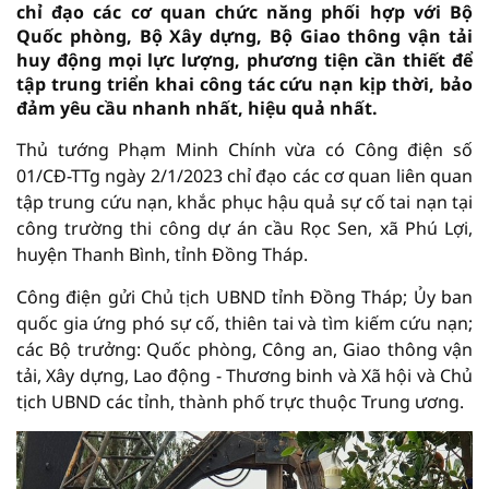
chỉ đạo các cơ quan chức năng phối hợp với Bộ
Quốc phòng, Bộ Xây dựng, Bộ Giao thông vận tải
huy động mọi lực lượng, phương tiện cần thiết để
tập trung triển khai công tác cứu nạn kịp thời, bảo
đảm yêu cầu nhanh nhất, hiệu quả nhất.
Thủ tướng Phạm Minh Chính vừa có Công điện số
01/CĐ-TTg ngày 2/1/2023 chỉ đạo các cơ quan liên quan
tập trung cứu nạn, khắc phục hậu quả sự cố tai nạn tại
công trường thi công dự án cầu Rọc Sen, xã Phú Lợi,
huyện Thanh Bình, tỉnh Đồng Tháp.
Công điện gửi Chủ tịch UBND tỉnh Đồng Tháp; Ủy ban
quốc gia ứng phó sự cố, thiên tai và tìm kiếm cứu nạn;
các Bộ trưởng: Quốc phòng, Công an, Giao thông vận
tải, Xây dựng, Lao động - Thương binh và Xã hội và Chủ
tịch UBND các tỉnh, thành phố trực thuộc Trung ương.