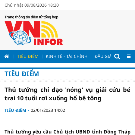
Chủ nhật 09/08/2026 18:20
Trang thông tin điện tử tổng hợp
ƯƠNG
TIÊU ĐIỂM
KINH TẾ - TÀI CHÍNH
ĐẤU GIÁ - ĐẤU THẦ
TIÊU ĐIỂM
Thủ tướng chỉ đạo 'nóng' vụ giải cứu bé
trai 10 tuổi rơi xuống hố bê tông
TIÊU ĐIỂM
02/01/2023 14:02
Thủ tướng yêu cầu Chủ tịch UBND tỉnh Đồng Tháp