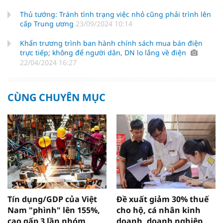
Thủ tướng: Tránh tình trạng việc nhỏ cũng phải trình lên
cấp Trung ương
23/09/2024 10:14
Khẩn trương trình ban hành chính sách mua bán điện
trực tiếp; không để người dân, DN lo lắng về điện
22/04/2024 16:27
CÙNG CHUYÊN MỤC
Tín dụng/GDP của Việt
Đề xuất giảm 30% thuế
Nam "phình" lên 155%,
cho hộ, cá nhân kinh
cao gấp 3 lần nhóm
doanh, doanh nghiệp