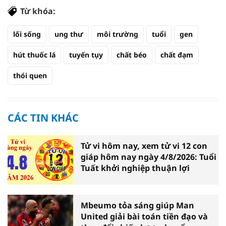
Từ khóa:
lối sống
ung thư
môi trường
tuổi
gen
hút thuốc lá
tuyến tụy
chất béo
chất đạm
thói quen
CÁC TIN KHÁC
Tử vi hôm nay, xem tử vi 12 con
giáp hôm nay ngày 4/8/2026: Tuổi
Tuất khởi nghiệp thuận lợi
Mbeumo tỏa sáng giúp Man
United giải bài toán tiền đạo và