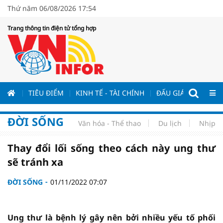
Thứ năm 06/08/2026 17:54
Trang thông tin điện tử tổng hợp
ƯƠNG
TIÊU ĐIỂM
KINH TẾ - TÀI CHÍNH
ĐẤU GIÁ - ĐẤU THẦ
ĐỜI SỐNG
Văn hóa - Thể thao
Du lịch
Nhịp s
Thay đổi lối sống theo cách này ung thư
sẽ tránh xa
ĐỜI SỐNG
01/11/2022 07:07
Ung thư là bệnh lý gây nên bởi nhiều yếu tố phối