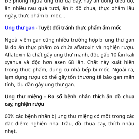
Để phòng ngừa ung thư dạ dày, hãy ăn uống điều độ,
ăn nhiều rau quả tươi, ăn ít đồ chua, thực phẩm lâu
ngày, thực phẩm bị mốc…
Ung thư gan
- Tuyệt đối tránh thực phẩm ẩm mốc
Ngoài viêm gan cũng nhiều trường hợp bị ung thư gan
là do ăn thực phẩm có chứa aflatoxin và nghiện rượu.
Aflatoxin là chất gây ung thư mạnh, độc gấp 10 lần kali
xyanua và độc hơn asen 68 lần. Chất này xuất hiện
trong thực phẩm, dụng cụ nhà bếp bị mốc. Ngoài ra,
lạm dụng rượu có thể gây tổn thương tế bào gan mãn
tính, lâu dần gây ung thư gan.
Ung thư miệng - Đa số bệnh nhân thích ăn đồ chua
cay, nghiện rượu
60% các bệnh nhân bị ung thư miệng có một trong các
đặc điểm: nghiện nhai trầu, đồ chua cay, thích nhậu
nhẹt.