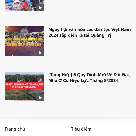
Ngày hội văn hóa các dân tộc Việt Nam
2024 sắp diễn ra tại Quảng Trị
[Tổng Hợp] 6 Quy Định Mới Về Đất Đai,
Nhà Ở Có Hiệu Lực Tháng 8/2024
WORLDBANK DỰ BÁO KINH TẾ VIỆT
NAM NĂM 2024 VÀ NĂM 2025 | NHỊP
Trang chủ
Tiêu điểm
ĐẬP THỊ TRƯỜNG #62