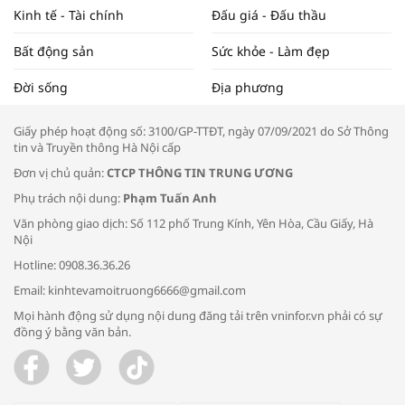
Kinh tế - Tài chính
Đấu giá - Đấu thầu
Bất động sản
Sức khỏe - Làm đẹp
Tọa đàm “Xúc tiến thương mại: Khơi
Đời sống
Địa phương
thông đầu ra cho sản phẩm OCOP”
Giấy phép hoạt động số: 3100/GP-TTĐT, ngày 07/09/2021 do Sở Thông
tin và Truyền thông Hà Nội cấp
Đơn vị chủ quản:
CTCP THÔNG TIN TRUNG ƯƠNG
Phụ trách nội dung:
Phạm Tuấn Anh
Bác sĩ tư vấn cách phòng tránh bệnh
Văn phòng giao dịch: Số 112 phố Trung Kính, Yên Hòa, Cầu Giấy, Hà
đường hô hấp trong thời tiết giao mùa
Nội
Hotline: 0908.36.36.26
Email: kinhtevamoitruong6666@gmail.com
Mọi hành động sử dụng nội dung đăng tải trên vninfor.vn phải có sự
đồng ý bằng văn bản.
Trao yêu thương cho em