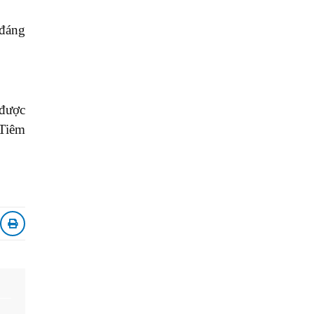
 đáng
 được
 Tiêm