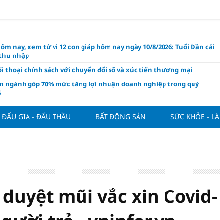
hôm nay, xem tử vi 12 con giáp hôm nay ngày 10/8/2026: Tuổi Dần cải
 thu nhập
i thoại chính sách với chuyển đổi số và xúc tiến thương mại
m ngành góp 70% mức tăng lợi nhuận doanh nghiệp trong quý
6
 nghiệp kiến nghị gì trong dự thảo Luật Kinh doanh bất động sản
i?
ĐẤU GIÁ - ĐẤU THẦU
BẤT ĐỘNG SẢN
SỨC KHỎE - L
 Villa chính thức đàm phán mua Joao Palhinha từ Bayern Munich
thế chỗ Tielemans
ng tuần qua: Vàng thế giới "bứt tốc"
áo công bố và chính thức mở màn Vòng sơ khảo Miss Galaxy Việt
026: Đỉnh cao nhan sắc trong kỷ nguyên số
 duyệt mũi vắc xin Covid-
ấu giá quyền sử dụng đất và khách sạn tại tại số 8 - 10 Chu Văn An
ở dư địa phát triển mới
 phẩm giàu chất xơ tốt nhất thúc đẩy giảm cân, bảo vệ tim mạch