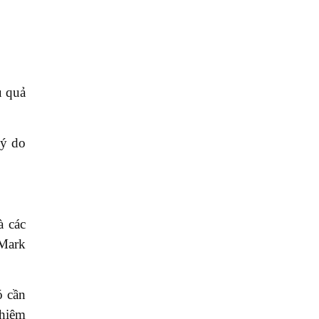
u quả
lý do
à các
 Mark
ó cần
ghiêm