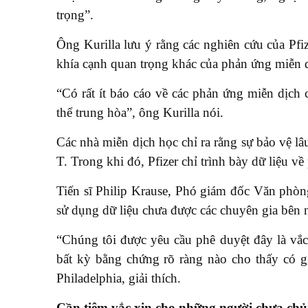
trọng”.
Ông Kurilla lưu ý rằng các nghiên cứu của Pf
khía cạnh quan trọng khác của phản ứng miễn 
“Có rất ít báo cáo về các phản ứng miễn dịch 
thể trung hòa”, ông Kurilla nói.
Các nhà miễn dịch học chỉ ra rằng sự bảo vệ lâu
T. Trong khi đó, Pfizer chỉ trình bày dữ liệu v
Tiến sĩ Philip Krause, Phó giám đốc Văn phòn
sử dụng dữ liệu chưa được các chuyên gia bên 
“Chúng tôi được yêu cầu phê duyệt đây là vắc
bất kỳ bằng chứng rõ ràng nào cho thấy có gi
Philadelphia, giải thích.
Cần tiêm vắc xin cho những người chưa ch