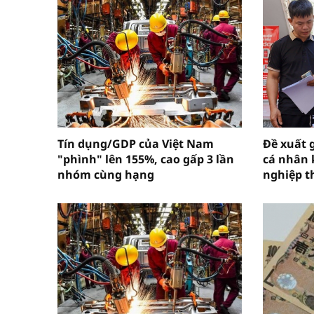
Tín dụng/GDP của Việt Nam
Đề xuất 
"phình" lên 155%, cao gấp 3 lần
cá nhân 
nhóm cùng hạng
nghiệp t