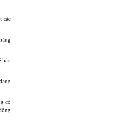
t các
kháng
ế bào
 đang
ng có
 đồng