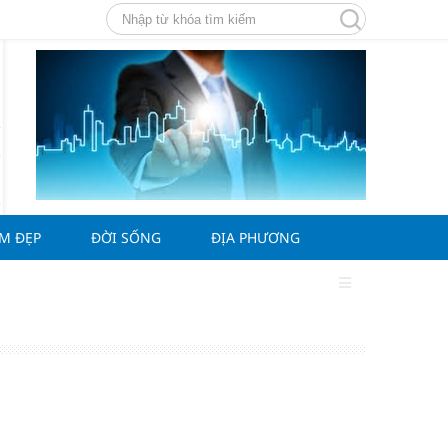
ÀM ĐẸP
ĐỜI SỐNG
ĐỊA PHƯƠNG