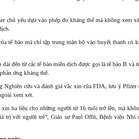
izer chủ yếu dựa vào phép đo kháng thể mà không xem xé
dịch.
của tế bào mà chỉ tập trung toàn bộ vào huyết thanh có 
 dài đến từ các tế bào miễn dịch được gọi là tế bào B và t
ề phản ứng kháng thể.
g Nghiên cứu và đánh giá vắc xin của FDA, lưu ý Pfizer
ngoài xem xét.
 xin ba liều cho những người từ 16 tuổi trở lên, mà khô
á trị với người trẻ”, Giáo sư Paul Offit, Bệnh viện Nhi
ủng ngừa