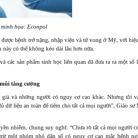
 minh họa: Econpol
a được bệnh trở nặng, nhập viện và tử vong ở Mỹ, với hiệ
u này có thể không kéo dài lâu hơn nữa.
và các sản phẩm sinh học liên quan đã đưa ra ra một số 
 mũi tăng cường
 già và những người có nguy cơ cao khác. Nhưng tôi v
 dữ liệu an toàn để tiêm cho tất cả mọi người”, Giáo sư
ruyền nhiễm, chung suy nghĩ: “Chưa rõ tất cả mọi người c
i trừ một nhóm nhỏ dân số có nguy cơ cao mắc bệnh n