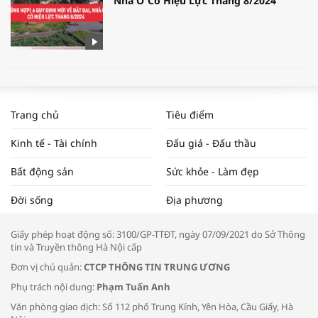
Nhà Ở Có Hiệu Lực Tháng 8/2024
WORLDBANK DỰ BÁO KINH TẾ VIỆT
NAM NĂM 2024 VÀ NĂM 2025 | NHỊP
Trang chủ
Tiêu điểm
ĐẬP THỊ TRƯỜNG #62
Kinh tế - Tài chính
Đấu giá - Đấu thầu
Bất động sản
Sức khỏe - Làm đẹp
Tọa đàm “Xúc tiến thương mại: Khơi
Đời sống
Địa phương
thông đầu ra cho sản phẩm OCOP”
Giấy phép hoạt động số: 3100/GP-TTĐT, ngày 07/09/2021 do Sở Thông
tin và Truyền thông Hà Nội cấp
Đơn vị chủ quản:
CTCP THÔNG TIN TRUNG ƯƠNG
Phụ trách nội dung:
Phạm Tuấn Anh
Bác sĩ tư vấn cách phòng tránh bệnh
Văn phòng giao dịch: Số 112 phố Trung Kính, Yên Hòa, Cầu Giấy, Hà
đường hô hấp trong thời tiết giao mùa