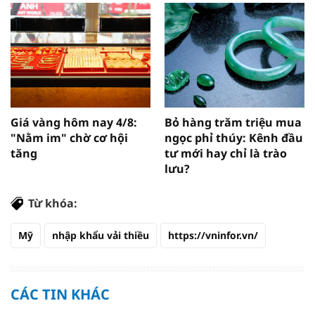
Giá vàng hôm nay 4/8:
Bỏ hàng trăm triệu mua
"Nằm im" chờ cơ hội
ngọc phỉ thúy: Kênh đầu
tăng
tư mới hay chỉ là trào
lưu?
Từ khóa:
Mỹ
nhập khẩu vải thiều
https://vninfor.vn/
CÁC TIN KHÁC