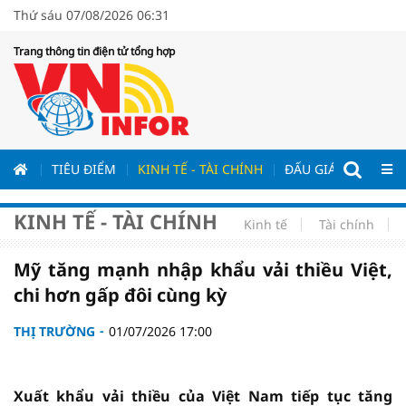
Thứ sáu 07/08/2026 06:31
Trang thông tin điện tử tổng hợp
ƯƠNG
TIÊU ĐIỂM
KINH TẾ - TÀI CHÍNH
ĐẤU GIÁ - ĐẤU THẦ
KINH TẾ - TÀI CHÍNH
Kinh tế
Tài chính
Mỹ tăng mạnh nhập khẩu vải thiều Việt,
chi hơn gấp đôi cùng kỳ
THỊ TRƯỜNG
01/07/2026 17:00
Xuất khẩu vải thiều của Việt Nam tiếp tục tăng