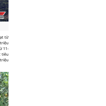
ạt từ
triệu
ừ 11-
 tiêu
triệu