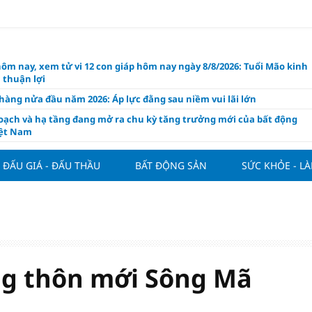
hôm nay, xem tử vi 12 con giáp hôm nay ngày 8/8/2026: Tuổi Mão kinh
 thuận lợi
àng nửa đầu năm 2026: Áp lực đằng sau niềm vui lãi lớn
oạch và hạ tầng đang mở ra chu kỳ tăng trưởng mới của bất động
iệt Nam
ất giảm 30% thuế cho hộ, cá nhân kinh doanh, doanh nghiệp thu
0 tỷ đồng
ĐẤU GIÁ - ĐẤU THẦU
BẤT ĐỘNG SẢN
SỨC KHỎE - L
ng hôm nay 7/8: Thị trường lặng sóng
y mua nhà tăng cao, thị trường đối mặt sức ép thanh khoản
người trẻ quốc tế xem Phú Quốc là “thiên đường lập nghiệp”
g vụ Rodri mở đường cho Man Utd sở hữu tiền vệ báu vật của
lona
ng thôn mới Sông Mã
ách thức đối với tham vọng công nghệ của Đông Nam Á
òng đấu giá 57 lô đất tại phường Kiến An, với giá khởi điểm từ 18
 đồng/m2