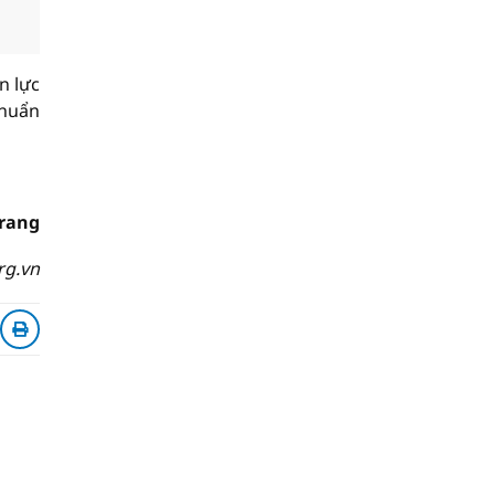
n lực
chuẩn
rang
rg.vn