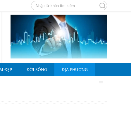
ÀM ĐẸP
ĐỜI SỐNG
ĐỊA PHƯƠNG