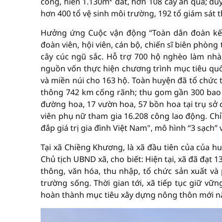
công, hiến 1.130m² đất, hơn 108 cây ăn quả; du
hơn 400 tổ vệ sinh môi trường, 192 tổ giám sát 
Hưởng ứng Cuộc vận động “Toàn dân đoàn kết
đoàn viên, hội viên, cán bộ, chiến sĩ biên phòng
cây cúc ngũ sắc. Hỗ trợ 700 hộ nghèo làm nhà
nguồn vốn thực hiện chương trình mục tiêu quốc
và miền núi cho 163 hộ. Toàn huyện đã tổ chức t
thông 742 km cống rãnh; thu gom gần 300 bao v
đường hoa, 17 vườn hoa, 57 bồn hoa tại trụ sở c
viên phụ nữ tham gia 16.208 công lao động. Chỉ
đắp giá trị gia đình Việt Nam", mô hình “3 sạch” v
Tại xã Chiềng Khương, là xã đầu tiên của của 
Chủ tịch UBND xã, cho biết: Hiện tại, xã đã đạt 1
thông, văn hóa, thu nhập, tổ chức sản xuất và 
trường sống. Thời gian tới, xã tiếp tục giữ vữ
hoàn thành mục tiêu xây dựng nông thôn mới n