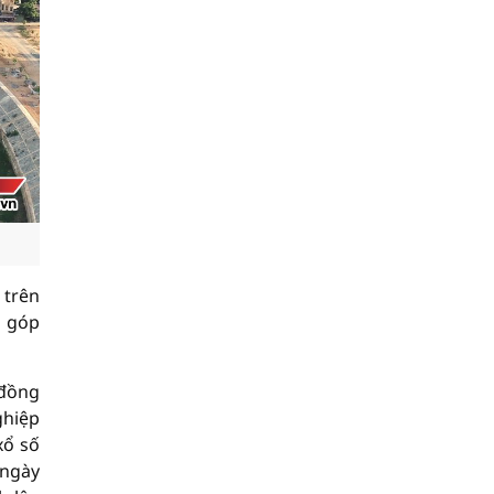
 trên
g góp
 đồng
ghiệp
xổ số
 ngày