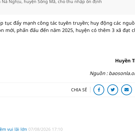
ã Nà Nghịu, huyện Sông Mã, cho thu nhập ổn định
ếp tục đẩy mạnh công tác tuyên truyền; huy động các nguồ
thôn mới, phấn đấu đến năm 2025, huyện có thêm 3 xã đạt 
Huyền T
Nguồn : baosonla.o
CHIA SẺ
m vui lãi lớn
07/08/2026 17:10