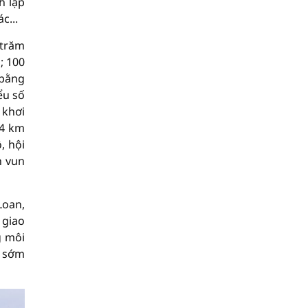
h lập
c...
 trăm
; 100
 bằng
ểu số
 khơi
14 km
, hội
n vun
Loan,
 giao
g môi
ể sớm