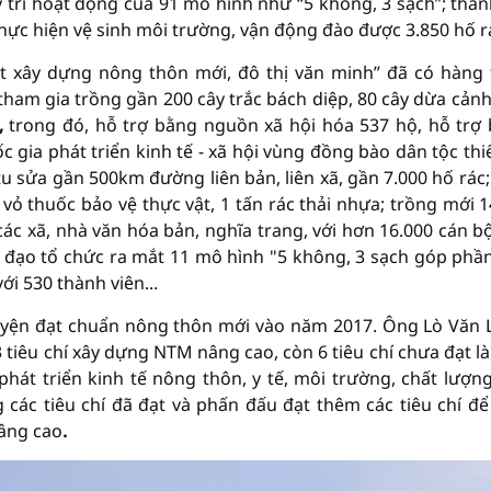
y trì hoạt động của 91 mô hình như “5 không, 3 sạch”; thàn
thực hiện vệ sinh môi trường, vận động đào được 3.850 hố rá
 xây dựng nông thôn mới, đô thị văn minh” đã có hàng
 tham gia trồng gần 200 cây trắc bách diệp, 80 cây dừa cảnh
,
trong đó, hỗ trợ bằng nguồn xã hội hóa 537 hộ, hỗ trợ
 gia phát triển kinh tế - xã hội vùng đồng bào dân tộc thi
u sửa gần 500km đường liên bản, liên xã, gần 7.000 hố rác;
ỏ thuốc bảo vệ thực vật, 1 tấn rác thải nhựa; trồng mới 
ác xã, nhà văn hóa bản, nghĩa trang, với hơn 16.000 cán bộ
 đạo tổ chức ra mắt 11 mô hình "5 không, 3 sạch góp phầ
ới 530 thành viên...
huyện đạt chuẩn nông thôn mới vào năm 2017. Ông Lò Văn 
3 tiêu chí xây dựng NTM nâng cao, còn 6 tiêu chí chưa đạt là
phát triển kinh tế nông thôn, y tế, môi trường, chất lượn
ng các tiêu chí đã đạt và phấn đấu đạt thêm các tiêu chí đ
âng cao
.