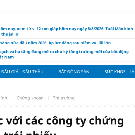
hôm nay, xem tử vi 12 con giáp hôm nay ngày 8/8/2026: Tuổi Mão kinh
 thuận lợi
àng nửa đầu năm 2026: Áp lực đằng sau niềm vui lãi lớn
oạch và hạ tầng đang mở ra chu kỳ tăng trưởng mới của bất động
iệt Nam
ất giảm 30% thuế cho hộ, cá nhân kinh doanh, doanh nghiệp thu
0 tỷ đồng
ĐẤU GIÁ - ĐẤU THẦU
BẤT ĐỘNG SẢN
SỨC KHỎE - L
ng hôm nay 7/8: Thị trường lặng sóng
y mua nhà tăng cao, thị trường đối mặt sức ép thanh khoản
người trẻ quốc tế xem Phú Quốc là “thiên đường lập nghiệp”
hính
Chứng khoán
Thị trường
g vụ Rodri mở đường cho Man Utd sở hữu tiền vệ báu vật của
lona
c với các công ty chứng
ách thức đối với tham vọng công nghệ của Đông Nam Á
òng đấu giá 57 lô đất tại phường Kiến An, với giá khởi điểm từ 18
 đồng/m2