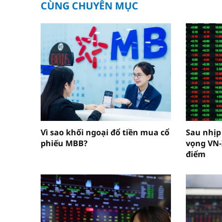
CÙNG CHUYÊN MỤC
Vì sao khối ngoại đổ tiền mua cổ
Sau nhịp
phiếu MBB?
vọng VN-
điểm