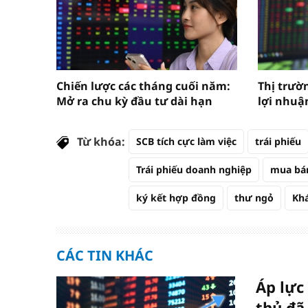
Chiến lược các tháng cuối năm:
Thị trườn
Mở ra chu kỳ đầu tư dài hạn
lợi nhuậ
Từ khóa:
SCB tích cực làm việc
trái phiếu
Trái phiếu doanh nghiệp
mua bán
ký kết hợp đồng
thư ngỏ
Kh
CÁC TIN KHÁC
Áp lực
thủ đã