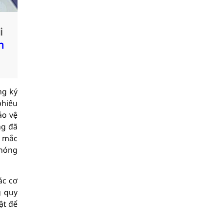
i
n
ng ký
phiếu
ảo vệ
ng đã
c mắc
chóng
ác cơ
g quy
ật để