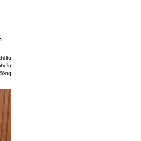
n
thiệu
phiếu
 đồng