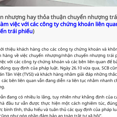
n nhượng hay thỏa thuận chuyển nhượng trá
 làm việc với các công ty chứng khoán liên qua
ến trái phiếu
)
iới thiệu khách hàng cho các công ty chứng khoán và khô
ch hàng về việc chuyển nhượng/nhận chuyển nhượng trái 
iệc với các công ty chứng khoán và các bên liên quan để b
 đúng quy định của pháp luật. Ngày 26.10 vừa qua, SCB cũ
án Tân Việt (TVSI) và khách hàng nhằm giải đáp những thắ
i các bên liên quan vẫn đang diễn ra liên tục nhằm nhanh 
ng.
ẫn đang có nhiều lo lắng, tuy nhiên như khẳng định của c
nhà đầu tư vẫn được thực hiện một cách nghiêm túc, đún
 bình tĩnh, thấu hiểu và tuân thủ các quy định của pháp lu
cũng như góp phần đảm bảo an toàn trật tự xã hội”.