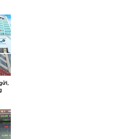
gửi,
g