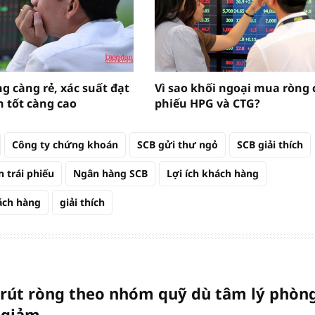
g càng rẻ, xác suất đạt
Vì sao khối ngoại mua ròng 
n tốt càng cao
phiếu HPG và CTG?
Công ty chứng khoán
SCB gửi thư ngỏ
SCB giải thích
 trái phiếu
Ngân hàng SCB
Lợi ích khách hàng
ách hàng
giải thích
 rút ròng theo nhóm quỹ dù tâm lý phòn
 giảm