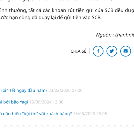
ình thường, tất cả các khoản rút tiền gửi của SCB đều đượ
ước hạn cũng đã quay lại để gửi tiền vào SCB.
Nguồn : thanhni
CHIA SẺ
ì xì" Tết ngay đầu năm?
23/02/2026 07:00
ại bởi bão Yagi
15/09/2024 12:00
ó dấu hiệu “bội tín” với khách hàng?
15/03/2023 23:05