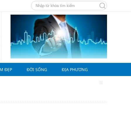
ÀM ĐẸP
ĐỜI SỐNG
ĐỊA PHƯƠNG