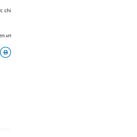
c chi
en.vn