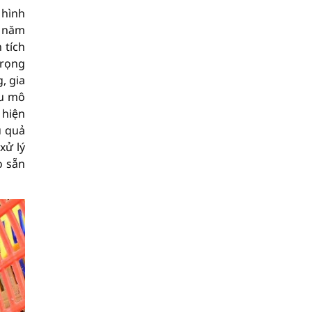
 hình
n năm
 tích
trọng
, gia
ều mô
 hiện
u quả
xử lý
o sẵn