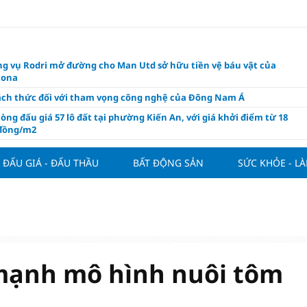
g vụ Rodri mở đường cho Man Utd sở hữu tiền vệ báu vật của
lona
ách thức đối với tham vọng công nghệ của Đông Nam Á
òng đấu giá 57 lô đất tại phường Kiến An, với giá khởi điểm từ 18
 đồng/m2
t nghỉ 4 ngày liên tục dịp Ngày Văn hóa Việt Nam 2026
ĐẤU GIÁ - ĐẤU THẦU
BẤT ĐỘNG SẢN
SỨC KHỎE - L
khóa” triển khai ESG thực chất
ch Việt Nam đạt 56% mục tiêu đón khách quốc tế năm 2026
ue 2026/27 nới suất ngoại binh
thiện quy định người nước ngoài sở hữu nhà ở
hôm nay, xem tử vi 12 con giáp hôm nay ngày 7/8/2026: Tuổi Thân làm
chăm chỉ
 mạnh mô hình nuôi tôm
 đề xuất chỉ áp dụng thời hạn sử dụng chung cư theo niên hạn với
 xây mới