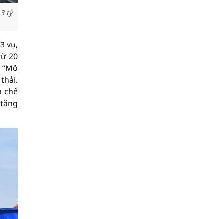
3 tỷ
3 vụ,
từ 20
: “Mô
thải.
n chế
 tăng