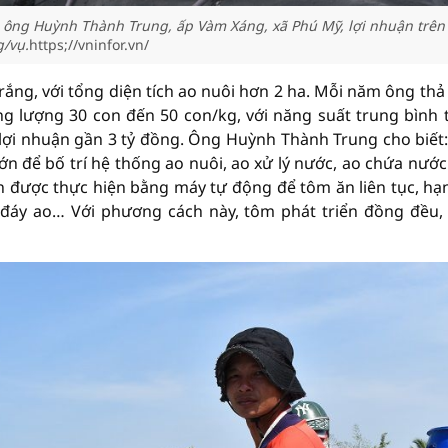
 ông Huỳnh Thành Trung, ấp Vàm Xáng, xã Phú Mỹ, lợi nhuận trên 
/vụ.
https;//vninfor.vn/
ắng, với tổng diện tích ao nuôi hơn 2 ha. Mỗi năm ông thả 
g lượng 30 con đến 50 con/kg, với năng suất trung bình 
lợi nhuận gần 3 tỷ đồng. Ông Huỳnh Thành Trung cho biết
lớn để bố trí hệ thống ao nuôi, ao xử lý nước, ao chứa nước 
n được thực hiện bằng máy tự động để tôm ăn liên tục, hạ
 đáy ao… Với phương cách này, tôm phát triển đồng đều,