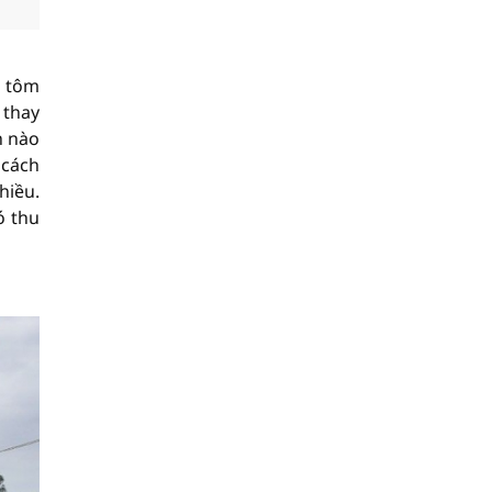
i tôm
 thay
n nào
 cách
hiều.
ó thu