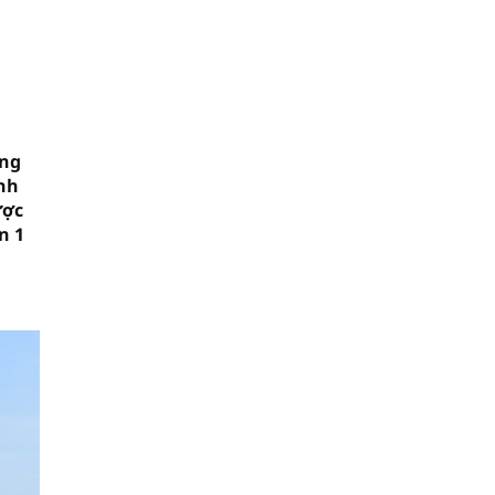
ống
anh
ược
n 1