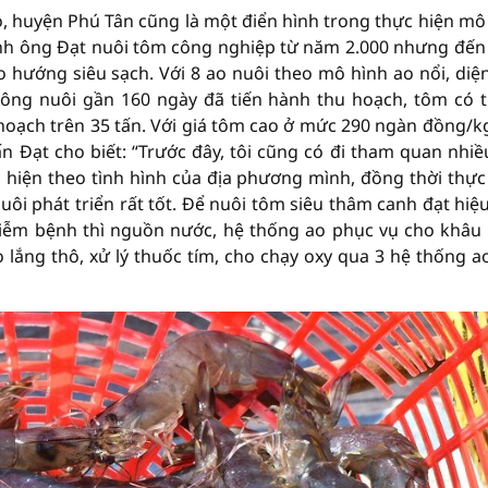
, huyện Phú Tân cũng là một điển hình trong thực hiện mô
đình ông Đạt nuôi tôm công nghiệp từ năm 2.000 nhưng đế
hướng siêu sạch. Với 8 ao nuôi theo mô hình ao nổi, diện
 ông nuôi gần 160 ngày đã tiến hành thu hoạch, tôm có 
hoạch trên 35 tấn. Với giá tôm cao ở mức 290 ngàn đồng/kg
ấn Đạt cho biết: “Trước đây, tôi cũng có đi tham quan nhi
 hiện theo tình hình của địa phương mình, đồng thời thực
i phát triển rất tốt. Để nuôi tôm siêu thâm canh đạt hiệ
hiễm bệnh thì nguồn nước, hệ thống ao phục vụ cho khâu 
lắng thô, xử lý thuốc tím, cho chạy oxy qua 3 hệ thống a