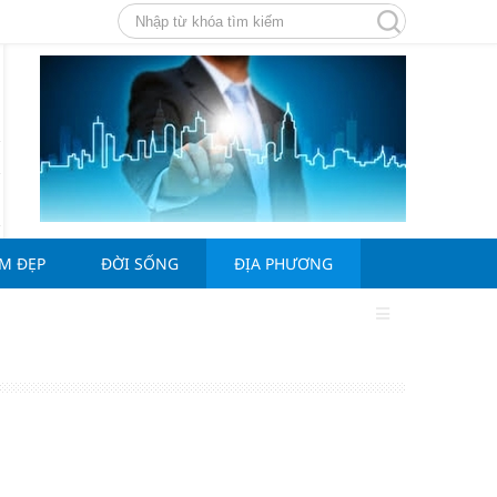
ÀM ĐẸP
ĐỜI SỐNG
ĐỊA PHƯƠNG