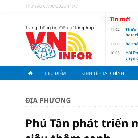
Thứ sáu 07/08/2026 11:47
Tin mới
Trang thông tin điện tử tổng hợp
Thươn
11:02
Barce
Ba th
11:00
Hải Ph
10:05
triệu
Đề xuấ
09:10
TIÊU ĐIỂM
KINH TẾ - TÀI CHÍNH
“Chìa 
09:00
Du lị
08:20
V.Leag
07:15
ĐỊA PHƯƠNG
Hoàn 
07:00
Tử vi 
18:05
việc 
Phú Tân phát triển
HoREA
15:00
dự án