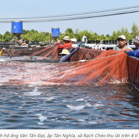
 hộ ông Văn Tấn Đạt, ấp Tân Nghĩa, xã Rạch Chèo thu lãi trên 8 tỉ