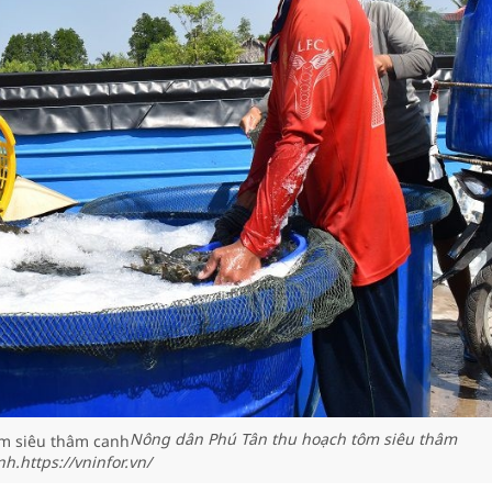
Nông dân Phú Tân thu hoạch tôm siêu thâm
nh.https://vninfor.vn/