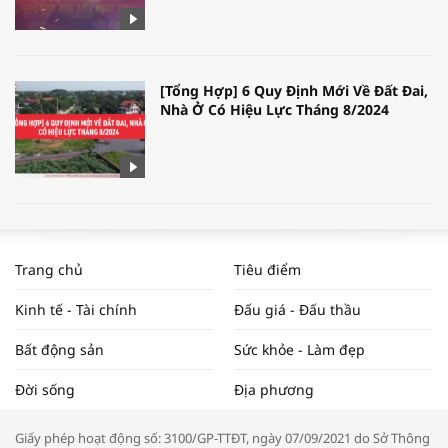
[Tổng Hợp] 6 Quy Định Mới Về Đất Đai,
Nhà Ở Có Hiệu Lực Tháng 8/2024
WORLDBANK DỰ BÁO KINH TẾ VIỆT
NAM NĂM 2024 VÀ NĂM 2025 | NHỊP
Trang chủ
Tiêu điểm
ĐẬP THỊ TRƯỜNG #62
Kinh tế - Tài chính
Đấu giá - Đấu thầu
Bất động sản
Sức khỏe - Làm đẹp
Tọa đàm “Xúc tiến thương mại: Khơi
Đời sống
Địa phương
thông đầu ra cho sản phẩm OCOP”
Giấy phép hoạt động số: 3100/GP-TTĐT, ngày 07/09/2021 do Sở Thông