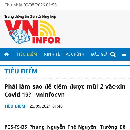
Chủ nhật 09/08/2026 01:56
Trang thông tin điện tử tổng hợp
ƯƠNG
TIÊU ĐIỂM
KINH TẾ - TÀI CHÍNH
ĐẤU GIÁ - ĐẤU THẦ
TIÊU ĐIỂM
Phải làm sao để tiêm được mũi 2 vắc-xin
Covid-19? - vninfor.vn
TIÊU ĐIỂM
25/09/2021 01:40
PGS-TS-BS Phùng Nguyễn Thế Nguyên, Trưởng Bộ