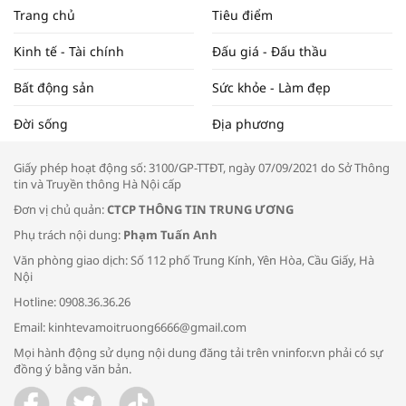
NAM NĂM 2024 VÀ NĂM 2025 | NHỊP
Trang chủ
Tiêu điểm
ĐẬP THỊ TRƯỜNG #62
Kinh tế - Tài chính
Đấu giá - Đấu thầu
Bất động sản
Sức khỏe - Làm đẹp
Tọa đàm “Xúc tiến thương mại: Khơi
Đời sống
Địa phương
thông đầu ra cho sản phẩm OCOP”
Giấy phép hoạt động số: 3100/GP-TTĐT, ngày 07/09/2021 do Sở Thông
tin và Truyền thông Hà Nội cấp
Đơn vị chủ quản:
CTCP THÔNG TIN TRUNG ƯƠNG
Phụ trách nội dung:
Phạm Tuấn Anh
Bác sĩ tư vấn cách phòng tránh bệnh
Văn phòng giao dịch: Số 112 phố Trung Kính, Yên Hòa, Cầu Giấy, Hà
đường hô hấp trong thời tiết giao mùa
Nội
Hotline: 0908.36.36.26
Email: kinhtevamoitruong6666@gmail.com
Mọi hành động sử dụng nội dung đăng tải trên vninfor.vn phải có sự
đồng ý bằng văn bản.
Trao yêu thương cho em