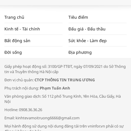
WORLDBANK DỰ BÁO KINH TẾ VIỆT
NAM NĂM 2024 VÀ NĂM 2025 | NHỊP
Trang chủ
Tiêu điểm
ĐẬP THỊ TRƯỜNG #62
Kinh tế - Tài chính
Đấu giá - Đấu thầu
Bất động sản
Sức khỏe - Làm đẹp
Tọa đàm “Xúc tiến thương mại: Khơi
Đời sống
Địa phương
thông đầu ra cho sản phẩm OCOP”
Giấy phép hoạt động số: 3100/GP-TTĐT, ngày 07/09/2021 do Sở Thông
tin và Truyền thông Hà Nội cấp
Đơn vị chủ quản:
CTCP THÔNG TIN TRUNG ƯƠNG
Phụ trách nội dung:
Phạm Tuấn Anh
Bác sĩ tư vấn cách phòng tránh bệnh
Văn phòng giao dịch: Số 112 phố Trung Kính, Yên Hòa, Cầu Giấy, Hà
đường hô hấp trong thời tiết giao mùa
Nội
Hotline: 0908.36.36.26
Email: kinhtevamoitruong6666@gmail.com
Mọi hành động sử dụng nội dung đăng tải trên vninfor.vn phải có sự