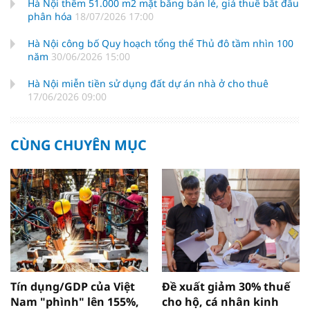
Hà Nội thêm 51.000 m2 mặt bằng bán lẻ, giá thuê bắt đầu
phân hóa
18/07/2026 17:00
Hà Nội công bố Quy hoạch tổng thể Thủ đô tầm nhìn 100
năm
30/06/2026 15:00
Hà Nội miễn tiền sử dụng đất dự án nhà ở cho thuê
17/06/2026 09:00
CÙNG CHUYÊN MỤC
Tín dụng/GDP của Việt
Đề xuất giảm 30% thuế
Nam "phình" lên 155%,
cho hộ, cá nhân kinh