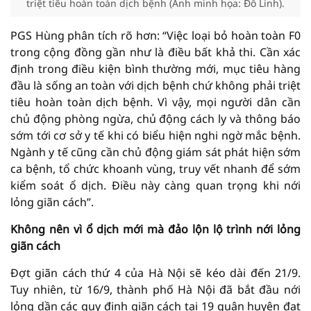
triệt tiêu hoàn toàn dịch bệnh (Ảnh minh họa: Đỗ Linh).
PGS Hùng phân tích rõ hơn: “Việc loại bỏ hoàn toàn F0
trong cộng đồng gần như là điều bất khả thi. Cần xác
định trong điều kiện bình thường mới, mục tiêu hàng
đầu là sống an toàn với dịch bệnh chứ không phải triệt
tiêu hoàn toàn dịch bệnh. Vì vậy, mọi người dân cần
chủ động phòng ngừa, chủ động cách ly và thông báo
sớm tới cơ sở y tế khi có biểu hiện nghi ngờ mắc bệnh.
Ngành y tế cũng cần chủ động giám sát phát hiện sớm
ca bệnh, tổ chức khoanh vùng, truy vết nhanh để sớm
kiểm soát ổ dịch. Điều này càng quan trọng khi nới
lỏng giãn cách”.
Không nên vì ổ dịch mới mà đảo lộn lộ trình nới lỏng
giãn cách
Đợt giãn cách thứ 4 của Hà Nội sẽ kéo dài đến 21/9.
Tuy nhiên, từ 16/9, thành phố Hà Nội đã bắt đầu nới
lỏng dần các quy định giãn cách tại 19 quận huyện đạt