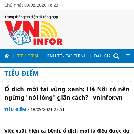
Chủ nhật 09/08/2026 18:23
Trang thông tin điện tử tổng hợp
ƯƠNG
TIÊU ĐIỂM
KINH TẾ - TÀI CHÍNH
ĐẤU GIÁ - ĐẤU THẦ
TIÊU ĐIỂM
Ổ dịch mới tại vùng xanh: Hà Nội có nên
ngừng "nới lỏng" giãn cách? - vninfor.vn
TIÊU ĐIỂM
18/09/2021 23:51
Việc xuất hiện ca bệnh, ổ dịch mới là điều được dự