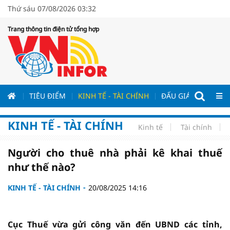
Thứ sáu 07/08/2026 03:32
Trang thông tin điện tử tổng hợp
ƯƠNG
TIÊU ĐIỂM
KINH TẾ - TÀI CHÍNH
ĐẤU GIÁ - ĐẤU THẦ
KINH TẾ - TÀI CHÍNH
Kinh tế
Tài chính
Người cho thuê nhà phải kê khai thuế
như thế nào?
KINH TẾ - TÀI CHÍNH
20/08/2025 14:16
Cục Thuế vừa gửi công văn đến UBND các tỉnh,