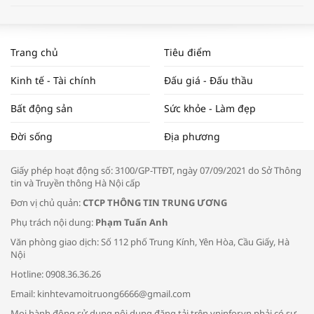
WORLDBANK DỰ BÁO KINH TẾ VIỆT
NAM NĂM 2024 VÀ NĂM 2025 | NHỊP
Trang chủ
Tiêu điểm
ĐẬP THỊ TRƯỜNG #62
Kinh tế - Tài chính
Đấu giá - Đấu thầu
Bất động sản
Sức khỏe - Làm đẹp
Tọa đàm “Xúc tiến thương mại: Khơi
Đời sống
Địa phương
thông đầu ra cho sản phẩm OCOP”
Giấy phép hoạt động số: 3100/GP-TTĐT, ngày 07/09/2021 do Sở Thông
tin và Truyền thông Hà Nội cấp
Đơn vị chủ quản:
CTCP THÔNG TIN TRUNG ƯƠNG
Phụ trách nội dung:
Phạm Tuấn Anh
Bác sĩ tư vấn cách phòng tránh bệnh
Văn phòng giao dịch: Số 112 phố Trung Kính, Yên Hòa, Cầu Giấy, Hà
đường hô hấp trong thời tiết giao mùa
Nội
Hotline: 0908.36.36.26
Email: kinhtevamoitruong6666@gmail.com
Mọi hành động sử dụng nội dung đăng tải trên vninfor.vn phải có sự