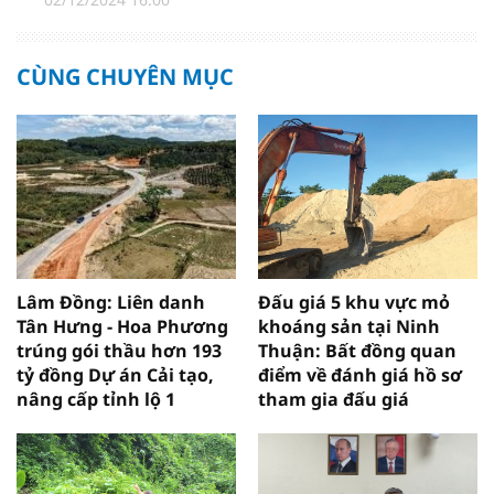
CÙNG CHUYÊN MỤC
Lâm Đồng: Liên danh
Đấu giá 5 khu vực mỏ
Tân Hưng - Hoa Phương
khoáng sản tại Ninh
trúng gói thầu hơn 193
Thuận: Bất đồng quan
tỷ đồng Dự án Cải tạo,
điểm về đánh giá hồ sơ
nâng cấp tỉnh lộ 1
tham gia đấu giá