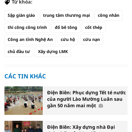
Từ khóa:
Sập giàn giáo
trung tâm thương mại
công nhân
thi công công trình
đổ bê tông
cốt thép
Công an tỉnh Nghệ An
cứu hộ
cứu nạn
chủ đầu tư
Xây dựng LMK
CÁC TIN KHÁC
Điện Biên: Phục dựng Tết té nước
của người Lào Mường Luân sau
gần 50 năm mai một
Điện Biên: Xây dựng nhà Đại