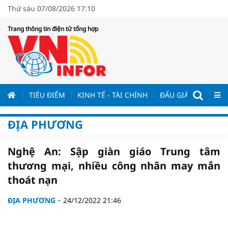
Thứ sáu 07/08/2026 17:10
Trang thông tin điện tử tổng hợp
ƯƠNG
TIÊU ĐIỂM
KINH TẾ - TÀI CHÍNH
ĐẤU GIÁ - ĐẤU THẦ
ĐỊA PHƯƠNG
Nghệ An: Sập giàn giáo Trung tâm
thương mại, nhiều công nhân may mắn
thoát nạn
ĐỊA PHƯƠNG
24/12/2022 21:46