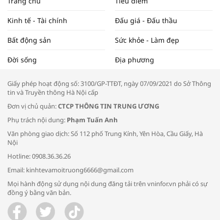
Trang chủ
Tiêu điểm
ĐẬP THỊ TRƯỜNG #62
Kinh tế - Tài chính
Đấu giá - Đấu thầu
Bất động sản
Sức khỏe - Làm đẹp
Tọa đàm “Xúc tiến thương mại: Khơi
Đời sống
Địa phương
thông đầu ra cho sản phẩm OCOP”
Giấy phép hoạt động số: 3100/GP-TTĐT, ngày 07/09/2021 do Sở Thông
tin và Truyền thông Hà Nội cấp
Đơn vị chủ quản:
CTCP THÔNG TIN TRUNG ƯƠNG
Phụ trách nội dung:
Phạm Tuấn Anh
Bác sĩ tư vấn cách phòng tránh bệnh
Văn phòng giao dịch: Số 112 phố Trung Kính, Yên Hòa, Cầu Giấy, Hà
đường hô hấp trong thời tiết giao mùa
Nội
Hotline: 0908.36.36.26
Email: kinhtevamoitruong6666@gmail.com
Mọi hành động sử dụng nội dung đăng tải trên vninfor.vn phải có sự
đồng ý bằng văn bản.
Trao yêu thương cho em