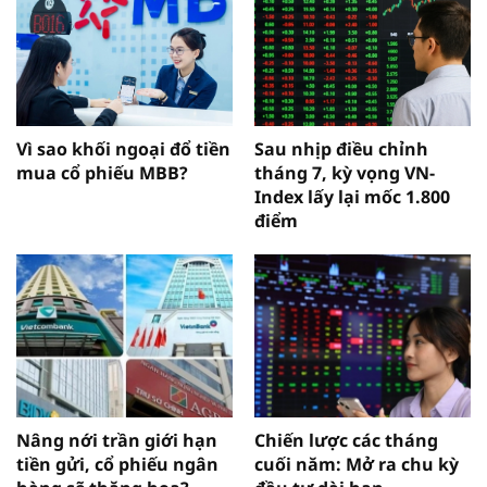
Vì sao khối ngoại đổ tiền
Sau nhịp điều chỉnh
mua cổ phiếu MBB?
tháng 7, kỳ vọng VN-
Index lấy lại mốc 1.800
điểm
Nâng nới trần giới hạn
Chiến lược các tháng
tiền gửi, cổ phiếu ngân
cuối năm: Mở ra chu kỳ