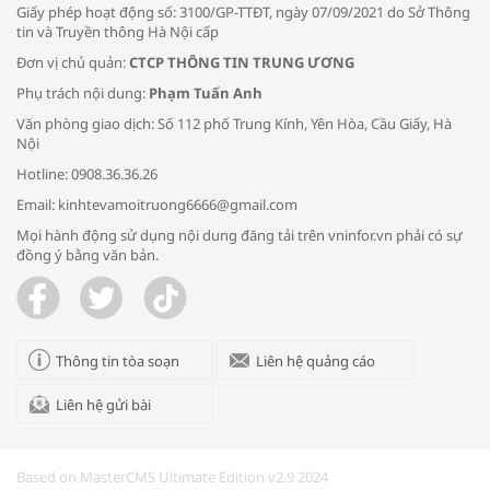
Giấy phép hoạt động số: 3100/GP-TTĐT, ngày 07/09/2021 do Sở Thông
tin và Truyền thông Hà Nội cấp
Đơn vị chủ quản:
CTCP THÔNG TIN TRUNG ƯƠNG
Phụ trách nội dung:
Phạm Tuấn Anh
Bác sĩ tư vấn cách phòng tránh bệnh
Văn phòng giao dịch: Số 112 phố Trung Kính, Yên Hòa, Cầu Giấy, Hà
đường hô hấp trong thời tiết giao mùa
Nội
Hotline: 0908.36.36.26
Email: kinhtevamoitruong6666@gmail.com
Mọi hành động sử dụng nội dung đăng tải trên vninfor.vn phải có sự
đồng ý bằng văn bản.
Trao yêu thương cho em
Thông tin tòa soạn
Liên hệ quảng cáo
Liên hệ gửi bài
Kon Tum giải cứu nạn nhân bị lừa bán
sang Campuchia
Based on MasterCMS Ultimate Edition v2.9 2024