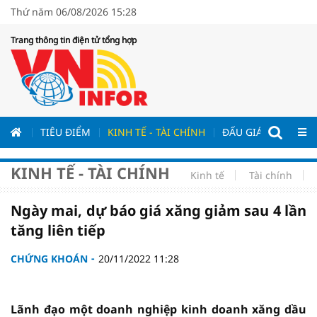
Thứ năm 06/08/2026 15:28
Trang thông tin điện tử tổng hợp
ƯƠNG
TIÊU ĐIỂM
KINH TẾ - TÀI CHÍNH
ĐẤU GIÁ - ĐẤU THẦ
KINH TẾ - TÀI CHÍNH
Kinh tế
Tài chính
Ngày mai, dự báo giá xăng giảm sau 4 lần
tăng liên tiếp
CHỨNG KHOÁN
20/11/2022 11:28
Lãnh đạo một doanh nghiệp kinh doanh xăng dầu