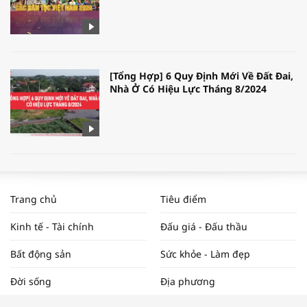
[Tổng Hợp] 6 Quy Định Mới Về Đất Đai,
Nhà Ở Có Hiệu Lực Tháng 8/2024
WORLDBANK DỰ BÁO KINH TẾ VIỆT
NAM NĂM 2024 VÀ NĂM 2025 | NHỊP
Trang chủ
Tiêu điểm
ĐẬP THỊ TRƯỜNG #62
Kinh tế - Tài chính
Đấu giá - Đấu thầu
Bất động sản
Sức khỏe - Làm đẹp
Tọa đàm “Xúc tiến thương mại: Khơi
Đời sống
Địa phương
thông đầu ra cho sản phẩm OCOP”