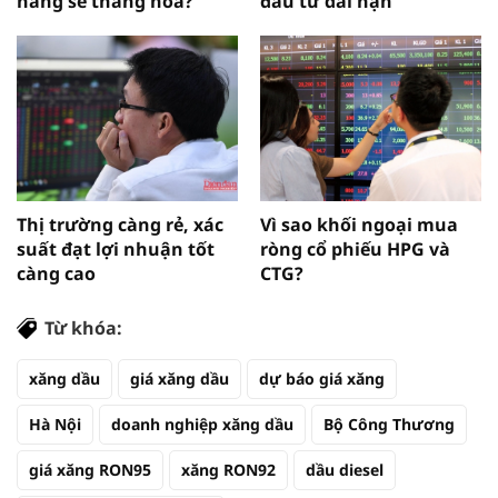
hàng sẽ thăng hoa?
đầu tư dài hạn
Thị trường càng rẻ, xác
Vì sao khối ngoại mua
suất đạt lợi nhuận tốt
ròng cổ phiếu HPG và
càng cao
CTG?
Từ khóa:
xăng dầu
giá xăng dầu
dự báo giá xăng
Hà Nội
doanh nghiệp xăng dầu
Bộ Công Thương
giá xăng RON95
xăng RON92
dầu diesel