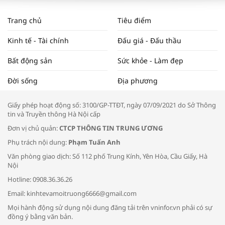
WORLDBANK DỰ BÁO KINH TẾ VIỆT
NAM NĂM 2024 VÀ NĂM 2025 | NHỊP
Trang chủ
Tiêu điểm
ĐẬP THỊ TRƯỜNG #62
Kinh tế - Tài chính
Đấu giá - Đấu thầu
Bất động sản
Sức khỏe - Làm đẹp
Tọa đàm “Xúc tiến thương mại: Khơi
Đời sống
Địa phương
thông đầu ra cho sản phẩm OCOP”
Giấy phép hoạt động số: 3100/GP-TTĐT, ngày 07/09/2021 do Sở Thông
tin và Truyền thông Hà Nội cấp
Đơn vị chủ quản:
CTCP THÔNG TIN TRUNG ƯƠNG
Phụ trách nội dung:
Phạm Tuấn Anh
Bác sĩ tư vấn cách phòng tránh bệnh
Văn phòng giao dịch: Số 112 phố Trung Kính, Yên Hòa, Cầu Giấy, Hà
đường hô hấp trong thời tiết giao mùa
Nội
Hotline: 0908.36.36.26
Email: kinhtevamoitruong6666@gmail.com
Mọi hành động sử dụng nội dung đăng tải trên vninfor.vn phải có sự
đồng ý bằng văn bản.