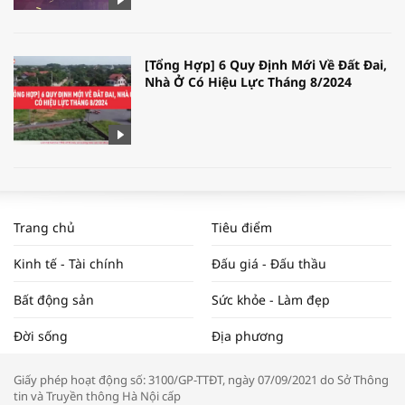
[Tổng Hợp] 6 Quy Định Mới Về Đất Đai,
Nhà Ở Có Hiệu Lực Tháng 8/2024
WORLDBANK DỰ BÁO KINH TẾ VIỆT
NAM NĂM 2024 VÀ NĂM 2025 | NHỊP
Trang chủ
Tiêu điểm
ĐẬP THỊ TRƯỜNG #62
Kinh tế - Tài chính
Đấu giá - Đấu thầu
Bất động sản
Sức khỏe - Làm đẹp
Tọa đàm “Xúc tiến thương mại: Khơi
Đời sống
Địa phương
thông đầu ra cho sản phẩm OCOP”
Giấy phép hoạt động số: 3100/GP-TTĐT, ngày 07/09/2021 do Sở Thông
tin và Truyền thông Hà Nội cấp