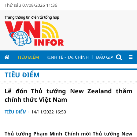
Thứ sáu 07/08/2026 11:36
Trang thông tin điện tử tổng hợp
ƯƠNG
TIÊU ĐIỂM
KINH TẾ - TÀI CHÍNH
ĐẤU GIÁ - ĐẤU THẦ
TIÊU ĐIỂM
Lễ đón Thủ tướng New Zealand thăm
chính thức Việt Nam
TIÊU ĐIỂM
14/11/2022 16:50
Thủ tướng Phạm Minh Chính mời Thủ tướng New