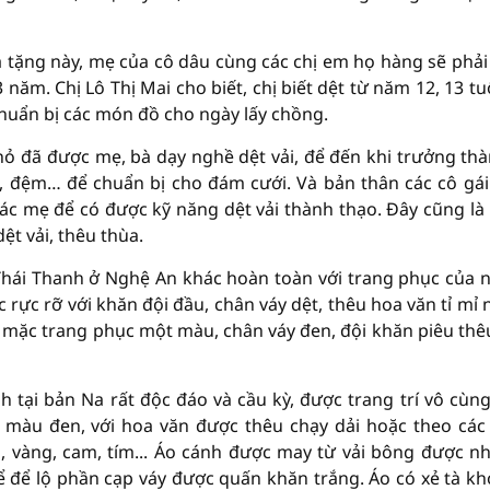
tặng này, mẹ của cô dâu cùng các chị em họ hàng sẽ phải
năm. Chị Lô Thị Mai cho biết, chị biết dệt từ năm 12, 13 tuổ
chuẩn bị các món đồ cho ngày lấy chồng.
nhỏ đã được mẹ, bà dạy nghề dệt vải, để đến khi trưởng thà
, đệm… để chuẩn bị cho đám cưới. Và bản thân các cô gái
ác mẹ để có được kỹ năng dệt vải thành thạo. Đây cũng là 
ệt vải, thêu thùa.
Thái Thanh ở Nghệ An khác hoàn toàn với trang phục của 
 rực rỡ với khăn đội đầu, chân váy dệt, thêu hoa văn tỉ mỉ 
 mặc trang phục một màu, chân váy đen, đội khăn piêu thê
tại bản Na rất độc đáo và cầu kỳ, được trang trí vô cùng
 màu đen, với hoa văn được thêu chạy dải hoặc theo các
, vàng, cam, tím... Áo cánh được may từ vải bông được 
ể để lộ phần cạp váy được quấn khăn trắng. Áo có xẻ tà k