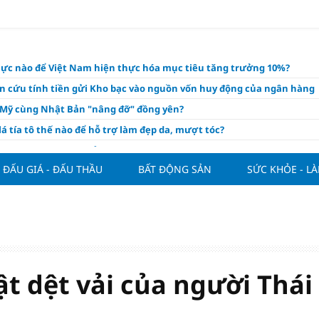
lực nào để Việt Nam hiện thực hóa mục tiêu tăng trưởng 10%?
n cứu tính tiền gửi Kho bạc vào nguồn vốn huy động của ngân hàng
o Mỹ cùng Nhật Bản "nâng đỡ" đồng yên?
á tía tô thế nào để hỗ trợ làm đẹp da, mượt tóc?
àng hôm nay 6/8: "Nhảy vọt" sau một đêm
ĐẤU GIÁ - ĐẤU THẦU
BẤT ĐỘNG SẢN
SỨC KHỎE - L
Việt Nam tính bài toán xoay tua tại ASEAN Cup 2026 và màn đáp trả
ửa của Hoàng Hên
ất đưa kim cương vào ngành nghề kinh doanh có điều kiện như vàn
thông nguồn cung vật liệu xây dựng
ương giảm giá sập sàn, chấp nhận lỗ nặng vẫn khó thoát hàng
ộ giải ngân đầu tư công - xung lực cho tăng trưởng
 dệt vải của người Thái