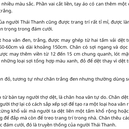
nhiều màu sắc. Phần vai cắt liền, tay áo có can thêm một
trắng.
 người Thái Thanh cũng được trang trí rất tỉ mỉ, được là
an trọng trong đám cưới.
t hoa văn đen, trắng, được may ghép từ hai tấm vải dệt t
50-60cm và dài khoảng 150cm. Chăn có sợi ngang và dọ
được may thêm viền từ 12 đến 15 cm chung quanh, lót mặ
 những loại sợi tổng hợp màu xanh, đỏ để dệt thay vì dệt t
nền đỏ, tương tự như chăn trắng đen nhưng thường dùng s
 từ bàn tay người thợ dệt, là chăn hoa văn tự do. Chăn dệt
người thợ lại có cách sắp xếp sợi để tạo ra một loại hoa văn r
từng khổ vải mà người ta dệt liên một tấm khổ rộng hoặ
 để đắp mà còn để treo trang trí trong nhà. Chăn thêu cá
c đám cưới, đó là truyền thống của người Thái Thanh.