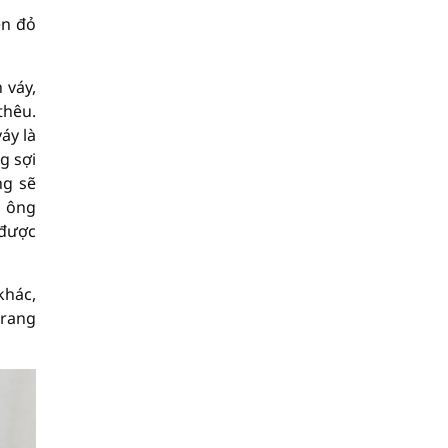
ền đỏ
 váy,
thêu.
áy là
g sợi
ng sẽ
n ông
 được
khác,
trang