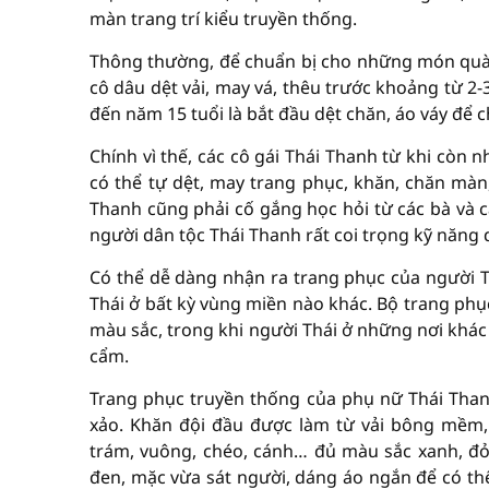
màn trang trí kiểu truyền thống.
Thông thường, để chuẩn bị cho những món quà 
cô dâu dệt vải, may vá, thêu trước khoảng từ 2-3 
đến năm 15 tuổi là bắt đầu dệt chăn, áo váy để 
Chính vì thế, các cô gái Thái Thanh từ khi còn 
có thể tự dệt, may trang phục, khăn, chăn màn
Thanh cũng phải cố gắng học hỏi từ các bà và c
người dân tộc Thái Thanh rất coi trọng kỹ năng d
Có thể dễ dàng nhận ra trang phục của người 
Thái ở bất kỳ vùng miền nào khác. Bộ trang phục
màu sắc, trong khi người Thái ở những nơi khác
cẩm.
Trang phục truyền thống của phụ nữ Thái Thanh 
xảo. Khăn đội đầu được làm từ vải bông mềm,
trám, vuông, chéo, cánh… đủ màu sắc xanh, đỏ
đen, mặc vừa sát người, dáng áo ngắn để có th