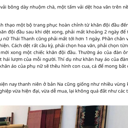
vải bông dày nhuộm chà, một tấm vải dệt hoa văn trên n
ành thạo một bộ trang phục hoàn chỉnh từ khăn đội đầu đến
hăn đội đầu sau khi dệt xong, phải mất khoảng 2 ngày để 
hụ nữ Thái Thanh cũng phải mất tới hơn 1 ngày. Phần chân v
iện. Cách dệt rất cầu kỳ, phải chọn hoa văn, phải chọn từn
i mới xong một chiếc khăn đội đầu. Thường áo của đàn ô
ắt hái lượm của mỗi người. Thí dụ như khăn hay áo của đà
 khăn áo của phụ nữ sẽ thêu hình con cua, cá để mong bắt
hiện nay thanh niên ở bản Na cũng giống như nhiều vùng 
iệp vừa hiện đại, vừa dễ mua, lại không quá đắt như các 