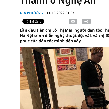
Thanh ở Nghệ An
ĐỊA PHƯƠNG
11/12/2022 21:23
Lần đầu tiên chị Lô Thị Mai, người dân tộc T
Hà Nội trình diễn nghệ thuật dệt vải, và chị
phục của dân tộc mình đến vậy.