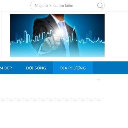
ÀM ĐẸP
ĐỜI SỐNG
ĐỊA PHƯƠNG
g