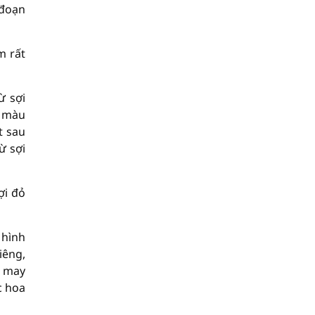
 đoạn
m rất
ừ sợi
c màu
t sau
ừ sợi
ợi đỏ
 hình
iêng,
c may
c hoa