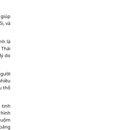
 giúp
i, và
nh là
 Thái
lý do
người
nhiều
u thổ
 tinh
 hình
nhuộm
hoảng