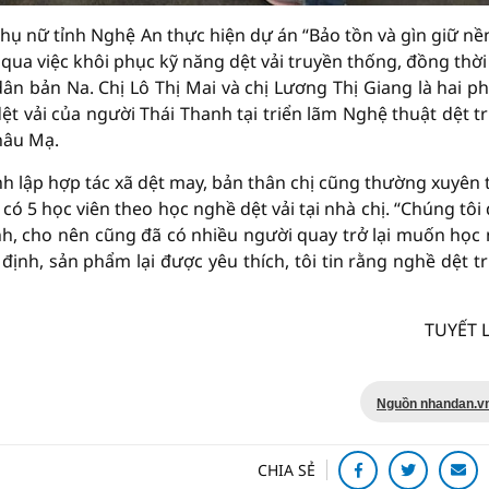
phụ nữ tỉnh Nghệ An thực hiện dự án “Bảo tồn và gìn giữ nề
qua việc khôi phục kỹ năng dệt vải truyền thống, đồng thời
dân bản Na. Chị Lô Thị Mai và chị Lương Thị Giang là hai p
ệt vải của người Thái Thanh tại triển lãm Nghệ thuật dệt t
hâu Mạ.
hành lập hợp tác xã dệt may, bản thân chị cũng thường xuyên
có 5 học viên theo học nghề dệt vải tại nhà chị. “Chúng tôi
định, cho nên cũng đã có nhiều người quay trở lại muốn học
định, sản phẩm lại được yêu thích, tôi tin rằng nghề dệt t
TUYẾT 
Nguồn nhandan.v
CHIA SẺ