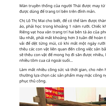
Màn truyền thống của người Thái được may từ 
được dùng để trang trí bên trên đỉnh mản.
Chị Lô Thị Mai cho biết, để có thể làm được th
áo, phải học trong khoảng 1 năm rưỡi. Chiếc k
Riêng vạt hoa văn trang trí hai bên tà áo của p
lâu nhất, phải mất khoảng hơn 3 tuần để hoàn th
vải để dệt từng múi, có khi mất một ngày rưỡ
thêu các con vật liên quan đến công việc săn b
sẽ thêu con vật để mong họ đi săn được nhiều,
nhiều tôm cua cá ngoài suối…
Làm mất nhiều công sức và thời gian, cho nên 
thường lựa chọn các sản phẩm may mặc công ngh
phục thủ công.