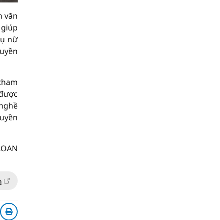
n văn
 giúp
hụ nữ
ruyền
 tham
 được
 nghề
ruyền
LOAN
n