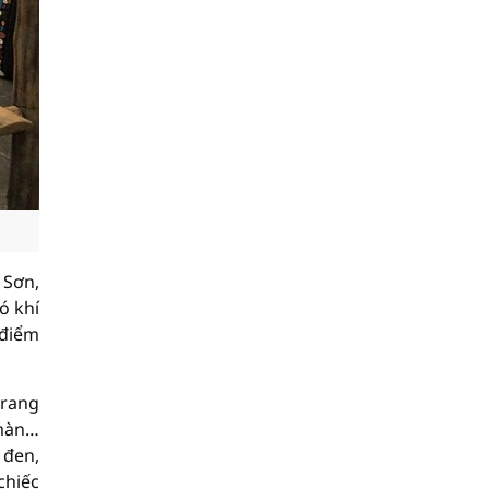
 Sơn,
ó khí
 điểm
trang
 màn…
 đen,
chiếc