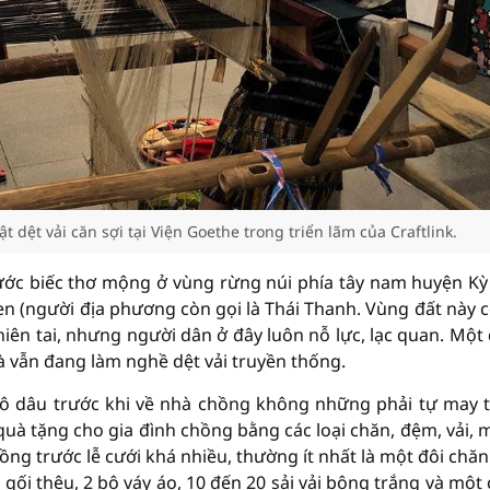
 dệt vải căn sợi tại Viện Goethe trong triển lãm của Craftlink.
ước biếc thơ mộng ở vùng rừng núi phía tây nam huyện Kỳ
n (người địa phương còn gọi là Thái Thanh. Vùng đất này c
thiên tai, nhưng người dân ở đây luôn nỗ lực, lạc quan. Một
và vẫn đang làm nghề dệt vải truyền thống.
cô dâu trước khi về nhà chồng không những phải tự may 
uà tặng cho gia đình chồng bằng các loại chăn, đệm, vải,
ồng trước lễ cưới khá nhiều, thường ít nhất là một đôi chăn
gối thêu, 2 bộ váy áo, 10 đến 20 sải vải bông trắng và một 