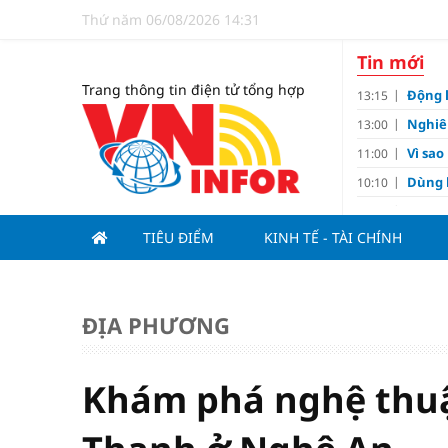
Thứ năm 06/08/2026 14:31
Tin mới
Trang thông tin điện tử tổng hợp
Động 
13:15
Nghiê
13:00
Vì sa
11:00
Dùng l
10:10
Giá v
10:10
TIÊU ĐIỂM
KINH TẾ - TÀI CHÍNH
Tuyển 
10:07
nảy l
Đề xu
09:15
Khơi 
09:00
ĐỊA PHƯƠNG
Kim c
07:15
Tiến đ
07:00
Khám phá nghệ thuật