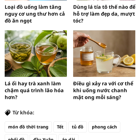
Loại đồ uống làm tăng
Dùng lá tía tô thế nào để
nguy cơ ung thư hơn cả
hỗ trợ làm đẹp da, mượt
đồ ăn ngọt
tóc?
Lá ổi hay trà xanh làm
Điều gì xảy ra với cơ thể
chậm quá trình lão hóa
khi uống nước chanh
hơn?
mật ong mỗi sáng?
Từ khóa:
món đồ thời trang
Tết
tủ đồ
phong cách
phối đồ
đầu Xuân
áo dài