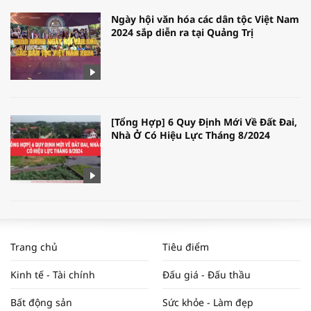
Ngày hội văn hóa các dân tộc Việt Nam
2024 sắp diễn ra tại Quảng Trị
[Tổng Hợp] 6 Quy Định Mới Về Đất Đai,
Nhà Ở Có Hiệu Lực Tháng 8/2024
WORLDBANK DỰ BÁO KINH TẾ VIỆT
NAM NĂM 2024 VÀ NĂM 2025 | NHỊP
Trang chủ
Tiêu điểm
ĐẬP THỊ TRƯỜNG #62
Kinh tế - Tài chính
Đấu giá - Đấu thầu
Bất động sản
Sức khỏe - Làm đẹp