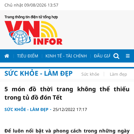
Chủ nhật 09/08/2026 13:57
Trang thông tin điện tử tổng hợp
ƯƠNG
TIÊU ĐIỂM
KINH TẾ - TÀI CHÍNH
ĐẤU GIÁ - ĐẤU THẦ
SỨC KHỎE - LÀM ĐẸP
Sức khỏe
Làm đẹp
5 món đồ thời trang không thể thiếu
trong tủ đồ đón Tết
SỨC KHỎE - LÀM ĐẸP
25/12/2022 17:17
Để luôn nổi bật và phong cách trong những ngày