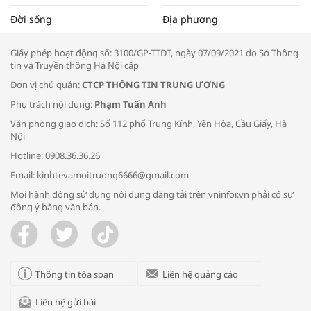
Tọa đàm “Xúc tiến thương mại: Khơi
Đời sống
Địa phương
thông đầu ra cho sản phẩm OCOP”
Giấy phép hoạt động số: 3100/GP-TTĐT, ngày 07/09/2021 do Sở Thông
tin và Truyền thông Hà Nội cấp
Đơn vị chủ quản:
CTCP THÔNG TIN TRUNG ƯƠNG
Phụ trách nội dung:
Phạm Tuấn Anh
Bác sĩ tư vấn cách phòng tránh bệnh
Văn phòng giao dịch: Số 112 phố Trung Kính, Yên Hòa, Cầu Giấy, Hà
đường hô hấp trong thời tiết giao mùa
Nội
Hotline: 0908.36.36.26
Email: kinhtevamoitruong6666@gmail.com
Mọi hành động sử dụng nội dung đăng tải trên vninfor.vn phải có sự
đồng ý bằng văn bản.
Trao yêu thương cho em
Thông tin tòa soạn
Liên hệ quảng cáo
Liên hệ gửi bài