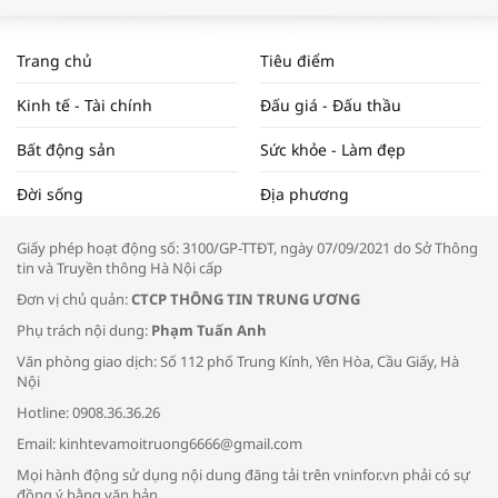
WORLDBANK DỰ BÁO KINH TẾ VIỆT
NAM NĂM 2024 VÀ NĂM 2025 | NHỊP
Trang chủ
Tiêu điểm
ĐẬP THỊ TRƯỜNG #62
Kinh tế - Tài chính
Đấu giá - Đấu thầu
Bất động sản
Sức khỏe - Làm đẹp
Tọa đàm “Xúc tiến thương mại: Khơi
Đời sống
Địa phương
thông đầu ra cho sản phẩm OCOP”
Giấy phép hoạt động số: 3100/GP-TTĐT, ngày 07/09/2021 do Sở Thông
tin và Truyền thông Hà Nội cấp
Đơn vị chủ quản:
CTCP THÔNG TIN TRUNG ƯƠNG
Phụ trách nội dung:
Phạm Tuấn Anh
Bác sĩ tư vấn cách phòng tránh bệnh
Văn phòng giao dịch: Số 112 phố Trung Kính, Yên Hòa, Cầu Giấy, Hà
đường hô hấp trong thời tiết giao mùa
Nội
Hotline: 0908.36.36.26
Email: kinhtevamoitruong6666@gmail.com
Mọi hành động sử dụng nội dung đăng tải trên vninfor.vn phải có sự
đồng ý bằng văn bản.