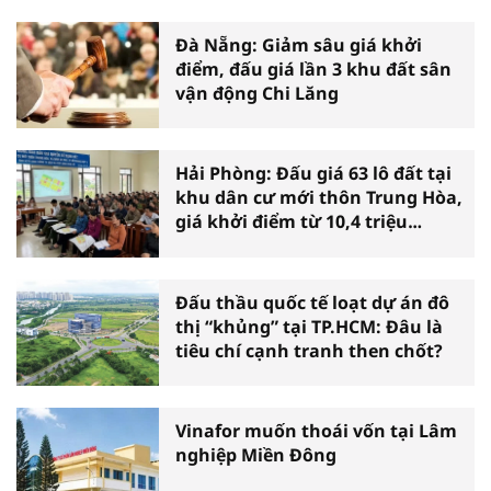
Đà Nẵng: Giảm sâu giá khởi
điểm, đấu giá lần 3 khu đất sân
vận động Chi Lăng
Hải Phòng: Đấu giá 63 lô đất tại
khu dân cư mới thôn Trung Hòa,
giá khởi điểm từ 10,4 triệu
đồng/m2
Đấu thầu quốc tế loạt dự án đô
thị “khủng” tại TP.HCM: Đâu là
tiêu chí cạnh tranh then chốt?
Vinafor muốn thoái vốn tại Lâm
nghiệp Miền Đông