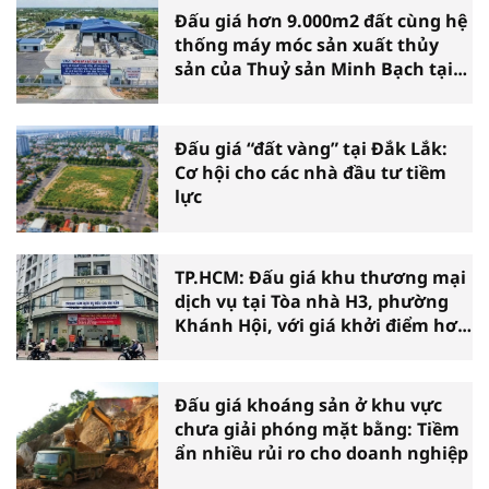
Đấu giá hơn 9.000m2 đất cùng hệ
thống máy móc sản xuất thủy
sản của Thuỷ sản Minh Bạch tại
Cà Mau
Đấu giá “đất vàng” tại Đắk Lắk:
Cơ hội cho các nhà đầu tư tiềm
lực
TP.HCM: Đấu giá khu thương mại
dịch vụ tại Tòa nhà H3, phường
Khánh Hội, với giá khởi điểm hơn
36 tỷ đồng
Đấu giá khoáng sản ở khu vực
chưa giải phóng mặt bằng: Tiềm
ẩn nhiều rủi ro cho doanh nghiệp