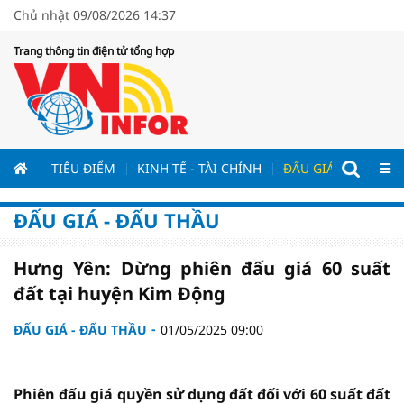
Chủ nhật 09/08/2026 14:37
Trang thông tin điện tử tổng hợp
ƯƠNG
TIÊU ĐIỂM
KINH TẾ - TÀI CHÍNH
ĐẤU GIÁ - ĐẤU THẦ
ĐẤU GIÁ - ĐẤU THẦU
Hưng Yên: Dừng phiên đấu giá 60 suất
đất tại huyện Kim Động
ĐẤU GIÁ - ĐẤU THẦU
01/05/2025 09:00
Phiên đấu giá quyền sử dụng đất đối với 60 suất đất