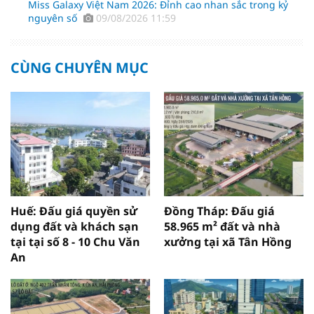
Miss Galaxy Việt Nam 2026: Đỉnh cao nhan sắc trong kỷ
nguyên số
09/08/2026 11:59
CÙNG CHUYÊN MỤC
Huế: Đấu giá quyền sử
Đồng Tháp: Đấu giá
dụng đất và khách sạn
58.965 m² đất và nhà
tại tại số 8 - 10 Chu Văn
xưởng tại xã Tân Hồng
An