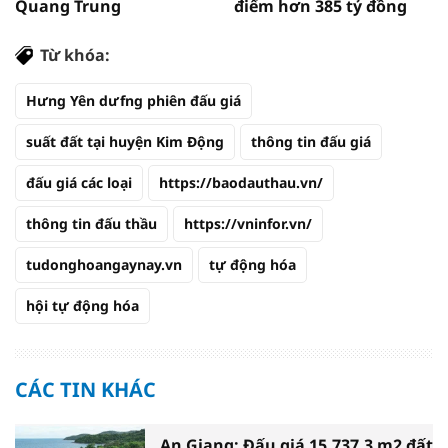
Quang Trung
điểm hơn 385 tỷ đồng
Từ khóa:
Hưng Yên dưfng phiên đấu giá
suất đất tại huyện Kim Động
thông tin đấu giá
đấu giá các loại
https://baodauthau.vn/
thông tin đấu thầu
https://vninfor.vn/
tudonghoangaynay.vn
tự động hóa
hội tự động hóa
CÁC TIN KHÁC
An Giang: Đấu giá 15.737,3 m2 đất