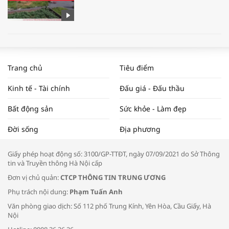
WORLDBANK DỰ BÁO KINH TẾ VIỆT
NAM NĂM 2024 VÀ NĂM 2025 | NHỊP
Trang chủ
Tiêu điểm
ĐẬP THỊ TRƯỜNG #62
Kinh tế - Tài chính
Đấu giá - Đấu thầu
Bất động sản
Sức khỏe - Làm đẹp
Tọa đàm “Xúc tiến thương mại: Khơi
Đời sống
Địa phương
thông đầu ra cho sản phẩm OCOP”
Giấy phép hoạt động số: 3100/GP-TTĐT, ngày 07/09/2021 do Sở Thông
tin và Truyền thông Hà Nội cấp
Đơn vị chủ quản:
CTCP THÔNG TIN TRUNG ƯƠNG
Phụ trách nội dung:
Phạm Tuấn Anh
Bác sĩ tư vấn cách phòng tránh bệnh
Văn phòng giao dịch: Số 112 phố Trung Kính, Yên Hòa, Cầu Giấy, Hà
đường hô hấp trong thời tiết giao mùa
Nội