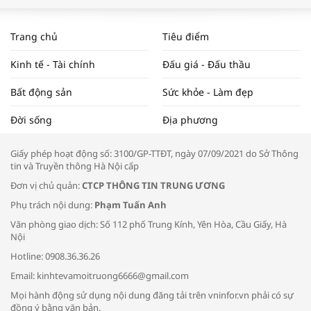
WORLDBANK DỰ BÁO KINH TẾ VIỆT
NAM NĂM 2024 VÀ NĂM 2025 | NHỊP
Trang chủ
Tiêu điểm
ĐẬP THỊ TRƯỜNG #62
Kinh tế - Tài chính
Đấu giá - Đấu thầu
Bất động sản
Sức khỏe - Làm đẹp
Tọa đàm “Xúc tiến thương mại: Khơi
Đời sống
Địa phương
thông đầu ra cho sản phẩm OCOP”
Giấy phép hoạt động số: 3100/GP-TTĐT, ngày 07/09/2021 do Sở Thông
tin và Truyền thông Hà Nội cấp
Đơn vị chủ quản:
CTCP THÔNG TIN TRUNG ƯƠNG
Phụ trách nội dung:
Phạm Tuấn Anh
Bác sĩ tư vấn cách phòng tránh bệnh
Văn phòng giao dịch: Số 112 phố Trung Kính, Yên Hòa, Cầu Giấy, Hà
đường hô hấp trong thời tiết giao mùa
Nội
Hotline: 0908.36.36.26
Email: kinhtevamoitruong6666@gmail.com
Mọi hành động sử dụng nội dung đăng tải trên vninfor.vn phải có sự
đồng ý bằng văn bản.