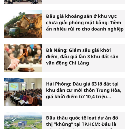
36 tỷ đồng
Đấu giá khoáng sản ở khu vực
chưa giải phóng mặt bằng: Tiềm
ẩn nhiều rủi ro cho doanh nghiệp
Đà Nẵng: Giảm sâu giá khởi
điểm, đấu giá lần 3 khu đất sân
vận động Chi Lăng
Hải Phòng: Đấu giá 63 lô đất tại
khu dân cư mới thôn Trung Hòa,
giá khởi điểm từ 10,4 triệu
đồng/m2
Đấu thầu quốc tế loạt dự án đô
thị “khủng” tại TP.HCM: Đâu là