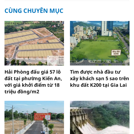
CÙNG CHUYÊN MỤC
Hải Phòng đấu giá 57 lô
Tìm được nhà đầu tư
đất tại phường Kiến An,
xây khách sạn 5 sao trên
với giá khởi điểm từ 18
khu đất K200 tại Gia Lai
triệu đồng/m2