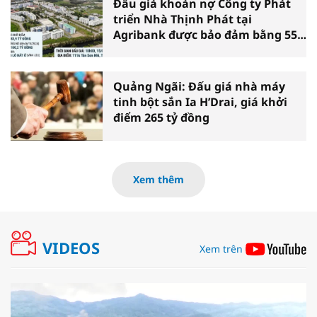
Đấu giá khoản nợ Công ty Phát
triển Nhà Thịnh Phát tại
Agribank được bảo đảm bằng 55
lô đất xã Vĩnh Lộc (TP.HCM)
Quảng Ngãi: Đấu giá nhà máy
tinh bột sắn Ia H’Drai, giá khởi
điểm 265 tỷ đồng
Xem thêm
VIDEOS
Xem trên