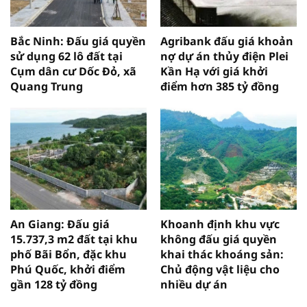
Bắc Ninh: Đấu giá quyền
Agribank đấu giá khoản
sử dụng 62 lô đất tại
nợ dự án thủy điện Plei
Cụm dân cư Dốc Đỏ, xã
Kần Hạ với giá khởi
Quang Trung
điểm hơn 385 tỷ đồng
An Giang: Đấu giá
Khoanh định khu vực
15.737,3 m2 đất tại khu
không đấu giá quyền
phố Bãi Bổn, đặc khu
khai thác khoáng sản:
Phú Quốc, khởi điểm
Chủ động vật liệu cho
gần 128 tỷ đồng
nhiều dự án