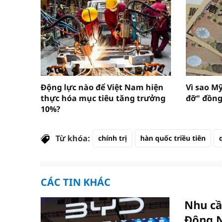
Động lực nào để Việt Nam hiện
Vì sao M
thực hóa mục tiêu tăng trưởng
đỡ" đồng
10%?
Từ khóa:
chính trị
hàn quốc triều tiên
CÁC TIN KHÁC
Nhu cầ
Đông 