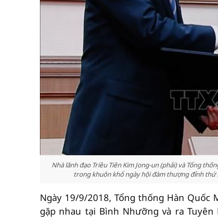
Nhà lãnh đạo Triều Tiên Kim Jong-un (phải) và Tổng thốn
trong khuôn khổ ngày hội đàm thượng đỉnh thứ 
Ngày 19/9/2018, Tổng thống Hàn Quốc Mo
gặp nhau tại Bình Nhưỡng và ra Tuyên 