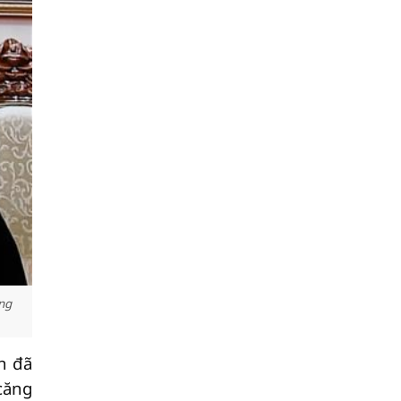
ung
n đã
căng