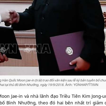
g Hàn Quốc Moon Jae-in (trái) trao đổi văn kiện sau lễ ký bản tuyên bố ch
. Ảnh: YONHAP/TTXVN
hai tại thủ đô Bình Nhưỡng, ngày 19/9/2018
on Jae-in và nhà lãnh đạo Triều Tiên Kim Jong-u
bố Bình Nhưỡng, theo đó hai bên nhất trí giảm 