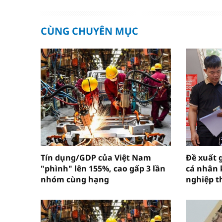
CÙNG CHUYÊN MỤC
Tín dụng/GDP của Việt Nam
Đề xuất 
"phình" lên 155%, cao gấp 3 lần
cá nhân 
nhóm cùng hạng
nghiệp t