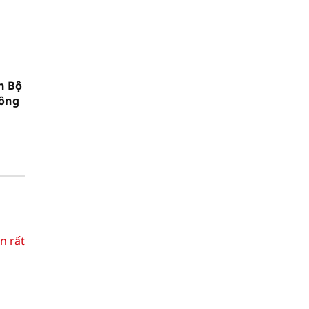
n Bộ
hông
n rất