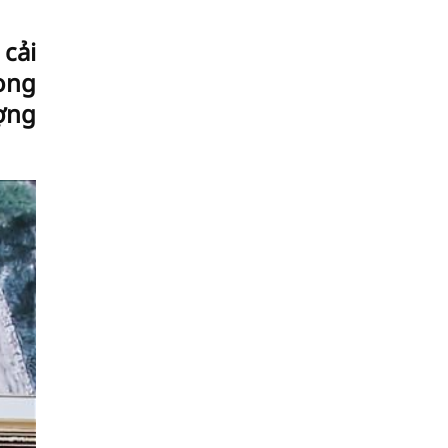
 cải
rong
ợng