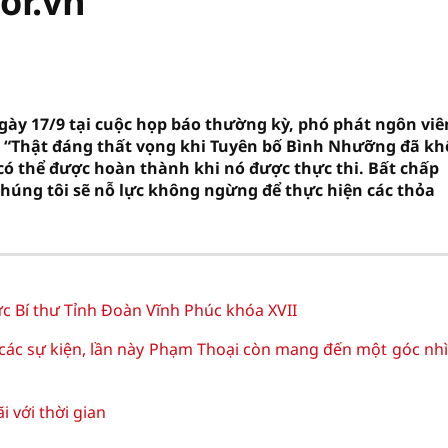
or.vn
gày 17/9 tại cuộc họp báo thường kỳ, phó phát ngôn viê
 “Thật đáng thất vọng khi Tuyên bố Bình Nhưỡng đã k
có thể được hoàn thành khi nó được thực thi. Bất chấp
húng tôi sẽ nỗ lực không ngừng để thực hiện các thỏa
c Bí thư Tỉnh Đoàn Vĩnh Phúc khóa XVII
 các sự kiện, lần này Phạm Thoại còn mang đến một góc nhì
với thời gian