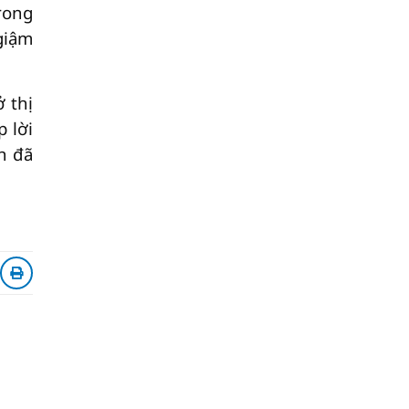
rong
giậm
 thị
 lời
n đã