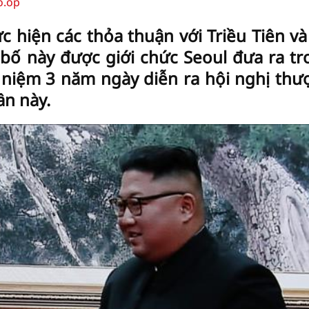
o.op
c hiện các thỏa thuận với Triều Tiên và
 bố này được giới chức Seoul đưa ra t
 niệm 3 năm ngày diễn ra hội nghị thư
ần này.