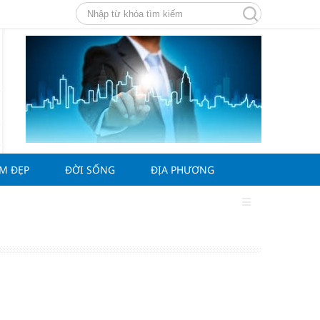
ÀM ĐẸP
ĐỜI SỐNG
ĐỊA PHƯƠNG