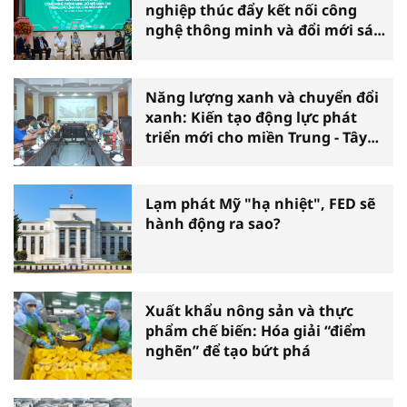
nghiệp thúc đẩy kết nối công
nghệ thông minh và đổi mới sáng
tạo vì tăng trưởng bền vững
Năng lượng xanh và chuyển đổi
xanh: Kiến tạo động lực phát
triển mới cho miền Trung - Tây
Nguyên
Lạm phát Mỹ "hạ nhiệt", FED sẽ
hành động ra sao?
Xuất khẩu nông sản và thực
phẩm chế biến: Hóa giải “điểm
nghẽn” để tạo bứt phá