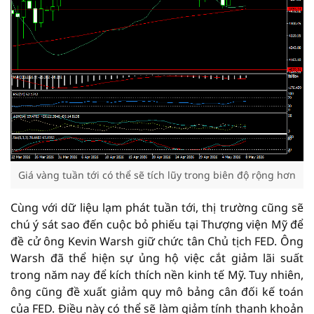
Giá vàng tuần tới có thể sẽ tích lũy trong biên độ rộng hơn
Cùng với dữ liệu lạm phát tuần tới, thị trường cũng sẽ
chú ý sát sao đến cuộc bỏ phiếu tại Thượng viện Mỹ để
đề cử ông Kevin Warsh giữ chức tân Chủ tịch FED. Ông
Warsh đã thể hiện sự ủng hộ việc cắt giảm lãi suất
trong năm nay để kích thích nền kinh tế Mỹ. Tuy nhiên,
ông cũng đề xuất giảm quy mô bảng cân đối kế toán
của FED. Điều này có thể sẽ làm giảm tính thanh khoản