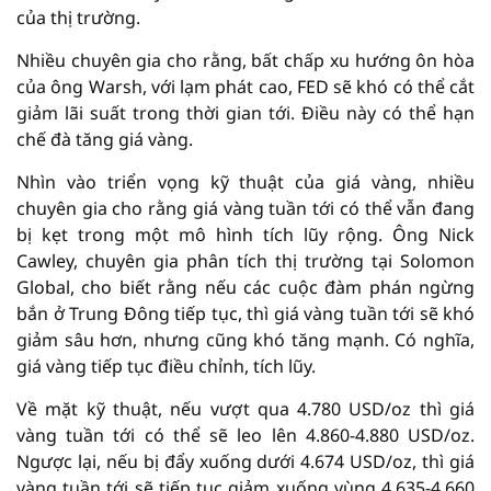
của thị trường.
Nhiều chuyên gia cho rằng, bất chấp xu hướng ôn hòa
của ông Warsh, với lạm phát cao, FED sẽ khó có thể cắt
giảm lãi suất trong thời gian tới. Điều này có thể hạn
chế đà tăng giá vàng.
Nhìn vào triển vọng kỹ thuật của giá vàng, nhiều
chuyên gia cho rằng giá vàng tuần tới có thể vẫn đang
bị kẹt trong một mô hình tích lũy rộng. Ông Nick
Cawley, chuyên gia phân tích thị trường tại Solomon
Global, cho biết rằng nếu các cuộc đàm phán ngừng
bắn ở Trung Đông tiếp tục, thì giá vàng tuần tới sẽ khó
giảm sâu hơn, nhưng cũng khó tăng mạnh. Có nghĩa,
giá vàng tiếp tục điều chỉnh, tích lũy.
Về mặt kỹ thuật, nếu vượt qua 4.780 USD/oz thì giá
vàng tuần tới có thể sẽ leo lên 4.860-4.880 USD/oz.
Ngược lại, nếu bị đẩy xuống dưới 4.674 USD/oz, thì giá
vàng tuần tới sẽ tiếp tục giảm xuống vùng 4.635-4.660