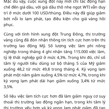
Mặc dù vậy, cuộc xung đột này mới chỉ tác động hạn
chế đến giá dầu, với giá dầu thô nhẹ ngọt WTI vẫn duy
trì ở mức dưới 100 USD/thùng. Điều này đã giúp giảm
bớt nỗi lo lạm phát, tạo điều kiện cho giá vàng hồi
phục.
Cùng với tình hình xung đột Trung Đông, thị trường
vàng cũng đã đón nhận thông tin tích cực hơn trên thị
trường lao động Mỹ. Số lượng việc làm phi nông
nghiệp trong tháng 4 ghi nhận tăng 115.000 việc làm,
tỷ lệ thất nghiệp giữ ở mức 4,3%. Trong khi đó, chỉ số
tâm lý người tiêu dùng sơ bộ tháng 5 của Mỹ giảm
xuống 48,2 từ mức 49,8 trong tháng 4. Kỳ vọng lạm
phát một năm giảm xuống 4,5% từ mức 4,7%, trong khi
kỳ vọng lạm phát dài hạn giảm xuống 3,4% từ mức
3,5%.
Số liệu việc làm tích cực hơn đã làm giảm nguy cơ suy
thoái thị trường lao động ngắn hạn, trong khi tâm lý
thị trường yếu hơn và kỳ vọng lạm phát giảm đã tạo