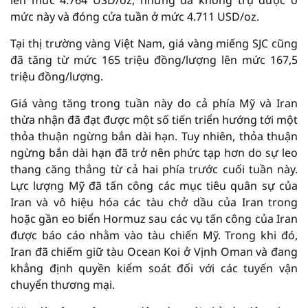
lên mức 4.764 USD/oz, nhưng đã không trụ được ở
mức này và đóng cửa tuần ở mức 4.711 USD/oz.
Tại thị trường vàng Việt Nam, giá vàng miếng SJC cũng
đã tăng từ mức 165 triệu đồng/lượng lên mức 167,5
triệu đồng/lượng.
Giá vàng tăng trong tuần này do cả phía Mỹ và Iran
thừa nhận đã đạt được một số tiến triển hướng tới một
thỏa thuận ngừng bắn dài hạn. Tuy nhiên, thỏa thuận
ngừng bắn dài hạn đã trở nên phức tạp hơn do sự leo
thang căng thẳng từ cả hai phía trước cuối tuần này.
Lực lượng Mỹ đã tấn công các mục tiêu quân sự của
Iran và vô hiệu hóa các tàu chở dầu của Iran trong
hoặc gần eo biển Hormuz sau các vụ tấn công của Iran
được báo cáo nhằm vào tàu chiến Mỹ. Trong khi đó,
Iran đã chiếm giữ tàu Ocean Koi ở Vịnh Oman và đang
khẳng định quyền kiểm soát đối với các tuyến vận
chuyển thương mại.