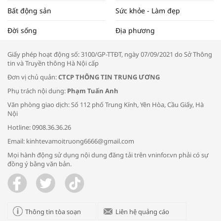
Bất động sản
Sức khỏe - Làm đẹp
Tọa đàm “Xúc tiến thương mại: Khơi
Đời sống
Địa phương
thông đầu ra cho sản phẩm OCOP”
Giấy phép hoạt động số: 3100/GP-TTĐT, ngày 07/09/2021 do Sở Thông
tin và Truyền thông Hà Nội cấp
Đơn vị chủ quản:
CTCP THÔNG TIN TRUNG ƯƠNG
Phụ trách nội dung:
Phạm Tuấn Anh
Bác sĩ tư vấn cách phòng tránh bệnh
Văn phòng giao dịch: Số 112 phố Trung Kính, Yên Hòa, Cầu Giấy, Hà
đường hô hấp trong thời tiết giao mùa
Nội
Hotline: 0908.36.36.26
Email: kinhtevamoitruong6666@gmail.com
Mọi hành động sử dụng nội dung đăng tải trên vninfor.vn phải có sự
đồng ý bằng văn bản.
Trao yêu thương cho em
Thông tin tòa soạn
Liên hệ quảng cáo