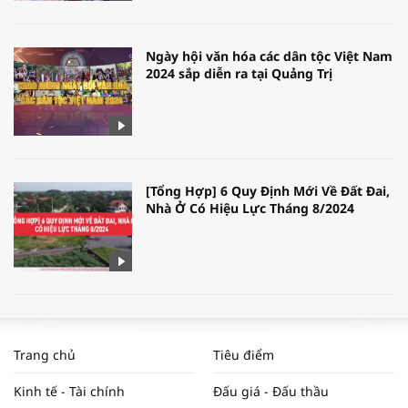
Ngày hội văn hóa các dân tộc Việt Nam
2024 sắp diễn ra tại Quảng Trị
[Tổng Hợp] 6 Quy Định Mới Về Đất Đai,
Nhà Ở Có Hiệu Lực Tháng 8/2024
WORLDBANK DỰ BÁO KINH TẾ VIỆT
NAM NĂM 2024 VÀ NĂM 2025 | NHỊP
Trang chủ
Tiêu điểm
ĐẬP THỊ TRƯỜNG #62
Kinh tế - Tài chính
Đấu giá - Đấu thầu