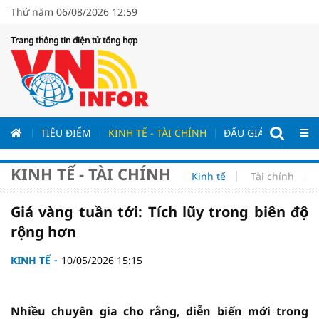
Thứ năm 06/08/2026 12:59
Trang thông tin điện tử tổng hợp
ƯƠNG
TIÊU ĐIỂM
KINH TẾ - TÀI CHÍNH
ĐẤU GIÁ - ĐẤU THẦ
KINH TẾ - TÀI CHÍNH
Kinh tế
Tài chính
Giá vàng tuần tới: Tích lũy trong biên độ
rộng hơn
KINH TẾ
10/05/2026 15:15
Nhiều chuyên gia cho rằng, diễn biến mới trong