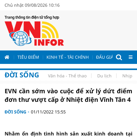
Chủ nhật 09/08/2026 10:16
Trang thông tin điện tử tổng hợp
ƯƠNG
TIÊU ĐIỂM
KINH TẾ - TÀI CHÍNH
ĐẤU GIÁ - ĐẤU THẦ
ĐỜI SỐNG
Văn hóa - Thể thao
Du lịch
Nhịp s
EVN cần sớm vào cuộc để xử lý dứt điểm
đơn thư vượt cấp ở Nhiệt điện Vĩnh Tân 4
ĐỜI SỐNG
01/11/2022 15:55
Nhằm ổn định tình hình sản xuất kinh doanh tại