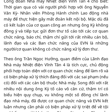
Công đoàn Nhà máy Nhiệt điện Vĩnh Tân 4 cho biết:
Thời gian qua có vài người phối hợp với ông Nguyễn
Văn Kỳ- Nhân viên Phòng Hành chính Lao động nhà
máy để thực hiện gây mất đoàn kết nội bộ. Mặc dù đã
có kết luận của cơ quan công an nhưng ông Kỳ không
đồng ý và tiếp tục gửi đơn thư tố cáo tới các cơ quan
chức năng, báo chí, thậm chí gửi tới rất nhiều cán bộ,
lãnh đạo và các Ban chức năng của EVN là những
người/cơ quan không có chức năng xử lý đơn thư.
Theo ông Trần Ngọc Hưởng, quan điểm của Lãnh đạo
Nhà máy Nhiệt điện Vĩnh Tân 4 là tích cực, chủ động
phối hợp toàn diện với cơ quan chức năng để làm rõ và
có biện pháp xử lý thích đáng đối với các sai phạm (nếu
có) đối với các cán bộ thuộc Nhà máy. Song đối với rất
nhiều nội dung ông Kỳ tố cáo vô căn cứ, thậm trí có
biểu hiện quy chụp, vu khống một số đồng chí lãnh
đạo nhà máy, đã được cơ quan chức năng và EVN kết
luận nhưng cần phải có biện pháp xử lý triệt để về tội