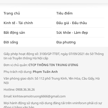
WORLDBANK DỰ BÁO KINH TẾ VIỆT
NAM NĂM 2024 VÀ NĂM 2025 | NHỊP
Trang chủ
Tiêu điểm
ĐẬP THỊ TRƯỜNG #62
Kinh tế - Tài chính
Đấu giá - Đấu thầu
Bất động sản
Sức khỏe - Làm đẹp
Tọa đàm “Xúc tiến thương mại: Khơi
Đời sống
Địa phương
thông đầu ra cho sản phẩm OCOP”
Giấy phép hoạt động số: 3100/GP-TTĐT, ngày 07/09/2021 do Sở Thông
tin và Truyền thông Hà Nội cấp
Đơn vị chủ quản:
CTCP THÔNG TIN TRUNG ƯƠNG
Phụ trách nội dung:
Phạm Tuấn Anh
Bác sĩ tư vấn cách phòng tránh bệnh
Văn phòng giao dịch: Số 112 phố Trung Kính, Yên Hòa, Cầu Giấy, Hà
đường hô hấp trong thời tiết giao mùa
Nội
Hotline: 0908.36.36.26
Email: kinhtevamoitruong6666@gmail.com
Mọi hành động sử dụng nội dung đăng tải trên vninfor.vn phải có sự
đồng ý bằng văn bản.