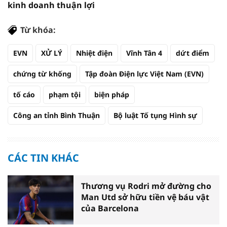
kinh doanh thuận lợi
Từ khóa:
EVN
XỬ LÝ
Nhiệt điện
Vĩnh Tân 4
dứt điểm
chứng từ khống
Tập đoàn Điện lực Việt Nam (EVN)
tố cáo
phạm tội
biện pháp
Công an tỉnh Bình Thuận
Bộ luật Tố tụng Hình sự
CÁC TIN KHÁC
Thương vụ Rodri mở đường cho
Man Utd sở hữu tiền vệ báu vật
của Barcelona