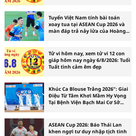
Tuyển Việt Nam tính bài toán
xoay tua tại ASEAN Cup 2026 và
màn đáp trả nảy lửa của Hoàng
Hên
Tử vi hôm nay, xem tử vi 12 con
giáp hôm nay ngày 6/8/2026: Tuổi
Tuất tình cảm êm đẹp
Khúc Ca Blouse Trắng 2026": Giai
Điệu Từ Tâm Khơi Mầm Hy Vọng
Tại Bệnh Viện Bạch Mai Cơ Sở
Ninh Bình
ASEAN Cup 2026: Báo Thái Lan
khen ngợi tư duy nhập tịch tinh