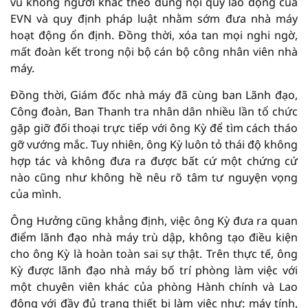
vu khống người khác theo đúng nội quy lao động của
EVN và quy định pháp luật nhằm sớm đưa nhà máy
hoạt động ổn định. Đồng thời, xóa tan mọi nghi ngờ,
mất đoàn kết trong nội bộ cán bộ công nhân viên nhà
máy.
Đồng thời, Giám đốc nhà máy đã cùng ban Lãnh đạo,
Công đoàn, Ban Thanh tra nhân dân nhiều lần tổ chức
gặp giỡ đối thoại trực tiếp với ông Kỳ để tìm cách tháo
gỡ vướng mắc. Tuy nhiên, ông Kỳ luôn tỏ thái độ không
hợp tác và không đưa ra được bất cứ một chứng cứ
nào cũng như không hề nêu rõ tâm tư nguyện vọng
của mình.
Ông Hưởng cũng khẳng định, việc ông Kỳ đưa ra quan
điểm lãnh đạo nhà máy trù dập, không tạo điều kiện
cho ông Kỳ là hoàn toàn sai sự thật. Trên thực tế, ông
Kỳ được lãnh đạo nhà máy bố trí phòng làm việc với
một chuyên viên khác của phòng Hành chính và Lao
động với đầy đủ trang thiết bị làm việc như: máy tính,