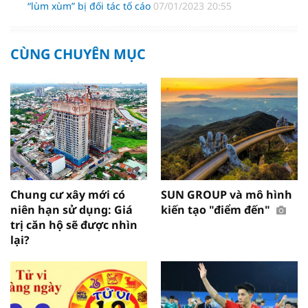
“lùm xùm” bị đối tác tố cáo
07/01/2023 20:55
CÙNG CHUYÊN MỤC
Chung cư xây mới có
SUN GROUP và mô hình
niên hạn sử dụng: Giá
kiến tạo "điểm đến"
trị căn hộ sẽ được nhìn
lại?