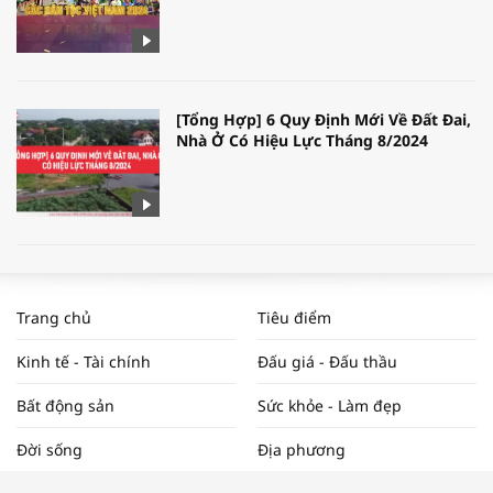
[Tổng Hợp] 6 Quy Định Mới Về Đất Đai,
Nhà Ở Có Hiệu Lực Tháng 8/2024
WORLDBANK DỰ BÁO KINH TẾ VIỆT
NAM NĂM 2024 VÀ NĂM 2025 | NHỊP
Trang chủ
Tiêu điểm
ĐẬP THỊ TRƯỜNG #62
Kinh tế - Tài chính
Đấu giá - Đấu thầu
Bất động sản
Sức khỏe - Làm đẹp
Tọa đàm “Xúc tiến thương mại: Khơi
Đời sống
Địa phương
thông đầu ra cho sản phẩm OCOP”