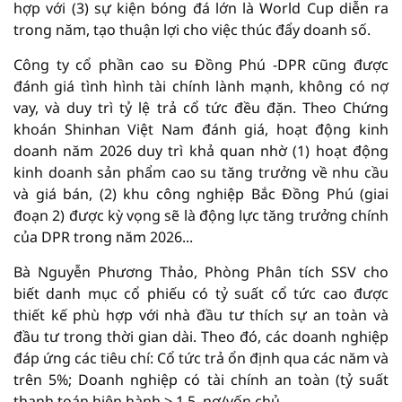
hợp với (3) sự kiện bóng đá lớn là World Cup diễn ra
trong năm, tạo thuận lợi cho việc thúc đẩy doanh số.
Công ty cổ phần cao su Đồng Phú -DPR cũng được
đánh giá tình hình tài chính lành mạnh, không có nợ
vay, và duy trì tỷ lệ trả cổ tức đều đặn. Theo Chứng
khoán Shinhan Việt Nam đánh giá, hoạt động kinh
doanh năm 2026 duy trì khả quan nhờ (1) hoạt động
kinh doanh sản phẩm cao su tăng trưởng về nhu cầu
và giá bán, (2) khu công nghiệp Bắc Đồng Phú (giai
đoạn 2) được kỳ vọng sẽ là động lực tăng trưởng chính
của DPR trong năm 2026...
Bà Nguyễn Phương Thảo, Phòng Phân tích SSV cho
biết danh mục cổ phiếu có tỷ suất cổ tức cao được
thiết kế phù hợp với nhà đầu tư thích sự an toàn và
đầu tư trong thời gian dài. Theo đó, các doanh nghiệp
đáp ứng các tiêu chí: Cổ tức trả ổn định qua các năm và
trên 5%; Doanh nghiệp có tài chính an toàn (tỷ suất
thanh toán hiện hành > 1.5, nợ/vốn chủ