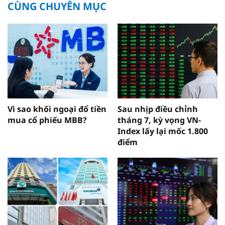
CÙNG CHUYÊN MỤC
Vì sao khối ngoại đổ tiền
Sau nhịp điều chỉnh
mua cổ phiếu MBB?
tháng 7, kỳ vọng VN-
Index lấy lại mốc 1.800
điểm