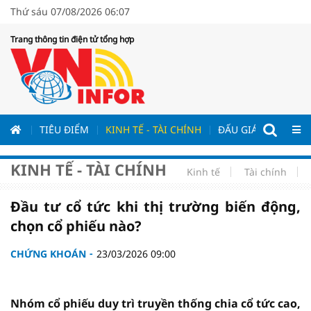
Thứ sáu 07/08/2026 06:07
Trang thông tin điện tử tổng hợp
ƯƠNG
TIÊU ĐIỂM
KINH TẾ - TÀI CHÍNH
ĐẤU GIÁ - ĐẤU THẦ
KINH TẾ - TÀI CHÍNH
Kinh tế
Tài chính
Đầu tư cổ tức khi thị trường biến động,
chọn cổ phiếu nào?
CHỨNG KHOÁN
23/03/2026 09:00
Nhóm cổ phiếu duy trì truyền thống chia cổ tức cao,