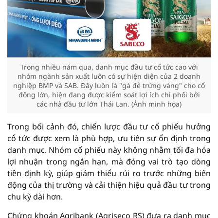
Trong nhiều năm qua, danh mục đầu tư cổ tức cao với
nhóm ngành sản xuất luôn có sự hiện diện của 2 doanh
nghiệp BMP và SAB. Đây luôn là "gà đẻ trứng vàng" cho cổ
đông lớn, hiện đang được kiểm soát lợi ích chi phối bởi
các nhà đầu tư lớn Thái Lan. (Ảnh minh họa)
Trong bối cảnh đó, chiến lược đầu tư cổ phiếu hưởng
cổ tức được xem là phù hợp, ưu tiên sự ổn định trong
danh mục. Nhóm cổ phiếu này không nhằm tối đa hóa
lợi nhuận trong ngắn hạn, mà đóng vai trò tạo dòng
tiền định kỳ, giúp giảm thiểu rủi ro trước những biến
động của thị trường và cải thiện hiệu quả đầu tư trong
chu kỳ dài hơn.
Chứng khoán Agribank (Agriseco RS) đưa ra danh mục