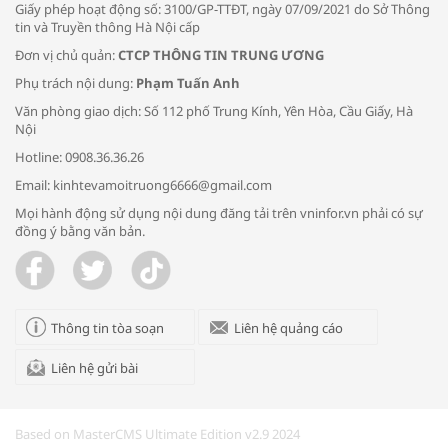
Giấy phép hoạt động số: 3100/GP-TTĐT, ngày 07/09/2021 do Sở Thông
tin và Truyền thông Hà Nội cấp
Đơn vị chủ quản:
CTCP THÔNG TIN TRUNG ƯƠNG
Phụ trách nội dung:
Phạm Tuấn Anh
Bác sĩ tư vấn cách phòng tránh bệnh
Văn phòng giao dịch: Số 112 phố Trung Kính, Yên Hòa, Cầu Giấy, Hà
đường hô hấp trong thời tiết giao mùa
Nội
Hotline: 0908.36.36.26
Email: kinhtevamoitruong6666@gmail.com
Mọi hành động sử dụng nội dung đăng tải trên vninfor.vn phải có sự
đồng ý bằng văn bản.
Trao yêu thương cho em
Thông tin tòa soạn
Liên hệ quảng cáo
Liên hệ gửi bài
Kon Tum giải cứu nạn nhân bị lừa bán
sang Campuchia
Based on MasterCMS Ultimate Edition v2.9 2024