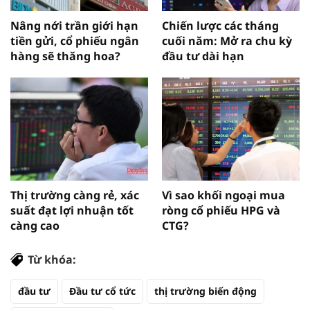
Nâng nới trần giới hạn
Chiến lược các tháng
tiền gửi, cổ phiếu ngân
cuối năm: Mở ra chu kỳ
hàng sẽ thăng hoa?
đầu tư dài hạn
Thị trường càng rẻ, xác
Vì sao khối ngoại mua
suất đạt lợi nhuận tốt
ròng cổ phiếu HPG và
càng cao
CTG?
Từ khóa:
đầu tư
Đầu tư cổ tức
thị trường biến động