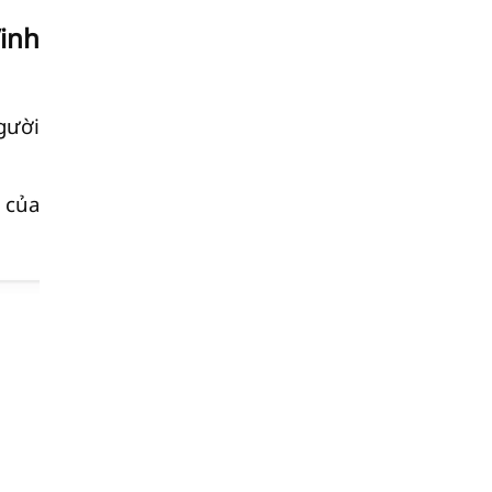
inh
gười
 của