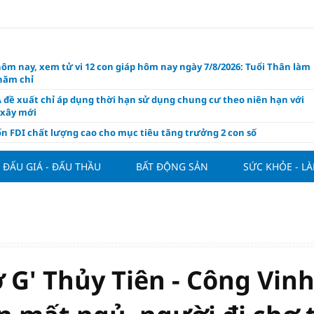
hôm nay, xem tử vi 12 con giáp hôm nay ngày 7/8/2026: Tuổi Thân làm
chăm chỉ
 đề xuất chỉ áp dụng thời hạn sử dụng chung cư theo niên hạn với
 xây mới
n FDI chất lượng cao cho mục tiêu tăng trưởng 2 con số
lực nào để Việt Nam hiện thực hóa mục tiêu tăng trưởng 10%?
ĐẤU GIÁ - ĐẤU THẦU
BẤT ĐỘNG SẢN
SỨC KHỎE - L
n cứu tính tiền gửi Kho bạc vào nguồn vốn huy động của ngân hàng
o Mỹ cùng Nhật Bản "nâng đỡ" đồng yên?
á tía tô thế nào để hỗ trợ làm đẹp da, mượt tóc?
àng hôm nay 6/8: "Nhảy vọt" sau một đêm
Việt Nam tính bài toán xoay tua tại ASEAN Cup 2026 và màn đáp trả
ửa của Hoàng Hên
 G' Thủy Tiên - Công Vin
ất đưa kim cương vào ngành nghề kinh doanh có điều kiện như vàn