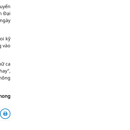
huyển
h Đại
 ngày
oi kỹ
g vào
nữ ca
hay”,
không
phong