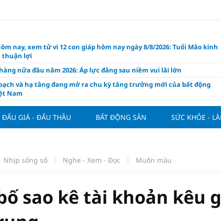
hôm nay, xem tử vi 12 con giáp hôm nay ngày 8/8/2026: Tuổi Mão kinh
 thuận lợi
àng nửa đầu năm 2026: Áp lực đằng sau niềm vui lãi lớn
oạch và hạ tầng đang mở ra chu kỳ tăng trưởng mới của bất động
iệt Nam
ất giảm 30% thuế cho hộ, cá nhân kinh doanh, doanh nghiệp thu
0 tỷ đồng
ĐẤU GIÁ - ĐẤU THẦU
BẤT ĐỘNG SẢN
SỨC KHỎE - L
ng hôm nay 7/8: Thị trường lặng sóng
y mua nhà tăng cao, thị trường đối mặt sức ép thanh khoản
người trẻ quốc tế xem Phú Quốc là “thiên đường lập nghiệp”
Nhịp sống số
Nghe - Xem - Đọc
Muôn màu
g vụ Rodri mở đường cho Man Utd sở hữu tiền vệ báu vật của
lona
ố sao kê tài khoản kêu g
ách thức đối với tham vọng công nghệ của Đông Nam Á
òng đấu giá 57 lô đất tại phường Kiến An, với giá khởi điểm từ 18
 đồng/m2