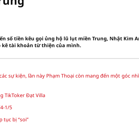
Trung
ến số tiền kêu gọi ủng hộ lũ lụt miền Trung, Nhật Kim 
 kê tài khoản từ thiện của mình.
 các sự kiện, lần này Phạm Thoại còn mang đến một góc nhì
 TikToker Đạt Villa
4-1/5
 tục bị “soi”