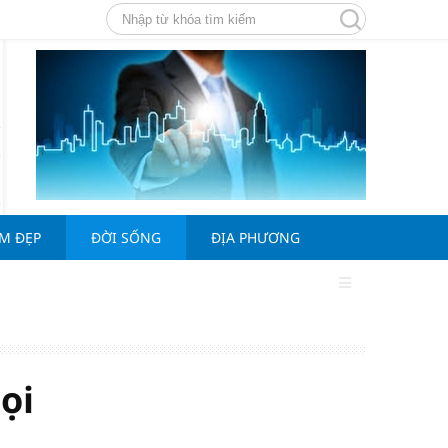
ÀM ĐẸP
ĐỜI SỐNG
ĐỊA PHƯƠNG
ọi