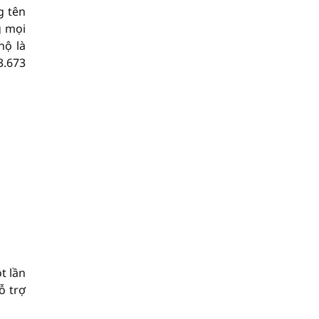
g tên
g mọi
hộ là
3.673
t lần
ỗ trợ