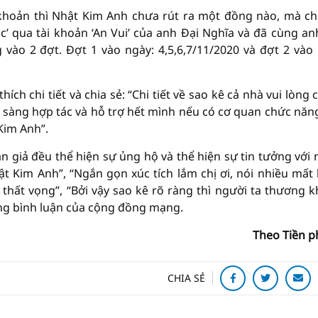
 khoản thì Nhật Kim Anh chưa rút ra một đồng nào, mà c
’ qua tài khoản ‘An Vui’ của anh Đại Nghĩa và đã cùng an
vào 2 đợt. Đợt 1 vào ngày: 4,5,6,7/11/2020 và đợt 2 vào
ích chi tiết và chia sẻ: “Chi tiết về sao kê cả nhà vui lòng c
 sàng hợp tác và hỗ trợ hết mình nếu có cơ quan chức năn
Kim Anh”.
án giả đều thể hiện sự ủng hộ và thể hiện sự tin tưởng với 
ật Kim Anh”, “Ngắn gọn xúc tích lắm chị ơi, nói nhiều mất 
thất vọng”, “Bởi vậy sao kê rõ ràng thì người ta thương 
ững bình luận của cộng đồng mạng.
Theo Tiền 
CHIA SẺ