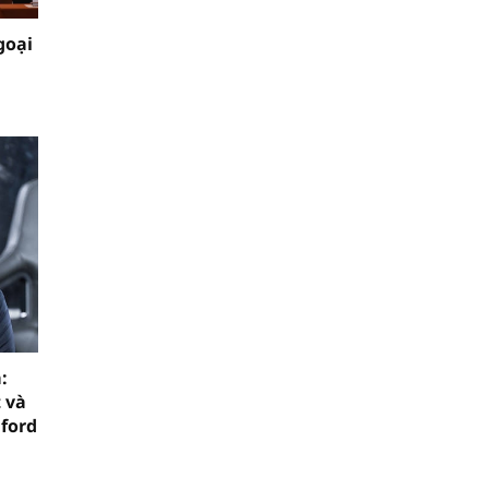
goại
:
 và
mford