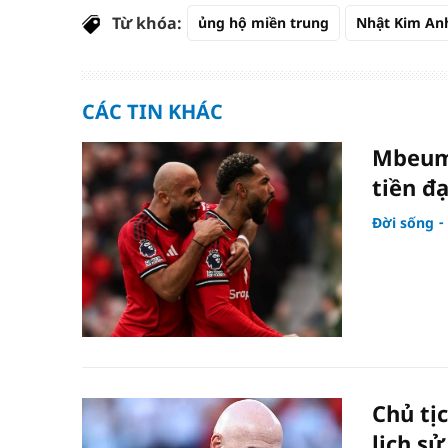
Từ khóa:
ủng hộ miền trung
Nhật Kim An
CÁC TIN KHÁC
Mbeumo
tiền đ
Đời sống
Chủ tị
lịch s