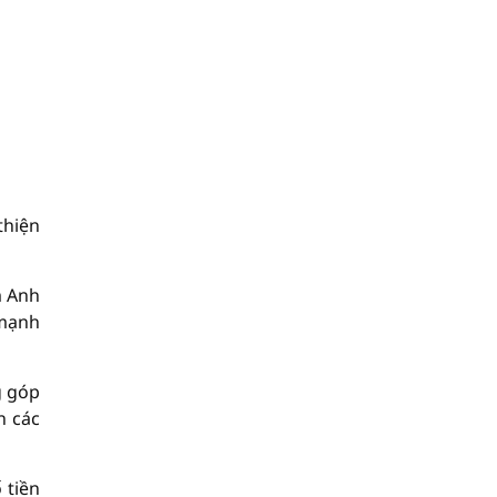
thiện
m Anh
 mạnh
g góp
n các
 tiền