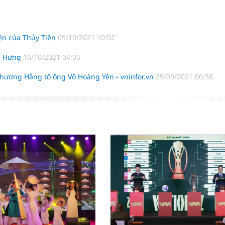
iện của Thủy Tiên
09/10/2021 10:02
nh Hưng
16/10/2021 04:05
hương Hằng tố ông Võ Hoàng Yên - vninfor.vn
25/09/2021 00:58