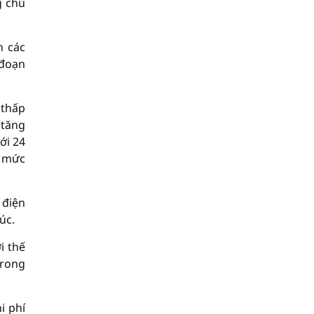
g chủ
n các
 đoạn
 thấp
 tăng
ới 24
ở mức
 điện
úc.
i thế
trong
i phí