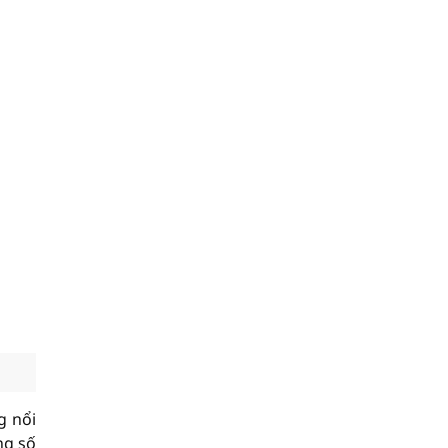
g nổi
ng số