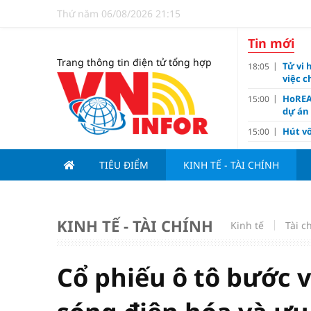
Thứ năm 06/08/2026 21:15
Tin mới
Trang thông tin điện tử tổng hợp
Tử vi 
18:05
việc 
HoREA
15:00
dự án
Hút vố
15:00
Động 
13:15
TIÊU ĐIỂM
KINH TẾ - TÀI CHÍNH
Nghiê
13:00
Vì sa
11:00
Dùng l
10:10
KINH TẾ - TÀI CHÍNH
Kinh tế
Tài c
Giá v
10:10
Tuyển 
10:07
nảy l
Cổ phiếu ô tô bước 
Đề xu
09:15