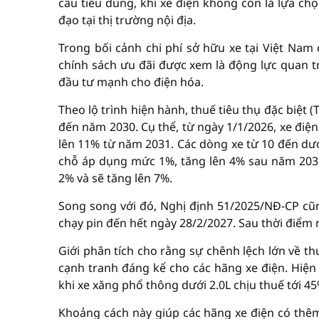
cấu tiêu dùng, khi xe điện không còn là lựa 
đạo tại thị trường nội địa.
Trong bối cảnh chi phí sở hữu xe tại Việt Nam 
chính sách ưu đãi được xem là động lực quan tr
đầu tư mạnh cho điện hóa.
Theo lộ trình hiện hành, thuế tiêu thụ đặc biệt 
đến năm 2030. Cụ thể, từ ngày 1/1/2026, xe điệ
lên 11% từ năm 2031. Các dòng xe từ 10 đến dướ
chỗ áp dụng mức 1%, tăng lên 4% sau năm 2031.
2% và sẽ tăng lên 7%.
Song song với đó, Nghị định 51/2025/NĐ-CP cũng
chạy pin đến hết ngày 28/2/2027. Sau thời điểm
Giới phân tích cho rằng sự chênh lệch lớn về th
cạnh tranh đáng kể cho các hãng xe điện. Hiện
khi xe xăng phổ thông dưới 2.0L chịu thuế tới 45
Khoảng cách này giúp các hãng xe điện có thêm 