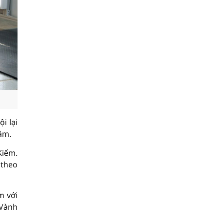
i lại
tâm.
Kiếm.
 theo
m với
 Vành