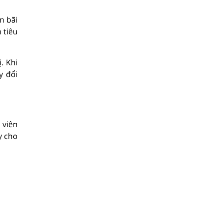
n bãi
 tiêu
. Khi
y đổi
 viên
y cho