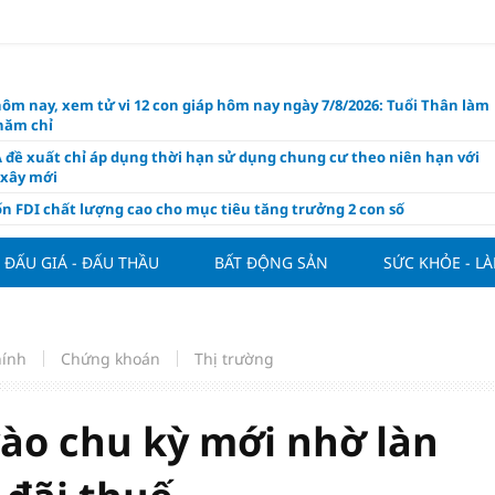
hôm nay, xem tử vi 12 con giáp hôm nay ngày 7/8/2026: Tuổi Thân làm
chăm chỉ
 đề xuất chỉ áp dụng thời hạn sử dụng chung cư theo niên hạn với
 xây mới
n FDI chất lượng cao cho mục tiêu tăng trưởng 2 con số
lực nào để Việt Nam hiện thực hóa mục tiêu tăng trưởng 10%?
ĐẤU GIÁ - ĐẤU THẦU
BẤT ĐỘNG SẢN
SỨC KHỎE - L
n cứu tính tiền gửi Kho bạc vào nguồn vốn huy động của ngân hàng
o Mỹ cùng Nhật Bản "nâng đỡ" đồng yên?
á tía tô thế nào để hỗ trợ làm đẹp da, mượt tóc?
hính
Chứng khoán
Thị trường
àng hôm nay 6/8: "Nhảy vọt" sau một đêm
Việt Nam tính bài toán xoay tua tại ASEAN Cup 2026 và màn đáp trả
ửa của Hoàng Hên
vào chu kỳ mới nhờ làn
ất đưa kim cương vào ngành nghề kinh doanh có điều kiện như vàn