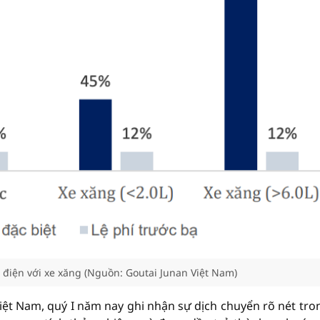
e điện với xe xăng (Nguồn: Goutai Junan Việt Nam)
ệt Nam, quý I năm nay ghi nhận sự dịch chuyển rõ nét tro