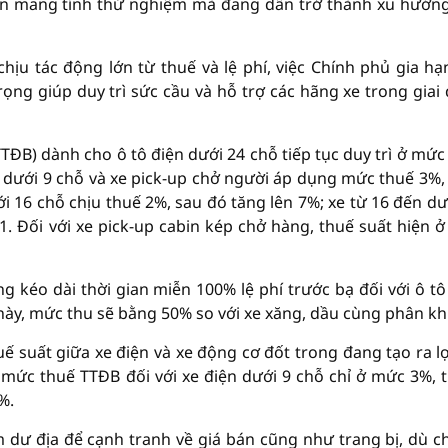
chọn mang tính thử nghiệm mà đang dần trở thành xu hướn
chịu tác động lớn từ thuế và lệ phí, việc Chính phủ gia hạ
ọng giúp duy trì sức cầu và hỗ trợ các hãng xe trong giai
(TTĐB) dành cho ô tô điện dưới 24 chỗ tiếp tục duy trì ở mức
n dưới 9 chỗ và xe pick-up chở người áp dụng mức thuế 3%,
i 16 chỗ chịu thuế 2%, sau đó tăng lên 7%; xe từ 16 đến dư
 Đối với xe pick-up cabin kép chở hàng, thuế suất hiện 
 kéo dài thời gian miễn 100% lệ phí trước bạ đối với ô tô
 này, mức thu sẽ bằng 50% so với xe xăng, dầu cùng phân kh
uế suất giữa xe điện và xe động cơ đốt trong đang tạo ra lợ
 mức thuế TTĐB đối với xe điện dưới 9 chỗ chỉ ở mức 3%, 
%.
dư địa để cạnh tranh về giá bán cũng như trang bị, dù ch