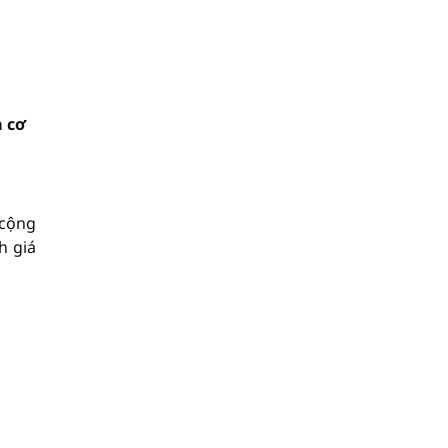
a cơ
 cộng
h giá