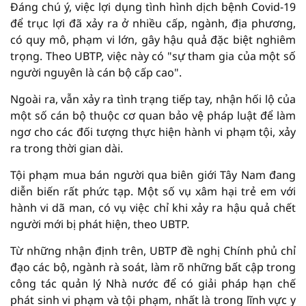
Đáng chú ý, việc lợi dụng tình hình dịch bệnh Covid-19
để trục lợi đã xảy ra ở nhiều cấp, ngành, địa phương,
có quy mô, phạm vi lớn, gây hậu quả đặc biệt nghiêm
trọng. Theo UBTP, việc này có "sự tham gia của một số
người nguyên là cán bộ cấp cao".
Ngoài ra, vẫn xảy ra tình trạng tiếp tay, nhận hối lộ của
một số cán bộ thuộc cơ quan bảo vệ pháp luật để làm
ngơ cho các đối tượng thực hiện hành vi phạm tội, xảy
ra trong thời gian dài.
Tội phạm mua bán người qua biên giới Tây Nam đang
diễn biến rất phức tạp. Một số vụ xâm hại trẻ em với
hành vi dã man, có vụ việc chỉ khi xảy ra hậu quả chết
người mới bị phát hiện, theo UBTP.
Từ những nhận định trên, UBTP đề nghị Chính phủ chỉ
đạo các bộ, ngành rà soát, làm rõ những bất cập trong
công tác quản lý Nhà nước để có giải pháp hạn chế
phát sinh vi phạm và tội phạm, nhất là trong lĩnh vực y