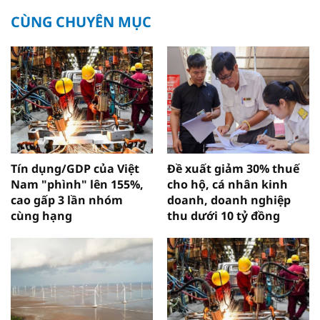
CÙNG CHUYÊN MỤC
Tín dụng/GDP của Việt
Đề xuất giảm 30% thuế
Nam "phình" lên 155%,
cho hộ, cá nhân kinh
cao gấp 3 lần nhóm
doanh, doanh nghiệp
cùng hạng
thu dưới 10 tỷ đồng