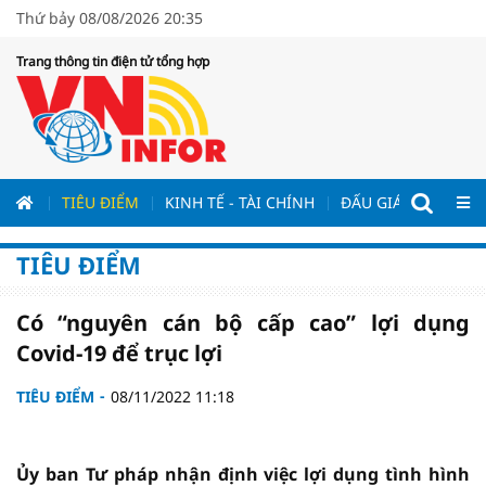
Thứ bảy 08/08/2026 20:35
Trang thông tin điện tử tổng hợp
ƯƠNG
TIÊU ĐIỂM
KINH TẾ - TÀI CHÍNH
ĐẤU GIÁ - ĐẤU THẦ
TIÊU ĐIỂM
Có “nguyên cán bộ cấp cao” lợi dụng
Covid-19 để trục lợi
TIÊU ĐIỂM
08/11/2022 11:18
Ủy ban Tư pháp nhận định việc lợi dụng tình hình