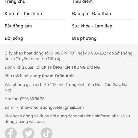
Trang chủ
Tiêu điểm
ĐẬP THỊ TRƯỜNG #62
Kinh tế - Tài chính
Đấu giá - Đấu thầu
Bất động sản
Sức khỏe - Làm đẹp
Tọa đàm “Xúc tiến thương mại: Khơi
Đời sống
Địa phương
thông đầu ra cho sản phẩm OCOP”
Giấy phép hoạt động số: 3100/GP-TTĐT, ngày 07/09/2021 do Sở Thông
tin và Truyền thông Hà Nội cấp
Đơn vị chủ quản:
CTCP THÔNG TIN TRUNG ƯƠNG
Phụ trách nội dung:
Phạm Tuấn Anh
Bác sĩ tư vấn cách phòng tránh bệnh
Văn phòng giao dịch: Số 112 phố Trung Kính, Yên Hòa, Cầu Giấy, Hà
đường hô hấp trong thời tiết giao mùa
Nội
Hotline: 0908.36.36.26
Email: kinhtevamoitruong6666@gmail.com
Mọi hành động sử dụng nội dung đăng tải trên vninfor.vn phải có sự
đồng ý bằng văn bản.
Trao yêu thương cho em