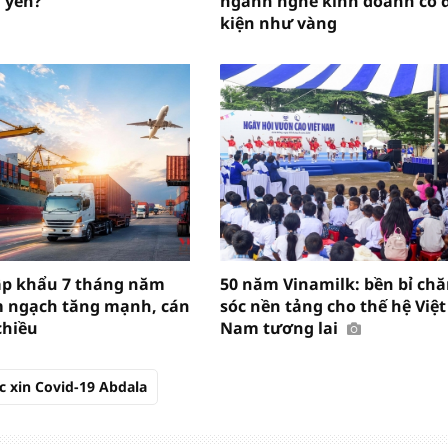
 yên?
ngành nghề kinh doanh có 
kiện như vàng
ập khẩu 7 tháng năm
50 năm Vinamilk: bền bỉ ch
m ngạch tăng mạnh, cán
sóc nền tảng cho thế hệ Việt
chiều
Nam tương lai
c xin Covid-19 Abdala