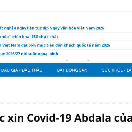
t nghỉ 4 ngày liên tục dịp Ngày Văn hóa Việt Nam 2026
khóa” triển khai ESG thực chất
ch Việt Nam đạt 56% mục tiêu đón khách quốc tế năm 2026
ue 2026/27 nới suất ngoại binh
thiện quy định người nước ngoài sở hữu nhà ở
ĐẤU GIÁ - ĐẤU THẦU
BẤT ĐỘNG SẢN
SỨC KHỎE - L
hôm nay, xem tử vi 12 con giáp hôm nay ngày 7/8/2026: Tuổi Thân làm
chăm chỉ
 đề xuất chỉ áp dụng thời hạn sử dụng chung cư theo niên hạn với
 xây mới
n FDI chất lượng cao cho mục tiêu tăng trưởng 2 con số
lực nào để Việt Nam hiện thực hóa mục tiêu tăng trưởng 10%?
c xin Covid-19 Abdala củ
n cứu tính tiền gửi Kho bạc vào nguồn vốn huy động của ngân hàng