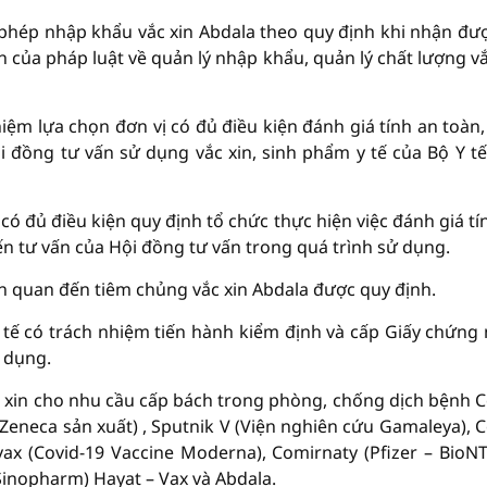
phép nhập khẩu vắc xin Abdala theo quy định khi nhận đư
 của pháp luật về quản lý nhập khẩu, quản lý chất lượng vắ
ệm lựa chọn đơn vị có đủ điều kiện đánh giá tính an toàn,
ội đồng tư vấn sử dụng vắc xin, sinh phẩm y tế của Bộ Y tế
có đủ điều kiện quy định tổ chức thực hiện việc đánh giá tí
iến tư vấn của Hội đồng tư vấn trong quá trình sử dụng.
ên quan đến tiêm chủng vắc xin Abdala được quy định.
 tế có trách nhiệm tiến hành kiểm định và cấp Giấy chứng
ử dụng.
c xin cho nhu cầu cấp bách trong phòng, chống dịch bệnh C
aZeneca sản xuất) , Sputnik V (Viện nghiên cứu Gamaleya), C
ax (Covid-19 Vaccine Moderna), Comirnaty (Pfizer – BioNT
Sinopharm) Hayat – Vax và Abdala.