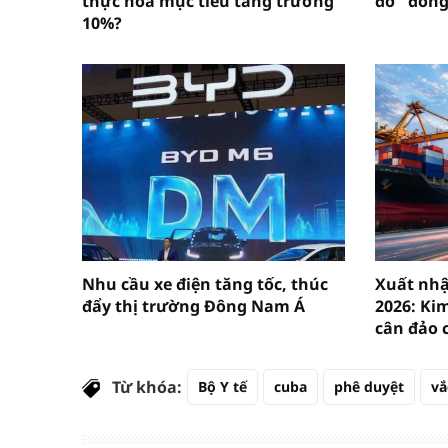
thực hóa mục tiêu tăng trưởng
đỡ" đồng
10%?
Nhu cầu xe điện tăng tốc, thúc
Xuất nh
đẩy thị trường Đông Nam Á
2026: Ki
cân đảo 
Từ khóa:
Bộ Y tế
cuba
phê duyệt
vắ