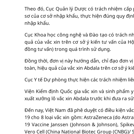
Theo đó, Cục Quản lý Dược có trách nhiệm cấp 
sơ của cơ sở nhập khẩu, thực hiện đúng quy định
nhập khẩu.
Cục Khoa học công nghệ và Đào tạo có trách nhi
quả của vắc xin trên cơ sở ý kiến tư vấn của H
đồng tư vấn) trong quá trình sử dụng.
Đồng thời, đơn vị này hướng dẫn, chỉ đạo đơn vị 
toàn, hiệu quả của vắc xin Abdala trên cơ sở ý k
Cục Y tế Dự phòng thực hiện các trách nhiệm li
Viện Kiểm định Quốc gia vắc xin và sinh phẩm y
xuất xưởng lô vắc xin Abdala trước khi đưa ra s
Đến nay, Việt Nam đã phê duyệt có điều kiện vắ
19 cho 8 loại vắc xin gồm: AstraZeneca (do Astr
19 Vaccine Janssen (Johnson & Johnson), Spikev
Vero Cell (China National Biotec Group (CNBG)/ 