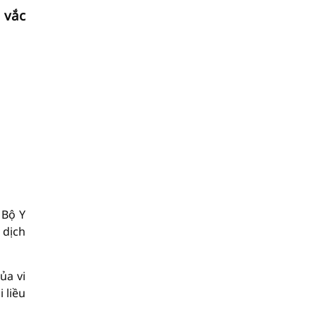
 vắc
 Bộ Y
 dịch
ủa vi
 liều