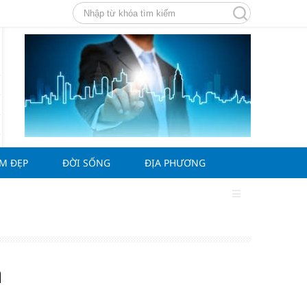
ÀM ĐẸP
ĐỜI SỐNG
ĐỊA PHƯƠNG
a