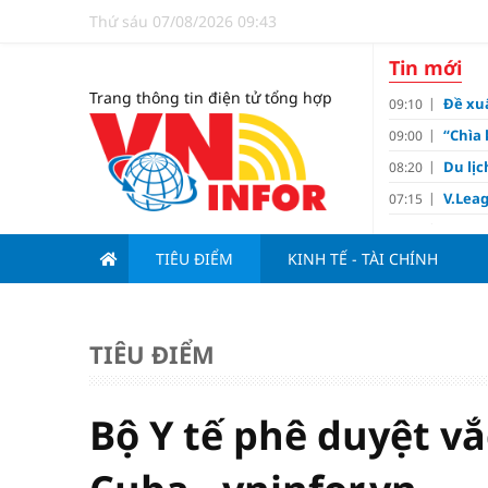
Thứ sáu 07/08/2026 09:43
Tin mới
Trang thông tin điện tử tổng hợp
Đề xuấ
09:10
“Chìa 
09:00
Du lị
08:20
V.Leag
07:15
Hoàn 
07:00
TIÊU ĐIỂM
KINH TẾ - TÀI CHÍNH
Tử vi 
18:05
việc 
HoREA
15:00
dự án
TIÊU ĐIỂM
Hút vố
15:00
Động 
13:15
Bộ Y tế phê duyệt vắ
Nghiê
13:00