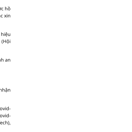
ợc hồ
c xin
 hiệu
 (Hội
nh an
 nhận
ovid-
ovid-
ech),