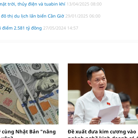
ặt trời, thủy điện và tuabin khí
13/04/2025 08:00
đô thị du lịch lấn biển Cần Giờ
29/01/2025 06:00
ởi điểm 2.581 tỷ đồng
27/05/2024 14:57
ỹ cùng Nhật Bản "nâng
Đề xuất đưa kim cương vào