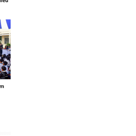
điều
ăm