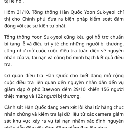
tại lễ hội.
Hôm 31/10, Tổng thống Hàn Quốc Yoon Suk-yeol chỉ
thị cho Chính phủ đưa ra biện pháp kiểm soát đám
đông với các sự kiện tự phát.
Tổng thống Yoon Suk-yeol cũng kêu gọi hỗ trợ chuẩn
bị tang lễ và điều trị y tế cho những người bị thương,
cũng như mở cuộc cuộc điều tra toàn diện về nguyên
nhân của vụ tai nạn và công bố minh bạch kết quả điều
tra.
Cơ quan điều tra Hàn Quốc cho biết đang mở rộng
cuộc điều tra liên quan đến nguyên nhân dẫn đến vụ
giẫm đạp ở phố Itaewon đêm 29/10 khiến 156 người
thiệt mạng và 122 người bị thương.
Cảnh sát Hàn Quốc đang xem xét lời khai từ hàng chục
nhân chứng và kiểm tra lại dữ liệu từ các camera giám
sát khu vực xảy ra vụ tai nạn nhằm xác định nguyên
nhân dẫn đến việc đám đông giẫm đạp lên nhau.