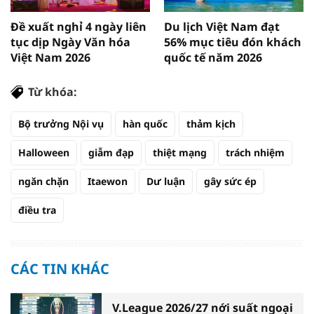
Đề xuất nghỉ 4 ngày liên
Du lịch Việt Nam đạt
tục dịp Ngày Văn hóa
56% mục tiêu đón khách
Việt Nam 2026
quốc tế năm 2026
Từ khóa:
Bộ trưởng Nội vụ
hàn quốc
thảm kịch
Halloween
giẫm đạp
thiệt mạng
trách nhiệm
ngăn chặn
Itaewon
Dư luận
gây sức ép
điều tra
CÁC TIN KHÁC
V.League 2026/27 nới suất ngoại