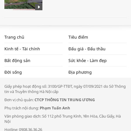
WORLDBANK DỰ BÁO KINH TẾ VIỆT
NAM NĂM 2024 VÀ NĂM 2025 | NHỊP
Trang chủ
Tiêu điểm
ĐẬP THỊ TRƯỜNG #62
Kinh tế - Tài chính
Đấu giá - Đấu thầu
Bất động sản
Sức khỏe - Làm đẹp
Tọa đàm “Xúc tiến thương mại: Khơi
Đời sống
Địa phương
thông đầu ra cho sản phẩm OCOP”
Giấy phép hoạt động số: 3100/GP-TTĐT, ngày 07/09/2021 do Sở Thông
tin và Truyền thông Hà Nội cấp
Đơn vị chủ quản:
CTCP THÔNG TIN TRUNG ƯƠNG
Phụ trách nội dung:
Phạm Tuấn Anh
Bác sĩ tư vấn cách phòng tránh bệnh
Văn phòng giao dịch: Số 112 phố Trung Kính, Yên Hòa, Cầu Giấy, Hà
đường hô hấp trong thời tiết giao mùa
Nội
Hotline: 0908.36.36.26