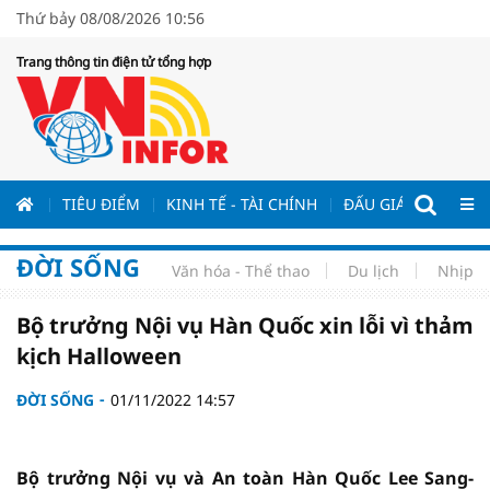
Thứ bảy 08/08/2026 10:56
Trang thông tin điện tử tổng hợp
ƯƠNG
TIÊU ĐIỂM
KINH TẾ - TÀI CHÍNH
ĐẤU GIÁ - ĐẤU THẦ
ĐỜI SỐNG
Văn hóa - Thể thao
Du lịch
Nhịp s
Bộ trưởng Nội vụ Hàn Quốc xin lỗi vì thảm
kịch Halloween
ĐỜI SỐNG
01/11/2022 14:57
Bộ trưởng Nội vụ và An toàn Hàn Quốc Lee Sang-