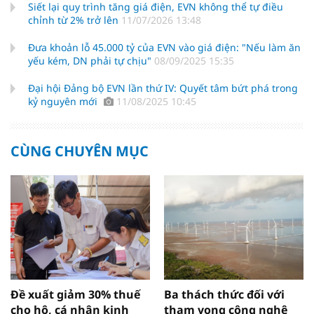
Siết lại quy trình tăng giá điện, EVN không thể tự điều
chỉnh từ 2% trở lên
11/07/2026 13:48
Đưa khoản lỗ 45.000 tỷ của EVN vào giá điện: "Nếu làm ăn
yếu kém, DN phải tự chịu"
08/09/2025 15:35
Đại hội Đảng bộ EVN lần thứ IV: Quyết tâm bứt phá trong
kỷ nguyên mới
11/08/2025 10:45
CÙNG CHUYÊN MỤC
Đề xuất giảm 30% thuế
Ba thách thức đối với
cho hộ, cá nhân kinh
tham vọng công nghệ