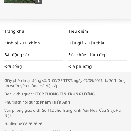
WORLDBANK DỰ BÁO KINH TẾ VIỆT
NAM NĂM 2024 VÀ NĂM 2025 | NHỊP
Trang chủ
Tiêu điểm
ĐẬP THỊ TRƯỜNG #62
Kinh tế - Tài chính
Đấu giá - Đấu thầu
Bất động sản
Sức khỏe - Làm đẹp
Tọa đàm “Xúc tiến thương mại: Khơi
Đời sống
Địa phương
thông đầu ra cho sản phẩm OCOP”
Giấy phép hoạt động số: 3100/GP-TTĐT, ngày 07/09/2021 do Sở Thông
tin và Truyền thông Hà Nội cấp
Đơn vị chủ quản:
CTCP THÔNG TIN TRUNG ƯƠNG
Phụ trách nội dung:
Phạm Tuấn Anh
Bác sĩ tư vấn cách phòng tránh bệnh
Văn phòng giao dịch: Số 112 phố Trung Kính, Yên Hòa, Cầu Giấy, Hà
đường hô hấp trong thời tiết giao mùa
Nội
Hotline: 0908.36.36.26