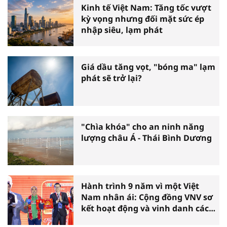
Kinh tế Việt Nam: Tăng tốc vượt
kỳ vọng nhưng đối mặt sức ép
nhập siêu, lạm phát
Giá dầu tăng vọt, "bóng ma" lạm
phát sẽ trở lại?
"Chìa khóa" cho an ninh năng
lượng châu Á - Thái Bình Dương
Hành trình 9 năm vì một Việt
Nam nhân ái: Cộng đồng VNV sơ
kết hoạt động và vinh danh các
tấm gương thiện nguyện tiêu