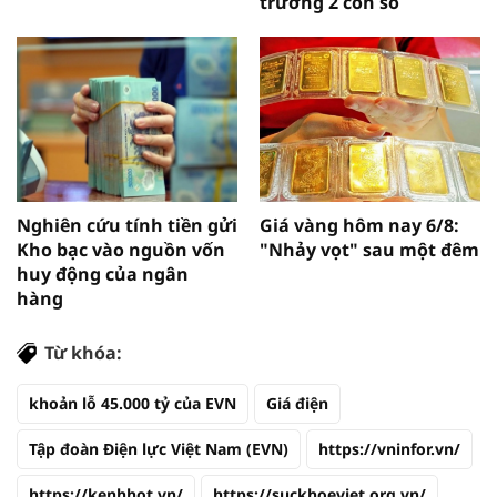
trưởng 2 con số
Nghiên cứu tính tiền gửi
Giá vàng hôm nay 6/8:
Kho bạc vào nguồn vốn
"Nhảy vọt" sau một đêm
huy động của ngân
hàng
Từ khóa:
khoản lỗ 45.000 tỷ của EVN
Giá điện
Tập đoàn Điện lực Việt Nam (EVN)
https://vninfor.vn/
https://kenhhot.vn/
https://suckhoeviet.org.vn/