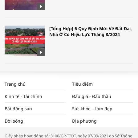
[Tổng Hợp] 6 Quy Định Mới Về Đất Đai,
Nhà Ở Có Hiệu Lực Tháng 8/2024
WORLDBANK DỰ BÁO KINH TẾ VIỆT
NAM NĂM 2024 VÀ NĂM 2025 | NHỊP
Trang chủ
Tiêu điểm
ĐẬP THỊ TRƯỜNG #62
Kinh tế - Tài chính
Đấu giá - Đấu thầu
Bất động sản
Sức khỏe - Làm đẹp
Tọa đàm “Xúc tiến thương mại: Khơi
Đời sống
Địa phương
thông đầu ra cho sản phẩm OCOP”
Giấy phép hoạt động số: 3100/GP-TTĐT, ngày 07/09/2021 do Sở Thông