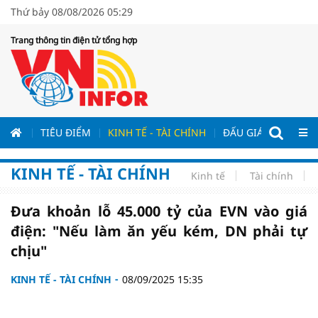
Thứ bảy 08/08/2026 05:29
Trang thông tin điện tử tổng hợp
ƯƠNG
TIÊU ĐIỂM
KINH TẾ - TÀI CHÍNH
ĐẤU GIÁ - ĐẤU THẦ
KINH TẾ - TÀI CHÍNH
Kinh tế
Tài chính
Đưa khoản lỗ 45.000 tỷ của EVN vào giá
điện: "Nếu làm ăn yếu kém, DN phải tự
chịu"
KINH TẾ - TÀI CHÍNH
08/09/2025 15:35