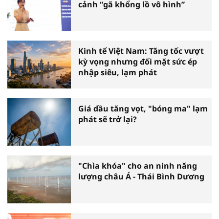
cảnh “gã khổng lồ vô hình”
Kinh tế Việt Nam: Tăng tốc vượt
kỳ vọng nhưng đối mặt sức ép
nhập siêu, lạm phát
Giá dầu tăng vọt, "bóng ma" lạm
phát sẽ trở lại?
"Chìa khóa" cho an ninh năng
lượng châu Á - Thái Bình Dương