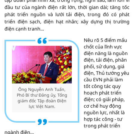
tập đoàn phải nhìn xa, trông rộng, nghĩ sâu, làm lớn vì
đầu tư của ngành điện rất lớn, thời gian dài; tăng tốc
phát triển nguồn và lưới tải điện, trong đó có phát
triển điện sạch, điện hạt nhân; xây dựng thị trường
điện cạnh tranh...
Nêu rõ 5 điểm mấu
chốt của lĩnh vực
điện năng là nguồn
điện, tải điện, phân
phối, sử dụng, giá
điện, Thủ tướng yêu
cầu EVN phải làm
tốt công tác quy
Ông Nguyễn Anh Tuấn,
hoạch phát triển
Phó Bí thư Đảng ủy, Tổng
điện; có giải pháp,
giám đốc Tập đoàn Điện
cơ chế huy động
lực Việt Nam.
nguồn lực, nhất là
hợp tác công - tư
trong phát triển
ngành điện…