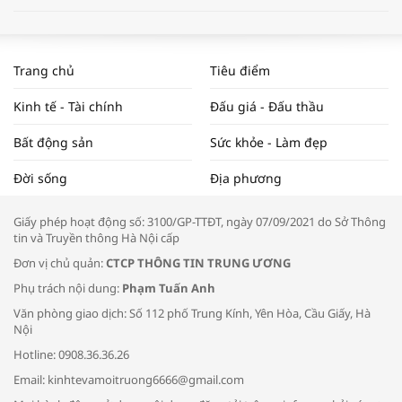
WORLDBANK DỰ BÁO KINH TẾ VIỆT
NAM NĂM 2024 VÀ NĂM 2025 | NHỊP
Trang chủ
Tiêu điểm
ĐẬP THỊ TRƯỜNG #62
Kinh tế - Tài chính
Đấu giá - Đấu thầu
Bất động sản
Sức khỏe - Làm đẹp
Tọa đàm “Xúc tiến thương mại: Khơi
Đời sống
Địa phương
thông đầu ra cho sản phẩm OCOP”
Giấy phép hoạt động số: 3100/GP-TTĐT, ngày 07/09/2021 do Sở Thông
tin và Truyền thông Hà Nội cấp
Đơn vị chủ quản:
CTCP THÔNG TIN TRUNG ƯƠNG
Phụ trách nội dung:
Phạm Tuấn Anh
Bác sĩ tư vấn cách phòng tránh bệnh
Văn phòng giao dịch: Số 112 phố Trung Kính, Yên Hòa, Cầu Giấy, Hà
đường hô hấp trong thời tiết giao mùa
Nội
Hotline: 0908.36.36.26
Email: kinhtevamoitruong6666@gmail.com