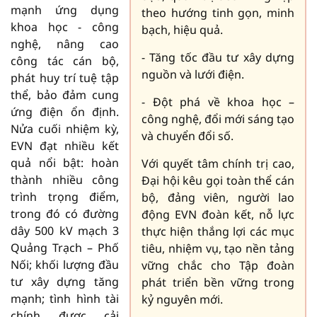
mạnh ứng dụng
theo hướng tinh gọn, minh
khoa học - công
bạch, hiệu quả.
nghệ, nâng cao
- Tăng tốc đầu tư xây dựng
công tác cán bộ,
nguồn và lưới điện.
phát huy trí tuệ tập
thể, bảo đảm cung
- Đột phá về khoa học –
ứng điện ổn định.
công nghệ, đổi mới sáng tạo
Nửa cuối nhiệm kỳ,
và chuyển đổi số.
EVN đạt nhiều kết
quả nổi bật: hoàn
Với quyết tâm chính trị cao,
thành nhiều công
Đại hội kêu gọi toàn thể cán
trình trọng điểm,
bộ, đảng viên, người lao
trong đó có đường
động EVN đoàn kết, nỗ lực
dây 500 kV mạch 3
thực hiện thắng lợi các mục
Quảng Trạch – Phố
tiêu, nhiệm vụ, tạo nền tảng
Nối; khối lượng đầu
vững chắc cho Tập đoàn
tư xây dựng tăng
phát triển bền vững trong
mạnh; tình hình tài
kỷ nguyên mới.
chính được cải