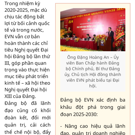
Trong nhiệm kỳ
2020-2025, mặc dù
chịu tác động bất
lợi từ bối cảnh quốc
tế và trong nước,
EVN vẫn cơ bản
hoàn thành các chỉ
tiêu Nghị quyết Đại
hội Đảng bộ lần thứ
Ông Đặng Hoàng An – Ủy
III, góp phần quan
viên Ban Chấp hành Đảng
bộ Chính phủ, Bí thư Đảng
trọng vào thực hiện
ủy, Chủ tịch Hội đồng thành
mục tiêu phát triển
viên EVN phát biểu tại Đại
kinh tế – xã hội theo
hội.
Nghị quyết Đại hội
XIII của Đảng.
Đảng bộ EVN xác định ba
Đảng bộ đã lãnh
khâu đột phá trong giai
đạo củng cố khối
đoạn 2025-2030:
đoàn kết, đổi mới
quản trị, cải cách
- Nâng cao hiệu quả lãnh
thể chế nội bộ, đẩy
đạo, quản trị doanh nghiệp