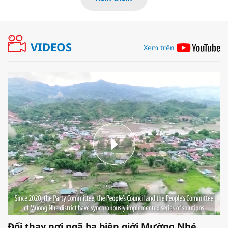
VIDEOS
Xem trên
Đổi thay nơi ngã ba biên giới Mường Nhé