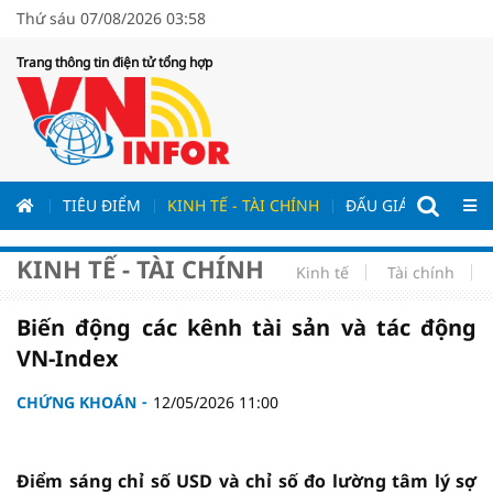
Thứ sáu 07/08/2026 03:58
Trang thông tin điện tử tổng hợp
ƯƠNG
TIÊU ĐIỂM
KINH TẾ - TÀI CHÍNH
ĐẤU GIÁ - ĐẤU THẦ
KINH TẾ - TÀI CHÍNH
Kinh tế
Tài chính
Biến động các kênh tài sản và tác động
VN-Index
CHỨNG KHOÁN
12/05/2026 11:00
Điểm sáng chỉ số USD và chỉ số đo lường tâm lý sợ