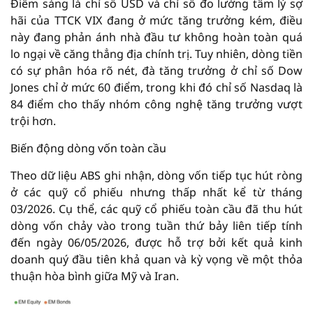
Điểm sáng là chỉ số USD và chỉ số đo lường tâm lý sợ
hãi của TTCK VIX đang ở mức tăng trưởng kém, điều
này đang phản ánh nhà đầu tư không hoàn toàn quá
lo ngại về căng thẳng địa chính trị. Tuy nhiên, dòng tiền
có sự phân hóa rõ nét, đà tăng trưởng ở chỉ số Dow
Jones chỉ ở mức 60 điểm, trong khi đó chỉ số Nasdaq là
84 điểm cho thấy nhóm công nghệ tăng trưởng vượt
trội hơn.
Biến động dòng vốn toàn cầu
Theo dữ liệu ABS ghi nhận, dòng vốn tiếp tục hút ròng
ở các quỹ cổ phiếu nhưng thấp nhất kể từ tháng
03/2026. Cụ thể, các quỹ cổ phiếu toàn cầu đã thu hút
dòng vốn chảy vào trong tuần thứ bảy liên tiếp tính
đến ngày 06/05/2026, được hỗ trợ bởi kết quả kinh
doanh quý đầu tiên khả quan và kỳ vọng về một thỏa
thuận hòa bình giữa Mỹ và Iran.