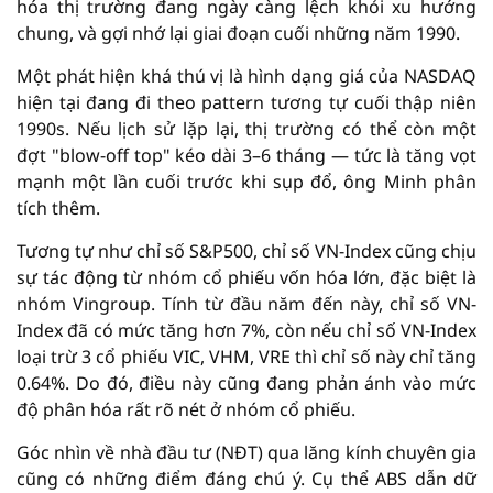
hóa thị trường đang ngày càng lệch khỏi xu hướng
chung, và gợi nhớ lại giai đoạn cuối những năm 1990.
Một phát hiện khá thú vị là hình dạng giá của NASDAQ
hiện tại đang đi theo pattern tương tự cuối thập niên
1990s. Nếu lịch sử lặp lại, thị trường có thể còn một
đợt "blow-off top" kéo dài 3–6 tháng — tức là tăng vọt
mạnh một lần cuối trước khi sụp đổ, ông Minh phân
tích thêm.
Tương tự như chỉ số S&P500, chỉ số VN-Index cũng chịu
sự tác động từ nhóm cổ phiếu vốn hóa lớn, đặc biệt là
nhóm Vingroup. Tính từ đầu năm đến này, chỉ số VN-
Index đã có mức tăng hơn 7%, còn nếu chỉ số VN-Index
loại trừ 3 cổ phiếu VIC, VHM, VRE thì chỉ số này chỉ tăng
0.64%. Do đó, điều này cũng đang phản ánh vào mức
độ phân hóa rất rõ nét ở nhóm cổ phiếu.
Góc nhìn về nhà đầu tư (NĐT) qua lăng kính chuyên gia
cũng có những điểm đáng chú ý. Cụ thể ABS dẫn dữ