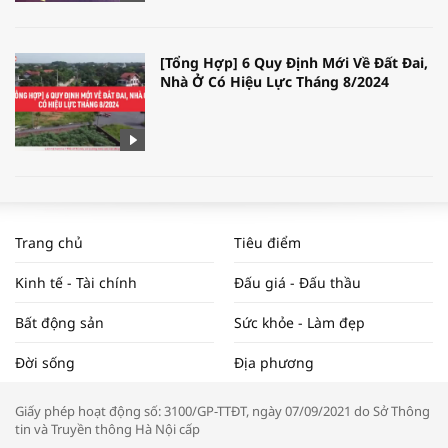
[Tổng Hợp] 6 Quy Định Mới Về Đất Đai,
Nhà Ở Có Hiệu Lực Tháng 8/2024
WORLDBANK DỰ BÁO KINH TẾ VIỆT
NAM NĂM 2024 VÀ NĂM 2025 | NHỊP
Trang chủ
Tiêu điểm
ĐẬP THỊ TRƯỜNG #62
Kinh tế - Tài chính
Đấu giá - Đấu thầu
Bất động sản
Sức khỏe - Làm đẹp
Tọa đàm “Xúc tiến thương mại: Khơi
Đời sống
Địa phương
thông đầu ra cho sản phẩm OCOP”
Giấy phép hoạt động số: 3100/GP-TTĐT, ngày 07/09/2021 do Sở Thông
tin và Truyền thông Hà Nội cấp