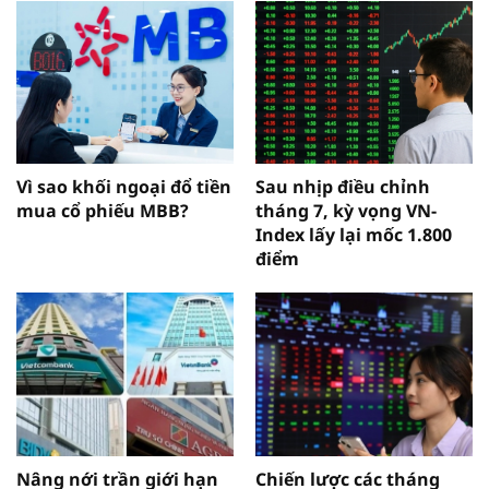
Vì sao khối ngoại đổ tiền
Sau nhịp điều chỉnh
mua cổ phiếu MBB?
tháng 7, kỳ vọng VN-
Index lấy lại mốc 1.800
điểm
Nâng nới trần giới hạn
Chiến lược các tháng