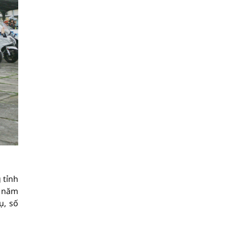
 tỉnh
T năm
ụ, số