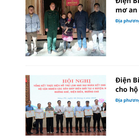
Điện B
mơ an
Địa phươn
Điện B
cho hộ
Địa phươn