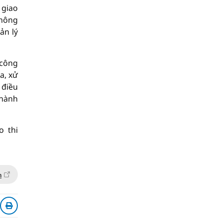
 giao
thông
ản lý
 công
a, xử
 điều
 hành
o thi
n