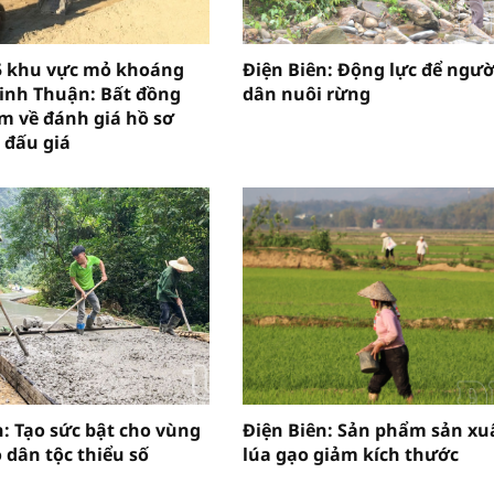
5 khu vực mỏ khoáng
Điện Biên: Động lực để ngườ
Ninh Thuận: Bất đồng
dân nuôi rừng
m về đánh giá hồ sơ
 đấu giá
n: Tạo sức bật cho vùng
Điện Biên: Sản phẩm sản xu
 dân tộc thiểu số
lúa gạo giảm kích thước