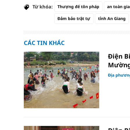
Từ khóa:
Thượng đế tôn pháp
an toàn gi
Đảm bảo trật tự
tỉnh An Giang
CÁC TIN KHÁC
Điện B
Mường
Địa phươn