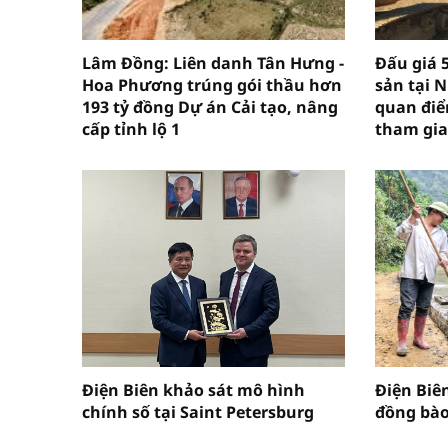
Lâm Đồng: Liên danh Tân Hưng -
Đấu giá 
Hoa Phương trúng gói thầu hơn
sản tại 
193 tỷ đồng Dự án Cải tạo, nâng
quan điể
cấp tỉnh lộ 1
tham gia
Điện Biên khảo sát mô hình
Điện Biê
chính số tại Saint Petersburg
đồng bào