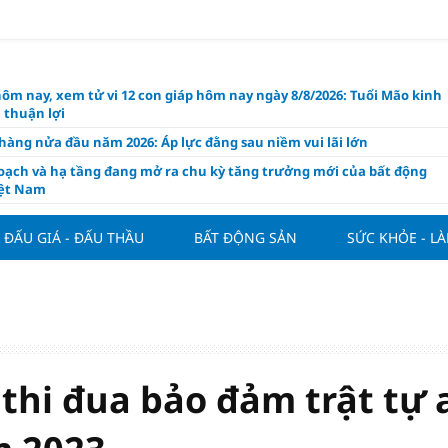
hôm nay, xem tử vi 12 con giáp hôm nay ngày 8/8/2026: Tuổi Mão kinh
 thuận lợi
àng nửa đầu năm 2026: Áp lực đằng sau niềm vui lãi lớn
oạch và hạ tầng đang mở ra chu kỳ tăng trưởng mới của bất động
iệt Nam
ất giảm 30% thuế cho hộ, cá nhân kinh doanh, doanh nghiệp thu
0 tỷ đồng
ĐẤU GIÁ - ĐẤU THẦU
BẤT ĐỘNG SẢN
SỨC KHỎE - L
ng hôm nay 7/8: Thị trường lặng sóng
y mua nhà tăng cao, thị trường đối mặt sức ép thanh khoản
người trẻ quốc tế xem Phú Quốc là “thiên đường lập nghiệp”
g vụ Rodri mở đường cho Man Utd sở hữu tiền vệ báu vật của
lona
thi đua bảo đảm trật tự 
ách thức đối với tham vọng công nghệ của Đông Nam Á
òng đấu giá 57 lô đất tại phường Kiến An, với giá khởi điểm từ 18
 đồng/m2