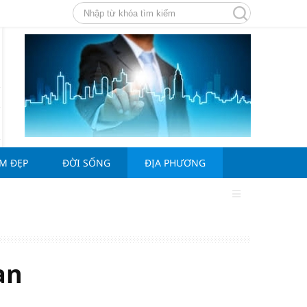
ÀM ĐẸP
ĐỜI SỐNG
ĐỊA PHƯƠNG
an