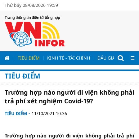
Thứ bảy 08/08/2026 19:59
Trang thông tin điện tử tổng hợp
ƯƠNG
TIÊU ĐIỂM
KINH TẾ - TÀI CHÍNH
ĐẤU GIÁ - ĐẤU THẦ
TIÊU ĐIỂM
Trường hợp nào người đi viện không phải
trả phí xét nghiệm Covid-19?
TIÊU ĐIỂM
11/10/2021 10:36
Trường hợp nào người đi viện không phải trả phí