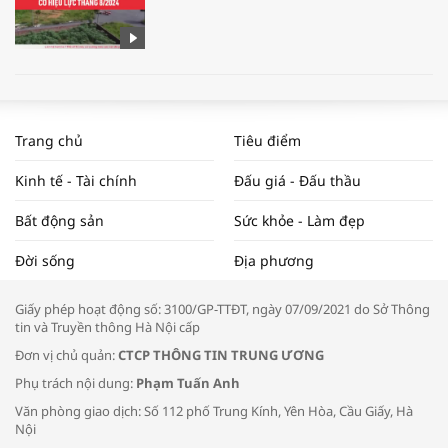
WORLDBANK DỰ BÁO KINH TẾ VIỆT
NAM NĂM 2024 VÀ NĂM 2025 | NHỊP
Trang chủ
Tiêu điểm
ĐẬP THỊ TRƯỜNG #62
Kinh tế - Tài chính
Đấu giá - Đấu thầu
Bất động sản
Sức khỏe - Làm đẹp
Tọa đàm “Xúc tiến thương mại: Khơi
Đời sống
Địa phương
thông đầu ra cho sản phẩm OCOP”
Giấy phép hoạt động số: 3100/GP-TTĐT, ngày 07/09/2021 do Sở Thông
tin và Truyền thông Hà Nội cấp
Đơn vị chủ quản:
CTCP THÔNG TIN TRUNG ƯƠNG
Phụ trách nội dung:
Phạm Tuấn Anh
Bác sĩ tư vấn cách phòng tránh bệnh
Văn phòng giao dịch: Số 112 phố Trung Kính, Yên Hòa, Cầu Giấy, Hà
đường hô hấp trong thời tiết giao mùa
Nội