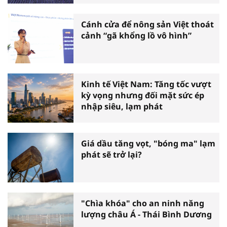
Cánh cửa để nông sản Việt thoát
cảnh “gã khổng lồ vô hình”
Kinh tế Việt Nam: Tăng tốc vượt
kỳ vọng nhưng đối mặt sức ép
nhập siêu, lạm phát
Giá dầu tăng vọt, "bóng ma" lạm
phát sẽ trở lại?
"Chìa khóa" cho an ninh năng
lượng châu Á - Thái Bình Dương