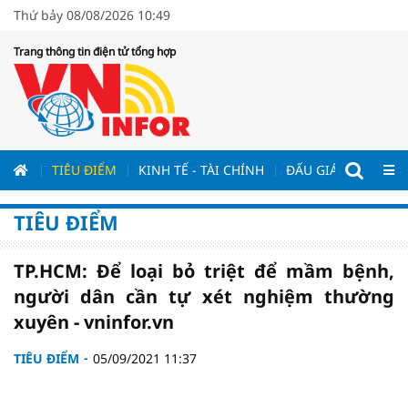
Thứ bảy 08/08/2026 10:49
Trang thông tin điện tử tổng hợp
ƯƠNG
TIÊU ĐIỂM
KINH TẾ - TÀI CHÍNH
ĐẤU GIÁ - ĐẤU THẦ
TIÊU ĐIỂM
TP.HCM: Để loại bỏ triệt để mầm bệnh,
người dân cần tự xét nghiệm thường
xuyên - vninfor.vn
TIÊU ĐIỂM
05/09/2021 11:37