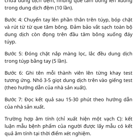
chứa dung dịch đệm, nhúng que tăm bông lên xuống
trong dung dịch đệm (10 lần).
Bước 4: Chuyển tay lên phần thân trên túyp, bóp chặt
và rút từ từ que tăm bông. Đảm bảo vắt sạch toàn bộ
dung dịch còn đọng trên đầu tăm bông xuống đáy
túyp.
Bước 5: Đóng chặt nắp màng lọc, lắc đều dung dịch
trong túyp bằng tay (5 lần).
Bước 6: Ghi tên mỗi thành viên lên từng khay test
tương ứng. Nhỏ 3-5 giọt dung dịch trên vào giếng test
(theo hướng dẫn của nhà sản xuất).
Bước 7: Đọc kết quả sau 15-30 phút theo hướng dẫn
của nhà sản xuất.
Trường hợp âm tính (chỉ xuất hiện một vạch C): kết
luận mẫu bệnh phẩm của người được lấy mẫu có kết
quả âm tính tại thời điểm xét nghiệm.