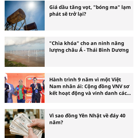
Giá dầu tăng vọt, "bóng ma" lạm
phát sẽ trở lại?
"Chìa khóa" cho an ninh năng
lượng châu Á - Thái Bình Dương
Hành trình 9 năm vì một Việt
Nam nhân ái: Cộng đồng VNV sơ
kết hoạt động và vinh danh các
tấm gương thiện nguyện tiêu
biểu toàn quốc
Vì sao đồng Yên Nhật về đáy 40
năm?