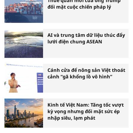
Thuế quan mới của ông Trump
đối mặt cuộc chiến pháp lý
AI và trung tâm dữ liệu thúc đẩy
lưới điện chung ASEAN
Cánh cửa để nông sản Việt thoát
cảnh “gã khổng lồ vô hình”
Kinh tế Việt Nam: Tăng tốc vượt
kỳ vọng nhưng đối mặt sức ép
nhập siêu, lạm phát