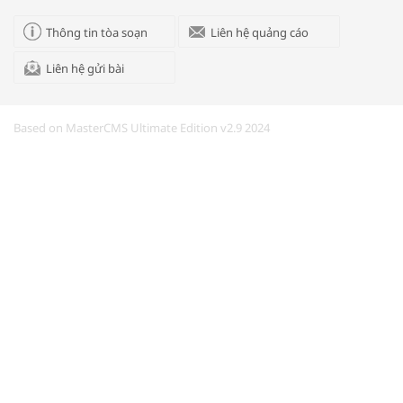
Thông tin tòa soạn
Liên hệ quảng cáo
Liên hệ gửi bài
Kon Tum giải cứu nạn nhân bị lừa bán
sang Campuchia
Based on MasterCMS Ultimate Edition v2.9 2024