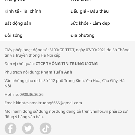
ĐẬP THỊ TRƯỜNG #62
Kinh tế - Tài chính
Đấu giá - Đấu thầu
Bất động sản
Sức khỏe - Làm đẹp
Tọa đàm “Xúc tiến thương mại: Khơi
Đời sống
Địa phương
thông đầu ra cho sản phẩm OCOP”
Giấy phép hoạt động số: 3100/GP-TTĐT, ngày 07/09/2021 do Sở Thông
tin và Truyền thông Hà Nội cấp
Đơn vị chủ quản:
CTCP THÔNG TIN TRUNG ƯƠNG
Phụ trách nội dung:
Phạm Tuấn Anh
Bác sĩ tư vấn cách phòng tránh bệnh
Văn phòng giao dịch: Số 112 phố Trung Kính, Yên Hòa, Cầu Giấy, Hà
đường hô hấp trong thời tiết giao mùa
Nội
Hotline: 0908.36.36.26
Email: kinhtevamoitruong6666@gmail.com
Mọi hành động sử dụng nội dung đăng tải trên vninfor.vn phải có sự
đồng ý bằng văn bản.
Trao yêu thương cho em