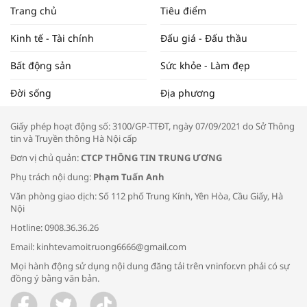
NAM NĂM 2024 VÀ NĂM 2025 | NHỊP
Trang chủ
Tiêu điểm
ĐẬP THỊ TRƯỜNG #62
Kinh tế - Tài chính
Đấu giá - Đấu thầu
Bất động sản
Sức khỏe - Làm đẹp
Tọa đàm “Xúc tiến thương mại: Khơi
Đời sống
Địa phương
thông đầu ra cho sản phẩm OCOP”
Giấy phép hoạt động số: 3100/GP-TTĐT, ngày 07/09/2021 do Sở Thông
tin và Truyền thông Hà Nội cấp
Đơn vị chủ quản:
CTCP THÔNG TIN TRUNG ƯƠNG
Phụ trách nội dung:
Phạm Tuấn Anh
Bác sĩ tư vấn cách phòng tránh bệnh
Văn phòng giao dịch: Số 112 phố Trung Kính, Yên Hòa, Cầu Giấy, Hà
đường hô hấp trong thời tiết giao mùa
Nội
Hotline: 0908.36.36.26
Email: kinhtevamoitruong6666@gmail.com
Mọi hành động sử dụng nội dung đăng tải trên vninfor.vn phải có sự
đồng ý bằng văn bản.
Trao yêu thương cho em