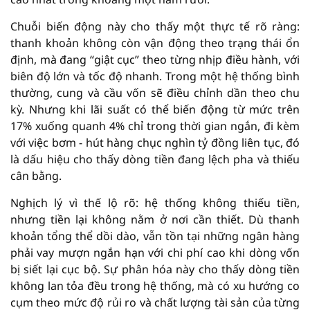
Chuỗi biến động này cho thấy một thực tế rõ ràng:
thanh khoản không còn vận động theo trạng thái ổn
định, mà đang “giật cục” theo từng nhịp điều hành, với
biên độ lớn và tốc độ nhanh. Trong một hệ thống bình
thường, cung và cầu vốn sẽ điều chỉnh dần theo chu
kỳ. Nhưng khi lãi suất có thể biến động từ mức trên
17% xuống quanh 4% chỉ trong thời gian ngắn, đi kèm
với việc bơm - hút hàng chục nghìn tỷ đồng liên tục, đó
là dấu hiệu cho thấy dòng tiền đang lệch pha và thiếu
cân bằng.
Nghịch lý vì thế lộ rõ: hệ thống không thiếu tiền,
nhưng tiền lại không nằm ở nơi cần thiết. Dù thanh
khoản tổng thể dồi dào, vẫn tồn tại những ngân hàng
phải vay mượn ngắn hạn với chi phí cao khi dòng vốn
bị siết lại cục bộ. Sự phân hóa này cho thấy dòng tiền
không lan tỏa đều trong hệ thống, mà có xu hướng co
cụm theo mức độ rủi ro và chất lượng tài sản của từng