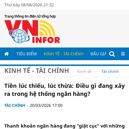
Thứ bảy 08/08/2026 21:32
Trang thông tin điện tử tổng hợp
ƯƠNG
TIÊU ĐIỂM
KINH TẾ - TÀI CHÍNH
ĐẤU GIÁ - ĐẤU THẦ
KINH TẾ - TÀI CHÍNH
Kinh tế
Tài chính
Tiền lúc thiếu, lúc thừa: Điều gì đang xảy
ra trong hệ thống ngân hàng?
TÀI CHÍNH
20/03/2026 17:00
Thanh khoản ngân hàng đang “giật cục” với những