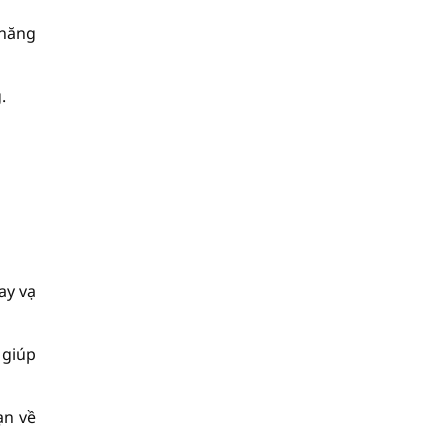
thăng
.
ay vạ
 giúp
ạn về