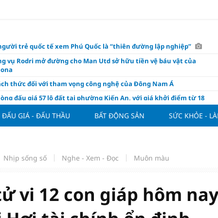
người trẻ quốc tế xem Phú Quốc là “thiên đường lập nghiệp”
g vụ Rodri mở đường cho Man Utd sở hữu tiền vệ báu vật của
lona
ách thức đối với tham vọng công nghệ của Đông Nam Á
òng đấu giá 57 lô đất tại phường Kiến An, với giá khởi điểm từ 18
 đồng/m2
ĐẤU GIÁ - ĐẤU THẦU
BẤT ĐỘNG SẢN
SỨC KHỎE - L
t nghỉ 4 ngày liên tục dịp Ngày Văn hóa Việt Nam 2026
khóa” triển khai ESG thực chất
ch Việt Nam đạt 56% mục tiêu đón khách quốc tế năm 2026
Nhịp sống số
Nghe - Xem - Đọc
Muôn màu
ue 2026/27 nới suất ngoại binh
thiện quy định người nước ngoài sở hữu nhà ở
tử vi 12 con giáp hôm na
hôm nay, xem tử vi 12 con giáp hôm nay ngày 7/8/2026: Tuổi Thân làm
chăm chỉ