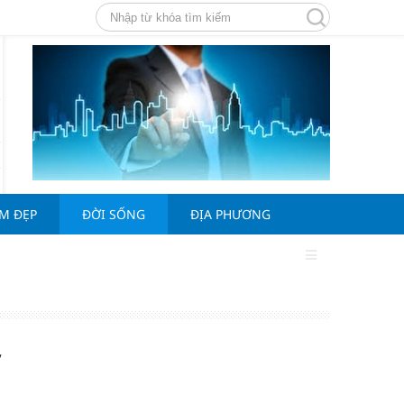
ÀM ĐẸP
ĐỜI SỐNG
ĐỊA PHƯƠNG
y