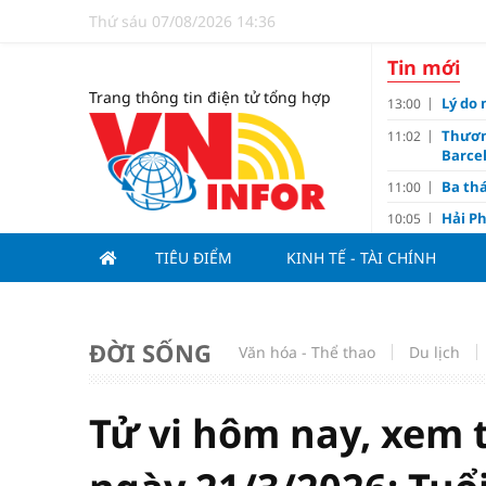
Thứ sáu 07/08/2026 14:36
Tin mới
Trang thông tin điện tử tổng hợp
Lý do 
13:00
Thươn
11:02
Barce
Ba th
11:00
Hải Ph
10:05
triệu
TIÊU ĐIỂM
KINH TẾ - TÀI CHÍNH
Đề xuấ
09:10
“Chìa 
09:00
Du lị
08:20
ĐỜI SỐNG
Văn hóa - Thể thao
Du lịch
V.Leag
07:15
Hoàn 
07:00
Tử vi hôm nay, xem 
Tử vi 
18:05
việc 