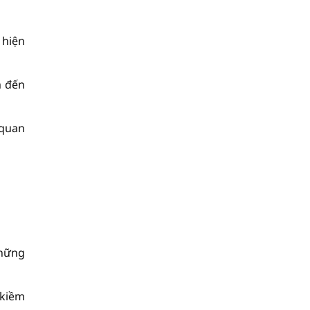
 hiện
m đến
 quan
những
 kiềm