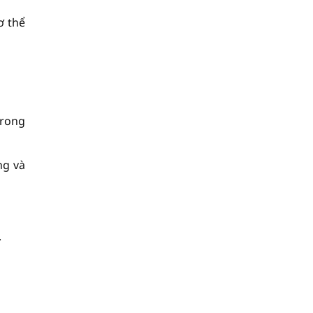
ơ thể
trong
ng và
.