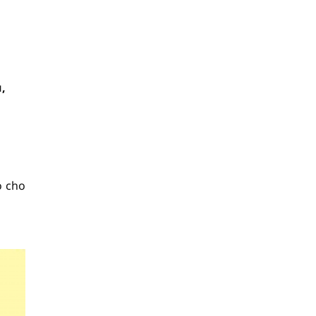
u,
o cho