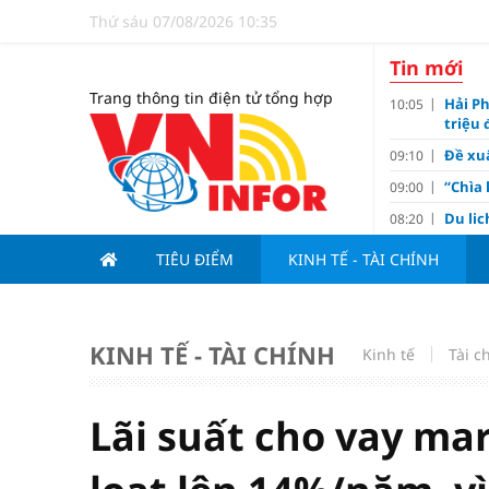
Thứ sáu 07/08/2026 10:35
Tin mới
Trang thông tin điện tử tổng hợp
Hải Ph
10:05
triệu
Đề xuấ
09:10
“Chìa 
09:00
Du lị
08:20
V.Leag
07:15
TIÊU ĐIỂM
KINH TẾ - TÀI CHÍNH
Hoàn 
07:00
Tử vi 
18:05
việc 
KINH TẾ - TÀI CHÍNH
Kinh tế
Tài c
HoREA
15:00
dự án
Hút vố
15:00
Lãi suất cho vay m
Động 
13:15