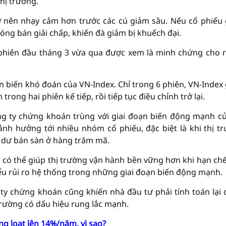
hị trường.
ở nên nhạy cảm hơn trước các cú giảm sâu. Nếu cổ phiếu
sóng bán giải chấp, khiến đà giảm bị khuếch đại.
 phiên đầu tháng 3 vừa qua được xem là minh chứng cho r
n biến khó đoán của VN-Index. Chỉ trong 6 phiên, VN-Index
ong hai phiên kế tiếp, rồi tiếp tục điều chỉnh trở lại.
ông ty chứng khoán trùng với giai đoạn biến động mạnh củ
ảnh hưởng tới nhiều nhóm cổ phiếu, đặc biệt là khi thị t
i dư bán sàn ở hàng trăm mã.
g có thể giúp thị trường vận hành bền vững hơn khi hạn chế
ểu rủi ro hệ thống trong những giai đoạn biến động mạnh.
g ty chứng khoán cũng khiến nhà đầu tư phải tính toán lại 
 trường có dấu hiệu rung lắc mạnh.
g loạt lên 14%/năm, vì sao?