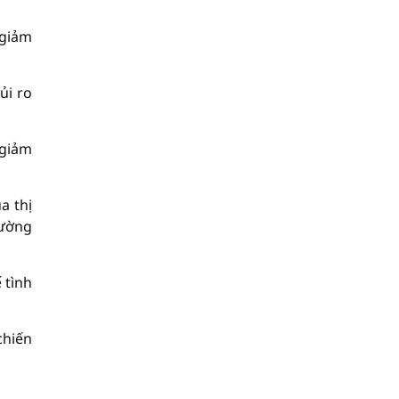
 giảm
ủi ro
 giảm
a thị
rường
 tình
chiến