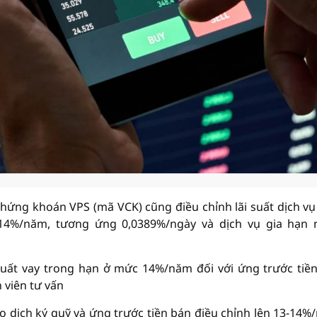
hứng khoán VPS (mã VCK) cũng điều chỉnh lãi suất dịch vụ
 14%/năm, tương ứng 0,0389%/ngày và dịch vụ gia hạn 
uất vay trong hạn ở mức 14%/năm đối với ứng trước tiề
 viên tư vấn
ao dịch ký quỹ và ứng trước tiền bán điều chỉnh lên 13-14%