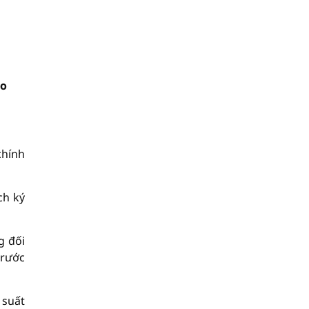
ro
chính
ch ký
g đối
trước
 suất