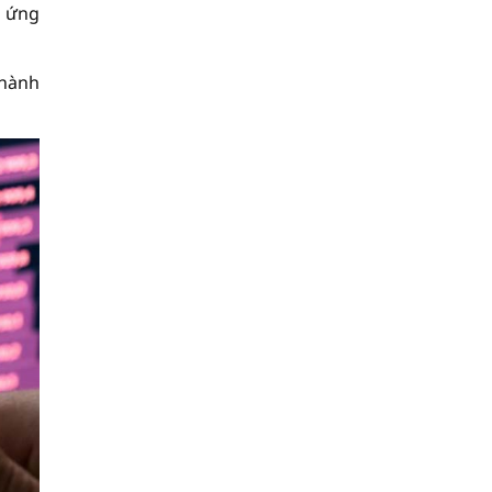
g ứng
 hành