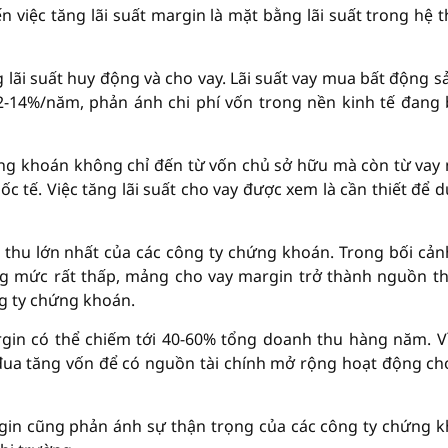
việc tăng lãi suất margin là mặt bằng lãi suất trong hệ 
lãi suất huy động và cho vay. Lãi suất vay mua bất động sả
-14%/năm, phản ánh chi phí vốn trong nền kinh tế đang
ng khoán không chỉ đến từ vốn chủ sở hữu mà còn từ vay
 tế. Việc tăng lãi suất cho vay được xem là cần thiết để du
thu lớn nhất của các công ty chứng khoán. Trong bối cản
ng mức rất thấp, mảng cho vay margin trở thành nguồn t
ng ty chứng khoán.
gin có thể chiếm tới 40-60% tổng doanh thu hàng năm. Vì
đua tăng vốn để có nguồn tài chính mở rộng hoạt động ch
argin cũng phản ánh sự thận trọng của các công ty chứng 