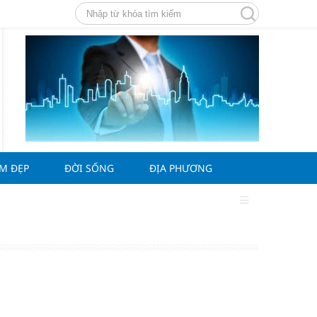
ÀM ĐẸP
ĐỜI SỐNG
ĐỊA PHƯƠNG