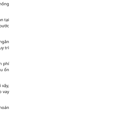
thống
n tại
 bước
 ngân
y trì
h phí
hu ổn
 vậy,
o vay
khoán