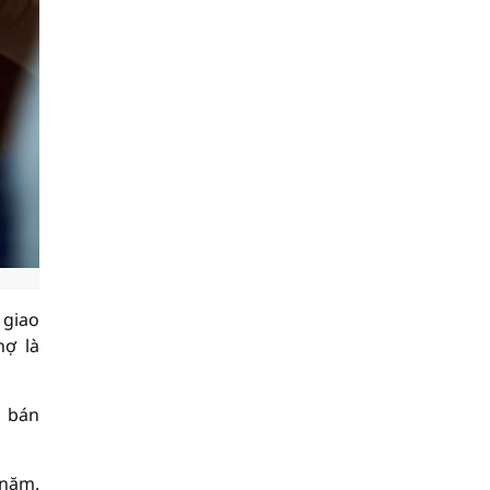
 giao
nợ là
n bán
/năm.