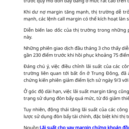
trước quy mô đòn bẩy đang ở mức rất cao trên t
Khi dư nợ margin tăng mạnh, thị trường dễ tr
mạnh, các lệnh call margin có thể kích hoạt làn 
Diễn biến lao dốc của thị trường trong những
này.
Những phiên giao dịch đầu tháng 3 cho thấy diễ
gần 230 điểm trước khi hồi phục khoảng 75 điểm tr
Đáng chú ý, việc điều chỉnh lãi suất của các c
trường liên quan tới bất ổn ở Trung Đông, đã 
chứng kiến phiên giảm điểm lịch sử ngày 9/3 vớ
Ở góc độ dài hạn, việc lãi suất margin tăng cũn
trạng sử dụng đòn bẩy quá mức, từ đó giảm thi
Tuy nhiên, động thái tăng lãi suất của các côn
lược sử dụng đòn bẩy tài chính, đặc biệt khi thị
Nguồn:
Lãi suất cho vay margin chứng khoán đồn