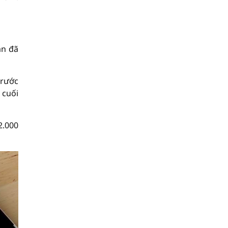
án đã
trước
 cuối
2.000