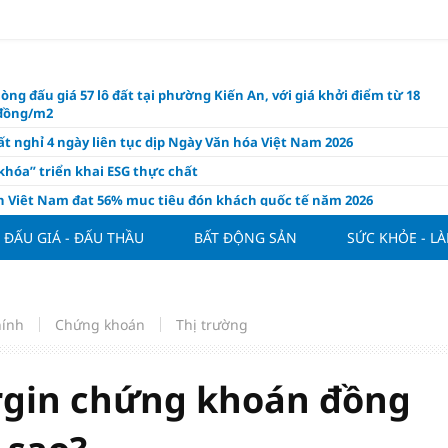
òng đấu giá 57 lô đất tại phường Kiến An, với giá khởi điểm từ 18
 đồng/m2
t nghỉ 4 ngày liên tục dịp Ngày Văn hóa Việt Nam 2026
khóa” triển khai ESG thực chất
ch Việt Nam đạt 56% mục tiêu đón khách quốc tế năm 2026
ue 2026/27 nới suất ngoại binh
ĐẤU GIÁ - ĐẤU THẦU
BẤT ĐỘNG SẢN
SỨC KHỎE - L
thiện quy định người nước ngoài sở hữu nhà ở
hôm nay, xem tử vi 12 con giáp hôm nay ngày 7/8/2026: Tuổi Thân làm
chăm chỉ
hính
Chứng khoán
Thị trường
 đề xuất chỉ áp dụng thời hạn sử dụng chung cư theo niên hạn với
 xây mới
n FDI chất lượng cao cho mục tiêu tăng trưởng 2 con số
argin chứng khoán đồng
lực nào để Việt Nam hiện thực hóa mục tiêu tăng trưởng 10%?