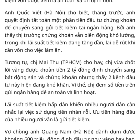
kiệm vốn được xem là an toàn và ổn định hơn.
Anh Quốc Việt (Hà Nội) cho biết, tháng trước, anh
quyết định tất toán một phần tiền đầu tư chứng khoán
để chuyển sang gửi tiết kiệm tại ngân hàng. Bởi anh
thấy thị trường chứng khoán vẫn biến động khó lường,
trong khi lãi suất tiết kiệm đang tăng dần, lại dễ rút khi
cần vốn cho việc làm ăn.
Tương tự, chị Mai Thu (TPHCM) cho hay, chị vừa chốt
lời vàng được khoản tiền 2 tỷ đồng định chuyển sang
bất động sản và chứng khoán nhưng thấy 2 kênh đầu
tư này hiện đang khó khăn. Vì thế, chị đem số tiền trên
gửi ngân hàng để an toàn và linh hoạt.
Lãi suất tiết kiệm hấp dẫn khiến nhiều người dân cân
nhắc lại việc sử dụng tiền nhàn rỗi. Ưu tiên hàng đầu
của nhiều người vẫn là gửi tiết kiệm.
Vợ chồng anh Quang Nam (Hà Nội) dành dụm được
khoảng 600 triệu đồng định đầu tư như vàng hay bạc.