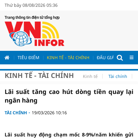
Thứ bảy 08/08/2026 05:36
Trang thông tin điện tử tổng hợp
ƯƠNG
TIÊU ĐIỂM
KINH TẾ - TÀI CHÍNH
ĐẤU GIÁ - ĐẤU THẦ
KINH TẾ - TÀI CHÍNH
Kinh tế
Tài chính
Lãi suất tăng cao hút dòng tiền quay lại
ngân hàng
TÀI CHÍNH
19/03/2026 10:16
Lãi suất huy động chạm mốc 8-9%/năm khiến gửi