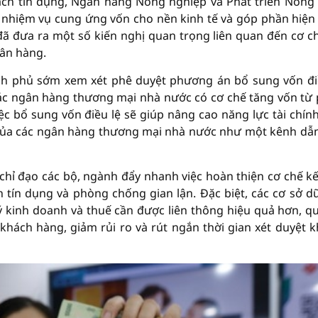
h tín dụng, Ngân hàng Nông nghiệp và Phát triển Nông
t nhiệm vụ cung ứng vốn cho nền kinh tế và góp phần hiện
ã đưa ra một số kiến nghị quan trọng liên quan đến cơ ch
ân hàng.
ính phủ sớm xem xét phê duyệt phương án bổ sung vốn đi
các ngân hàng thương mại nhà nước có cơ chế tăng vốn từ
ệc bổ sung vốn điều lệ sẽ giúp nâng cao năng lực tài chín
ò của các ngân hàng thương mại nhà nước như một kênh dẫ
hỉ đạo các bộ, ngành đẩy nhanh việc hoàn thiện cơ chế kế
 tín dụng và phòng chống gian lận. Đặc biệt, các cơ sở dữ
ý kinh doanh và thuế cần được liên thông hiệu quả hơn, q
hách hàng, giảm rủi ro và rút ngắn thời gian xét duyệt 