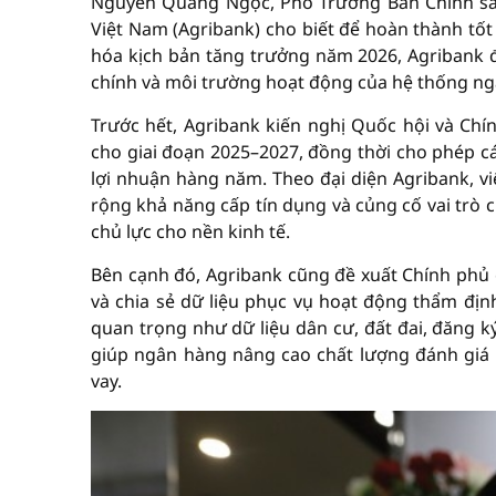
Nguyễn Quang Ngọc, Phó Trưởng Ban Chính sác
Việt Nam (Agribank) cho biết để hoàn thành tố
hóa kịch bản tăng trưởng năm 2026, Agribank đ
chính và môi trường hoạt động của hệ thống ng
Trước hết, Agribank kiến nghị Quốc hội và Ch
cho giai đoạn 2025–2027, đồng thời cho phép 
lợi nhuận hàng năm. Theo đại diện Agribank, vi
rộng khả năng cấp tín dụng và củng cố vai tr
chủ lực cho nền kinh tế.
Bên cạnh đó, Agribank cũng đề xuất Chính phủ c
và chia sẻ dữ liệu phục vụ hoạt động thẩm định
quan trọng như dữ liệu dân cư, đất đai, đăng k
giúp ngân hàng nâng cao chất lượng đánh giá k
vay.