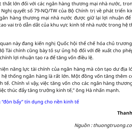
thắt lớn đối với các ngân hàng thương mại nhà nước, tro
. Nghị quyết số 79-NQ/TW của Bộ Chính trị về phát triển ki
gân hàng thương mại nhà nước được giữ lại lợi nhuận để
cao vai trò dẫn dắt của khu vực kinh tế nhà nước trong hệ 
quan này đang kiến nghị Quốc hội thể chế hóa chủ trương
Bộ Tài chính cũng bày tỏ sự ủng hộ đối với đề xuất cho phé
nh lợi nhuận tạo ra để tăng vốn điều lệ.
thiện năng lực tài chính của ngân hàng mà còn tạo dư địa l
 hệ thống ngân hàng là rất lớn. Một đồng vốn tăng thêm c
 tế. Chính vì vậy, việc tăng vốn cho các ngân hàng thươn
việc thúc đẩy tăng trưởng kinh tế,” ông Hà nhấn mạnh.
“đòn bẩy” tín dụng cho nền kinh tế
Thanh
Nguồn : thuongtruong.c