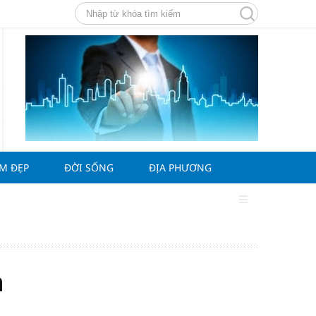
ÀM ĐẸP
ĐỜI SỐNG
ĐỊA PHƯƠNG
n