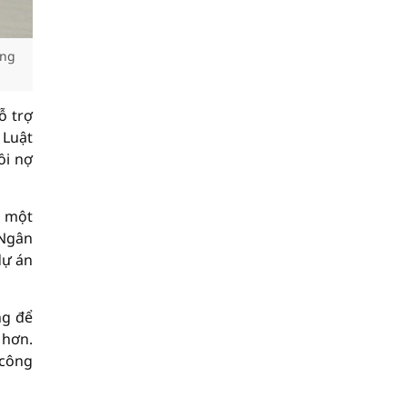
ụng
ỗ trợ
 Luật
ồi nợ
a một
 Ngân
dự án
ng để
 hơn.
 công