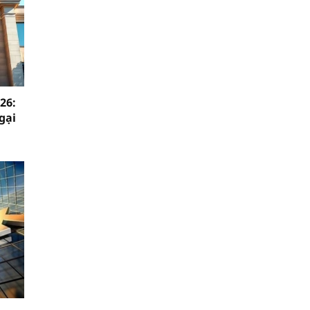
26:
gại