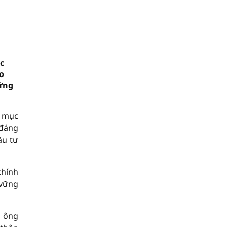
c
o
ứng
t mục
 đáng
ầu tư
chính
 vững
, ông