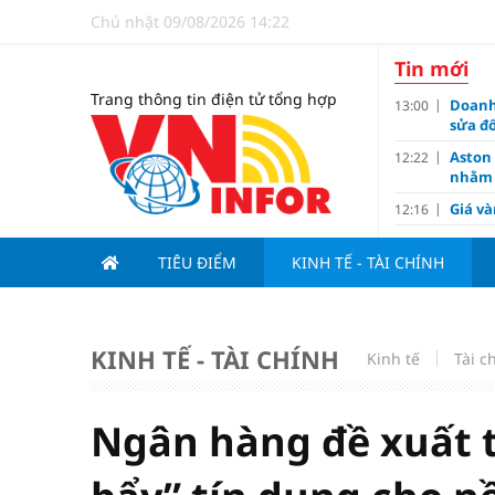
Chủ nhật 09/08/2026 14:22
Tin mới
Trang thông tin điện tử tổng hợp
Doanh
13:00
sửa đổ
Aston
12:22
nhằm 
Giá và
12:16
Họp b
11:59
Nam 2
TIÊU ĐIỂM
KINH TẾ - TÀI CHÍNH
Huế: Đ
11:00
TOD m
11:00
KINH TẾ - TÀI CHÍNH
Kinh tế
5 thực
Tài c
10:11
Big 4
09:10
Thị tr
09:00
Ngân hàng đề xuất 
Chung 
08:10