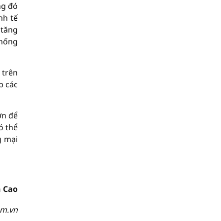
ng đó
nh tế
 tăng
thống
 trên
p các
ớn để
ó thể
g mại
 Cao
om.vn