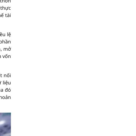
 thôn
 thực
ế tài
ều lệ
 phần
h, mở
n vốn
t nối
 liệu
ua đó
khoản