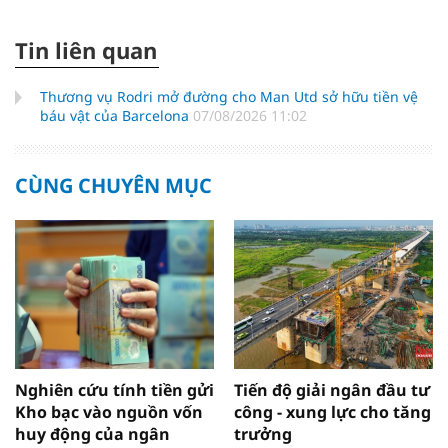
Tin liên quan
Thương vụ Rodri mở đường cho Man Utd sở hữu tiền vệ
báu vật của Barcelona
07/08/2026 11:02
CÙNG CHUYÊN MỤC
Nghiên cứu tính tiền gửi
Tiến độ giải ngân đầu tư
Kho bạc vào nguồn vốn
công - xung lực cho tăng
huy động của ngân
trưởng