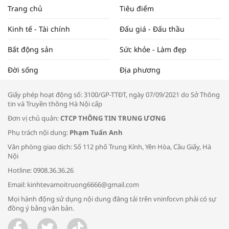
NAM NĂM 2024 VÀ NĂM 2025 | NHỊP
Trang chủ
Tiêu điểm
ĐẬP THỊ TRƯỜNG #62
Kinh tế - Tài chính
Đấu giá - Đấu thầu
Bất động sản
Sức khỏe - Làm đẹp
Tọa đàm “Xúc tiến thương mại: Khơi
Đời sống
Địa phương
thông đầu ra cho sản phẩm OCOP”
Giấy phép hoạt động số: 3100/GP-TTĐT, ngày 07/09/2021 do Sở Thông
tin và Truyền thông Hà Nội cấp
Đơn vị chủ quản:
CTCP THÔNG TIN TRUNG ƯƠNG
Phụ trách nội dung:
Phạm Tuấn Anh
Bác sĩ tư vấn cách phòng tránh bệnh
Văn phòng giao dịch: Số 112 phố Trung Kính, Yên Hòa, Cầu Giấy, Hà
đường hô hấp trong thời tiết giao mùa
Nội
Hotline: 0908.36.36.26
Email: kinhtevamoitruong6666@gmail.com
Mọi hành động sử dụng nội dung đăng tải trên vninfor.vn phải có sự
đồng ý bằng văn bản.
Trao yêu thương cho em