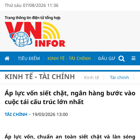
Thứ sáu 07/08/2026 11:36
Trang thông tin điện tử tổng hợp
ƯƠNG
TIÊU ĐIỂM
KINH TẾ - TÀI CHÍNH
ĐẤU GIÁ - ĐẤU THẦ
KINH TẾ - TÀI CHÍNH
Kinh tế
Tài chính
Áp lực vốn siết chặt, ngân hàng bước vào
cuộc tái cấu trúc lớn nhất
TÀI CHÍNH
19/03/2026 13:00
Áp lực vốn, chuẩn an toàn siết chặt và làn sóng