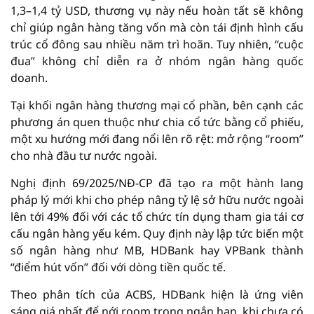
1,3–1,4 tỷ USD, thương vụ này nếu hoàn tất sẽ không
chỉ giúp ngân hàng tăng vốn mà còn tái định hình cấu
trúc cổ đông sau nhiều năm trì hoãn. Tuy nhiên, “cuộc
đua” không chỉ diễn ra ở nhóm ngân hàng quốc
doanh.
Tại khối ngân hàng thương mại cổ phần, bên cạnh các
phương án quen thuộc như chia cổ tức bằng cổ phiếu,
một xu hướng mới đang nổi lên rõ rệt: mở rộng “room”
cho nhà đầu tư nước ngoài.
Nghị định 69/2025/NĐ-CP đã tạo ra một hành lang
pháp lý mới khi cho phép nâng tỷ lệ sở hữu nước ngoài
lên tới 49% đối với các tổ chức tín dụng tham gia tái cơ
cấu ngân hàng yếu kém. Quy định này lập tức biến một
số ngân hàng như MB, HDBank hay VPBank thành
“điểm hút vốn” đối với dòng tiền quốc tế.
Theo phân tích của ACBS, HDBank hiện là ứng viên
sáng giá nhất để nới room trong ngắn hạn, khi chưa có