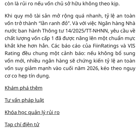
còn là rủi ro nếu vốn chủ sở hữu không theo kịp.
Khi quy mô tài sản mở rộng quá nhanh, tỷ lệ an toàn
vốn trở thành “lằn ranh đỏ”. Và với việc Ngân hàng Nhà
nước ban hành Thông tư 14/2025/TT-NHNN, yêu cầu về
chất lượng vốn cấp 1 đã được nâng lên một chuẩn mực
khắt khe hơn hẳn. Các báo cáo của FiinRatings và VIS
Rating đều chung một cảnh báo: nếu không bổ sung
vốn mới, nhiều ngân hàng sẽ chứng kiến tỷ lệ an toàn
vốn suy giảm mạnh vào cuối năm 2026, kéo theo nguy
cơ co hẹp tín dụng.
Khám phá thêm
Tư vấn pháp luật
Khóa học quản lý rủi ro
Tạp chí điện tử