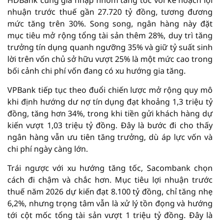
HDBank cũng gia nhập nhóm tăng tốc với kế hoạch lợi
nhuận trước thuế gần 27.720 tỷ đồng, tương đương
mức tăng trên 30%. Song song, ngân hàng này đặt
mục tiêu mở rộng tổng tài sản thêm 28%, duy trì tăng
trưởng tín dụng quanh ngưỡng 35% và giữ tỷ suất sinh
lời trên vốn chủ sở hữu vượt 25% là một mức cao trong
bối cảnh chi phí vốn đang có xu hướng gia tăng.
VPBank tiếp tục theo đuổi chiến lược mở rộng quy mô
khi định hướng dư nợ tín dụng đạt khoảng 1,3 triệu tỷ
đồng, tăng hơn 34%, trong khi tiền gửi khách hàng dự
kiến vượt 1,03 triệu tỷ đồng. Đây là bước đi cho thấy
ngân hàng vẫn ưu tiên tăng trưởng, dù áp lực vốn và
chi phí ngày càng lớn.
Trái ngược với xu hướng tăng tốc, Sacombank chọn
cách đi chậm và chắc hơn. Mục tiêu lợi nhuận trước
thuế năm 2026 dự kiến đạt 8.100 tỷ đồng, chỉ tăng nhẹ
6,2%, nhưng trọng tâm vẫn là xử lý tồn đọng và hướng
tới cột mốc tổng tài sản vượt 1 triệu tỷ đồng. Đây là