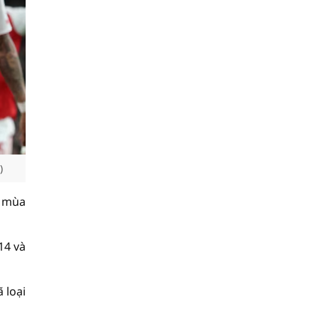
)
i mùa
14 và
 loại