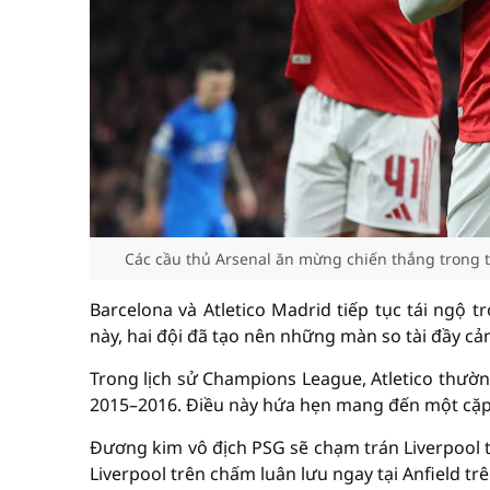
Các cầu thủ Arsenal ăn mừng chiến thắng trong t
Barcelona và Atletico Madrid tiếp tục tái ngộ
này, hai đội đã tạo nên những màn so tài đầy cảm
Trong lịch sử Champions League, Atletico thườn
2015–2016. Điều này hứa hẹn mang đến một cặp đ
Đương kim vô địch PSG sẽ chạm trán Liverpool t
Liverpool trên chấm luân lưu ngay tại Anfield trê