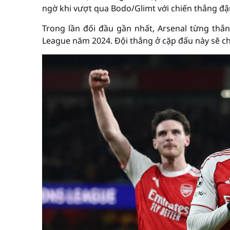
ngờ khi vượt qua Bodo/Glimt với chiến thắng đậm
Trong lần đối đầu gần nhất, Arsenal từng thắ
League năm 2024. Đội thắng ở cặp đấu này sẽ ch