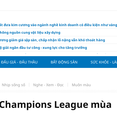
ất đưa kim cương vào ngành nghề kinh doanh có điều kiện như vàn
thông nguồn cung vật liệu xây dựng
ương giảm giá sập sàn, chấp nhận lỗ nặng vẫn khó thoát hàng
ộ giải ngân đầu tư công - xung lực cho tăng trưởng
hôm nay, xem tử vi 12 con giáp hôm nay ngày 6/8/2026: Tuổi Tuất tình
m đẹp
ĐẤU GIÁ - ĐẤU THẦU
BẤT ĐỘNG SẢN
SỨC KHỎE - L
Ca Blouse Trắng 2026": Giai Điệu Từ Tâm Khơi Mầm Hy Vọng Tại Bệnh
Bạch Mai Cơ Sở Ninh Bình
ăng 12,5% năng lực tồn chứa dầu thô tại NMLD Dung Quất
Nhịp sống số
Nghe - Xem - Đọc
Muôn màu
a địa ốc sống bằng gì khi thanh khoản lao dốc?
trưởng tín dụng vượt huy động, áp lực thanh khoản gia tăng
ết Champions League mùa
ầu xe điện tăng tốc, thúc đẩy thị trường Đông Nam Á