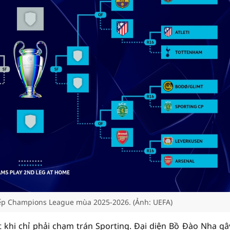
iếp Champions League mùa 2025-2026. (Ảnh: UEFA)
 khi chỉ phải chạm trán Sporting. Đại diện Bồ Đào Nha gâ