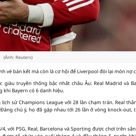
(Ảnh: Reuters)
h vé bán kết mà còn là cơ hội để Liverpool đòi lại món nợ c
ực giàu truyền thống bậc nhất châu Âu: Real Madrid và B
ng khi Bayern có 6 danh hiệu.
 lịch sử Champions League với 28 lần chạm trán. Real thắ
. Đáng chú ý, họ đã gặp nhau tới 26 lần ở vòng knock-out, 
8/4, với PSG, Real, Barcelona và Sporting được chơi trên sân