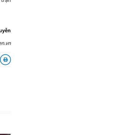
 trận
uyễn
en.vn