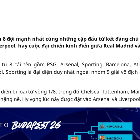
 8 đội mạnh nhất cùng những cặp đấu tứ kết đáng chú 
verpool, hay cuộc đại chiến kinh điển giữa Real Madrid v
 8 cái tên gồm PSG, Arsenal, Sporting, Barcelona, Atl
l. Sporting là đại diện duy nhất ngoài nhóm 5 giải vô địch
diện bị loại từ vòng 1/8, trong đó Chelsea, Tottenham, Man
nặng nề. Hy vọng lúc này được đặt vào Arsenal và Liverpool