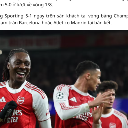
 5-0 ở lượt về vòng 1/8.
ng Sporting 5-1 ngay trên sân khách tại vòng bảng Cham
ạm trán Barcelona hoặc Atletico Madrid tại bán kết.