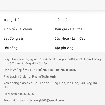
WORLDBANK DỰ BÁO KINH TẾ VIỆT
NAM NĂM 2024 VÀ NĂM 2025 | NHỊP
Trang chủ
Tiêu điểm
ĐẬP THỊ TRƯỜNG #62
Kinh tế - Tài chính
Đấu giá - Đấu thầu
Bất động sản
Sức khỏe - Làm đẹp
Tọa đàm “Xúc tiến thương mại: Khơi
Đời sống
Địa phương
thông đầu ra cho sản phẩm OCOP”
Giấy phép hoạt động số: 3100/GP-TTĐT, ngày 07/09/2021 do Sở Thông
tin và Truyền thông Hà Nội cấp
Đơn vị chủ quản:
CTCP THÔNG TIN TRUNG ƯƠNG
Phụ trách nội dung:
Phạm Tuấn Anh
Bác sĩ tư vấn cách phòng tránh bệnh
Văn phòng giao dịch: Số 112 phố Trung Kính, Yên Hòa, Cầu Giấy, Hà
đường hô hấp trong thời tiết giao mùa
Nội
Hotline: 0908.36.36.26
Email: kinhtevamoitruong6666@gmail.com