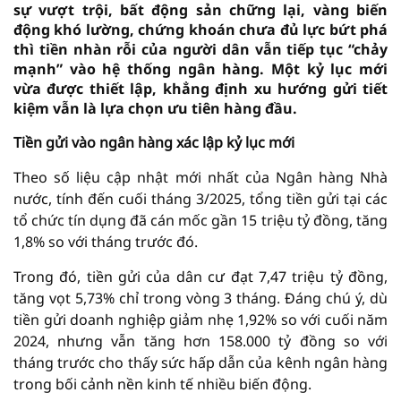
sự vượt trội, bất động sản chững lại, vàng biến
động khó lường, chứng khoán chưa đủ lực bứt phá
thì tiền nhàn rỗi của người dân vẫn tiếp tục “chảy
mạnh” vào hệ thống ngân hàng. Một kỷ lục mới
vừa được thiết lập, khẳng định xu hướng gửi tiết
kiệm vẫn là lựa chọn ưu tiên hàng đầu.
Tiền gửi vào ngân hàng xác lập kỷ lục mới
Theo số liệu cập nhật mới nhất của Ngân hàng Nhà
nước, tính đến cuối tháng 3/2025, tổng tiền gửi tại các
tổ chức tín dụng đã cán mốc gần 15 triệu tỷ đồng, tăng
1,8% so với tháng trước đó.
Trong đó, tiền gửi của dân cư đạt 7,47 triệu tỷ đồng,
tăng vọt 5,73% chỉ trong vòng 3 tháng. Đáng chú ý, dù
tiền gửi doanh nghiệp giảm nhẹ 1,92% so với cuối năm
2024, nhưng vẫn tăng hơn 158.000 tỷ đồng so với
tháng trước cho thấy sức hấp dẫn của kênh ngân hàng
trong bối cảnh nền kinh tế nhiều biến động.