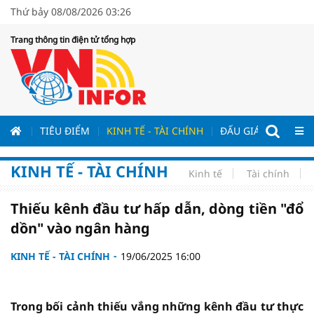
Thứ bảy 08/08/2026 03:26
Trang thông tin điện tử tổng hợp
ƯƠNG
TIÊU ĐIỂM
KINH TẾ - TÀI CHÍNH
ĐẤU GIÁ - ĐẤU THẦ
KINH TẾ - TÀI CHÍNH
Kinh tế
Tài chính
Thiếu kênh đầu tư hấp dẫn, dòng tiền "đổ
dồn" vào ngân hàng
KINH TẾ - TÀI CHÍNH
19/06/2025 16:00
Trong bối cảnh thiếu vắng những kênh đầu tư thực