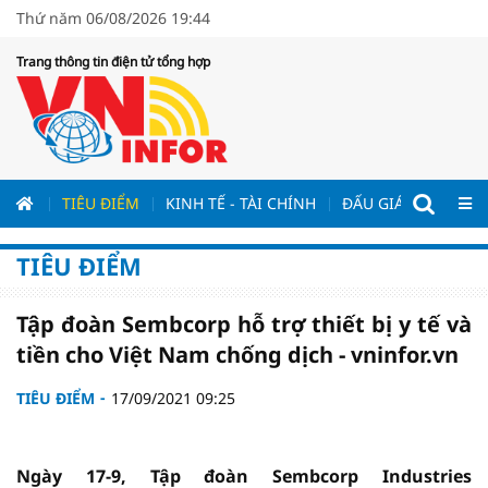
Thứ năm 06/08/2026 19:44
Trang thông tin điện tử tổng hợp
ƯƠNG
TIÊU ĐIỂM
KINH TẾ - TÀI CHÍNH
ĐẤU GIÁ - ĐẤU THẦ
TIÊU ĐIỂM
Tập đoàn Sembcorp hỗ trợ thiết bị y tế và
tiền cho Việt Nam chống dịch - vninfor.vn
TIÊU ĐIỂM
17/09/2021 09:25
Ngày 17-9, Tập đoàn Sembcorp Industries