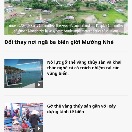
Đổi thay nơi ngã ba biên giới Mường Nhé
Nỗ lực gỡ thẻ vàng thủy sản và khai
thác nghề cá có trách nhiệm tại các
vùng biển.
Gỡ thẻ vàng thủy sản gắn với xây
dựng kinh tế biển