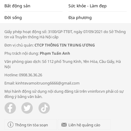
Bất động sản
Sức khỏe - Làm đẹp
Tọa đàm “Xúc tiến thương mại: Khơi
Đời sống
Địa phương
thông đầu ra cho sản phẩm OCOP”
Giấy phép hoạt động số: 3100/GP-TTĐT, ngày 07/09/2021 do Sở Thông
tin và Truyền thông Hà Nội cấp
Đơn vị chủ quản:
CTCP THÔNG TIN TRUNG ƯƠNG
Phụ trách nội dung:
Phạm Tuấn Anh
Bác sĩ tư vấn cách phòng tránh bệnh
Văn phòng giao dịch: Số 112 phố Trung Kính, Yên Hòa, Cầu Giấy, Hà
đường hô hấp trong thời tiết giao mùa
Nội
Hotline: 0908.36.36.26
Email: kinhtevamoitruong6666@gmail.com
Mọi hành động sử dụng nội dung đăng tải trên vninfor.vn phải có sự
đồng ý bằng văn bản.
Trao yêu thương cho em
Thông tin tòa soạn
Liên hệ quảng cáo