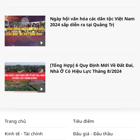
Ngày hội văn hóa các dân tộc Việt Nam
2024 sắp diễn ra tại Quảng Trị
[Tổng Hợp] 6 Quy Định Mới Về Đất Đai,
Nhà Ở Có Hiệu Lực Tháng 8/2024
WORLDBANK DỰ BÁO KINH TẾ VIỆT
NAM NĂM 2024 VÀ NĂM 2025 | NHỊP
Trang chủ
Tiêu điểm
ĐẬP THỊ TRƯỜNG #62
Kinh tế - Tài chính
Đấu giá - Đấu thầu