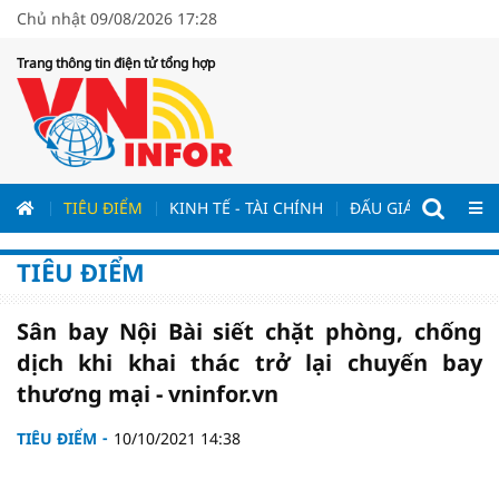
Chủ nhật 09/08/2026 17:28
Trang thông tin điện tử tổng hợp
ƯƠNG
TIÊU ĐIỂM
KINH TẾ - TÀI CHÍNH
ĐẤU GIÁ - ĐẤU THẦ
TIÊU ĐIỂM
Sân bay Nội Bài siết chặt phòng, chống
dịch khi khai thác trở lại chuyến bay
thương mại - vninfor.vn
TIÊU ĐIỂM
10/10/2021 14:38