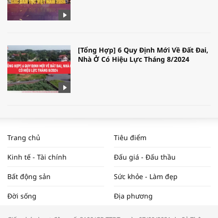
[Tổng Hợp] 6 Quy Định Mới Về Đất Đai,
Nhà Ở Có Hiệu Lực Tháng 8/2024
WORLDBANK DỰ BÁO KINH TẾ VIỆT
NAM NĂM 2024 VÀ NĂM 2025 | NHỊP
Trang chủ
Tiêu điểm
ĐẬP THỊ TRƯỜNG #62
Kinh tế - Tài chính
Đấu giá - Đấu thầu
Bất động sản
Sức khỏe - Làm đẹp
Tọa đàm “Xúc tiến thương mại: Khơi
Đời sống
Địa phương
thông đầu ra cho sản phẩm OCOP”