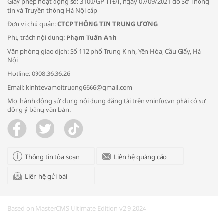
Giấy phép hoạt động số: 3100/GP-TTĐT, ngày 07/09/2021 do Sở Thông
tin và Truyền thông Hà Nội cấp
Đơn vị chủ quản:
CTCP THÔNG TIN TRUNG ƯƠNG
Phụ trách nội dung:
Phạm Tuấn Anh
Bác sĩ tư vấn cách phòng tránh bệnh
Văn phòng giao dịch: Số 112 phố Trung Kính, Yên Hòa, Cầu Giấy, Hà
đường hô hấp trong thời tiết giao mùa
Nội
Hotline: 0908.36.36.26
Email: kinhtevamoitruong6666@gmail.com
Mọi hành động sử dụng nội dung đăng tải trên vninfor.vn phải có sự
đồng ý bằng văn bản.
Trao yêu thương cho em
Thông tin tòa soạn
Liên hệ quảng cáo
Liên hệ gửi bài
Kon Tum giải cứu nạn nhân bị lừa bán
sang Campuchia
Based on MasterCMS Ultimate Edition v2.9 2024