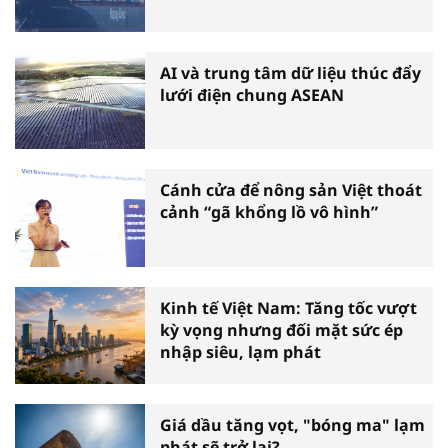
AI và trung tâm dữ liệu thúc đẩy
lưới điện chung ASEAN
Cánh cửa để nông sản Việt thoát
cảnh “gã khổng lồ vô hình”
Kinh tế Việt Nam: Tăng tốc vượt
kỳ vọng nhưng đối mặt sức ép
nhập siêu, lạm phát
Giá dầu tăng vọt, "bóng ma" lạm
phát sẽ trở lại?