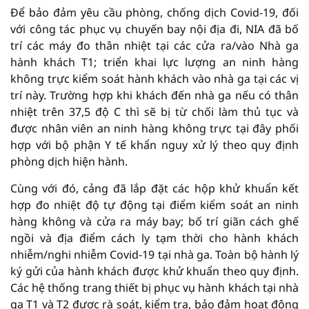
Để bảo đảm yêu cầu phòng, chống dịch Covid-19, đối
với công tác phục vụ chuyến bay nội địa đi, NIA đã bố
trí các máy đo thân nhiệt tại các cửa ra/vào Nhà ga
hành khách T1; triển khai lực lượng an ninh hàng
không trực kiểm soát hành khách vào nhà ga tại các vị
trí này. Trường hợp khi khách đến nhà ga nếu có thân
nhiệt trên 37,5 độ C thì sẽ bị từ chối làm thủ tục và
được nhân viên an ninh hàng không trực tại đây phối
hợp với bộ phận Y tế khẩn nguy xử lý theo quy định
phòng dịch hiện hành.
Cùng với đó, cảng đã lắp đặt các hộp khử khuẩn kết
hợp đo nhiệt độ tự động tại điểm kiểm soát an ninh
hàng không và cửa ra máy bay; bố trí giãn cách ghế
ngồi và địa điểm cách ly tạm thời cho hành khách
nhiễm/nghi nhiễm Covid-19 tại nhà ga. Toàn bộ hành lý
ký gửi của hành khách được khử khuẩn theo quy định.
Các hệ thống trang thiết bị phục vụ hành khách tại nhà
ga T1 và T2 được rà soát, kiểm tra, bảo đảm hoạt động