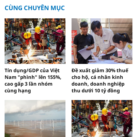
CÙNG CHUYÊN MỤC
Tín dụng/GDP của Việt
Đề xuất giảm 30% thuế
Nam "phình" lên 155%,
cho hộ, cá nhân kinh
cao gấp 3 lần nhóm
doanh, doanh nghiệp
cùng hạng
thu dưới 10 tỷ đồng