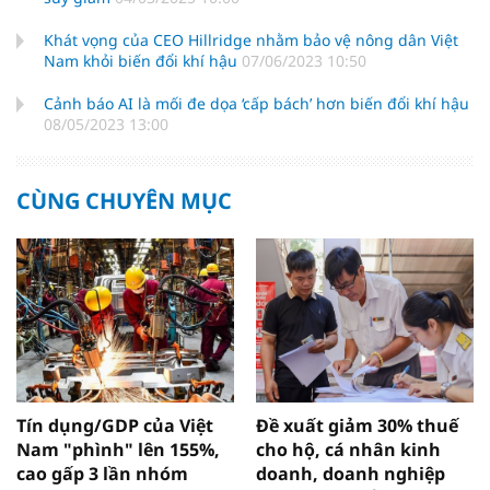
Khát vọng của CEO Hillridge nhằm bảo vệ nông dân Việt
Nam khỏi biến đổi khí hậu
07/06/2023 10:50
Cảnh báo AI là mối đe dọa ‘cấp bách’ hơn biến đổi khí hậu
08/05/2023 13:00
CÙNG CHUYÊN MỤC
Tín dụng/GDP của Việt
Đề xuất giảm 30% thuế
Nam "phình" lên 155%,
cho hộ, cá nhân kinh
cao gấp 3 lần nhóm
doanh, doanh nghiệp