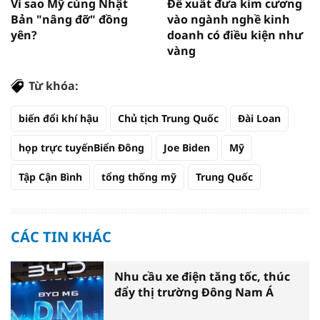
Vì sao Mỹ cùng Nhật
Đề xuất đưa kim cương
Bản "nâng đỡ" đồng
vào ngành nghề kinh
yên?
doanh có điều kiện như
vàng
Từ khóa:
biến đổi khí hậu
Chủ tịch Trung Quốc
Đài Loan
họp trực tuyếnBiển Đông
Joe Biden
Mỹ
Tập Cận Bình
tổng thống mỹ
Trung Quốc
CÁC TIN KHÁC
Nhu cầu xe điện tăng tốc, thúc
đẩy thị trường Đông Nam Á