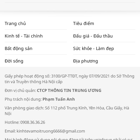
WORLDBANK DỰ BÁO KINH TẾ VIỆT
NAM NĂM 2024 VÀ NĂM 2025 | NHỊP
Trang chủ
Tiêu điểm
ĐẬP THỊ TRƯỜNG #62
Kinh tế - Tài chính
Đấu giá - Đấu thầu
Bất động sản
Sức khỏe - Làm đẹp
Tọa đàm “Xúc tiến thương mại: Khơi
Đời sống
Địa phương
thông đầu ra cho sản phẩm OCOP”
Giấy phép hoạt động số: 3100/GP-TTĐT, ngày 07/09/2021 do Sở Thông
tin và Truyền thông Hà Nội cấp
Đơn vị chủ quản:
CTCP THÔNG TIN TRUNG ƯƠNG
Phụ trách nội dung:
Phạm Tuấn Anh
Bác sĩ tư vấn cách phòng tránh bệnh
Văn phòng giao dịch: Số 112 phố Trung Kính, Yên Hòa, Cầu Giấy, Hà
đường hô hấp trong thời tiết giao mùa
Nội
Hotline: 0908.36.36.26
Email: kinhtevamoitruong6666@gmail.com
Mọi hành động sử dụng nội dung đăng tải trên vninfor.vn phải có sự