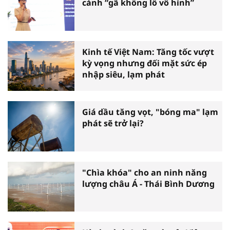
cảnh “gã khổng lồ vô hình”
Kinh tế Việt Nam: Tăng tốc vượt
kỳ vọng nhưng đối mặt sức ép
nhập siêu, lạm phát
Giá dầu tăng vọt, "bóng ma" lạm
phát sẽ trở lại?
"Chìa khóa" cho an ninh năng
lượng châu Á - Thái Bình Dương