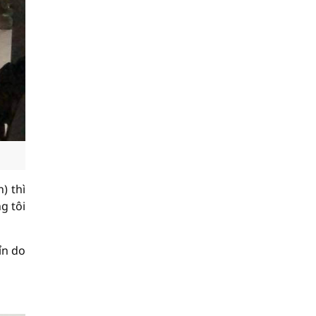
) thì
g tôi
ỉn do