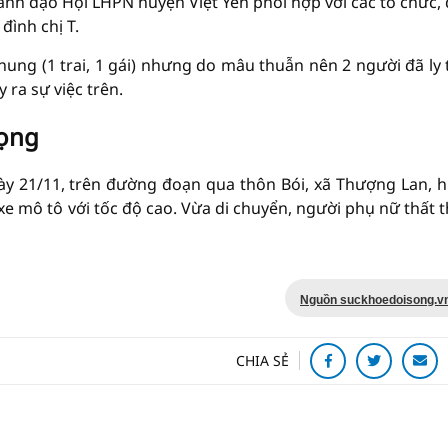
 lãnh đạo Hội LHPN huyện Việt Yên phối hợp với các tổ chức,
đình chị T.
hung (1 trai, 1 gái) nhưng do mâu thuẫn nên 2 người đã ly 
 ra sự việc trên.
vọng
ày 21/11, trên đường đoạn qua thôn Bói, xã Thượng Lan, 
 xe mô tô với tốc độ cao. Vừa di chuyển, người phụ nữ thất 
Nguồn suckhoedoisong.v
CHIA SẺ