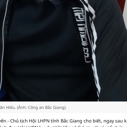
ăn Hiếu. (Ảnh: Công an Bắc Giang).
ến - Chủ tịch Hội LHPN tỉnh Bắc Giang cho biết, ngay sau k