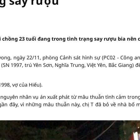
ng say rượu
i chồng 23 tuổi đang trong tình trạng say rượu bia nên
vong, ngày 22/11, phòng Cảnh sát hình sự (PC02 - Công an
(SN 1997, trú Yên Sơn, Nghĩa Trung, Việt Yên, Bắc Giang) đ
998, vợ của Hiếu).
 nguyên nhân vụ án xuất phát từ mâu thuẫn tình cảm tron
 gần đây, vì những mâu thuẫn này, chị T đã bỏ về nhà bố 