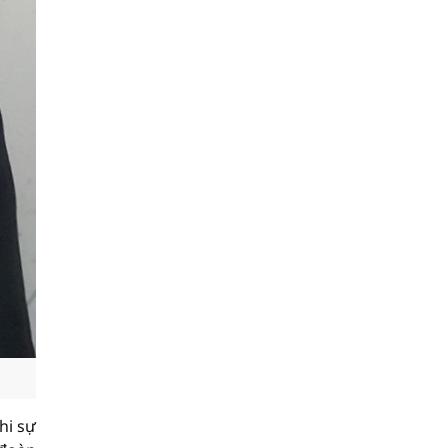
hi sự