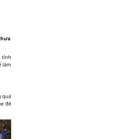
 chưa
 tỉnh
ể làm
g quá
mẹ đẻ