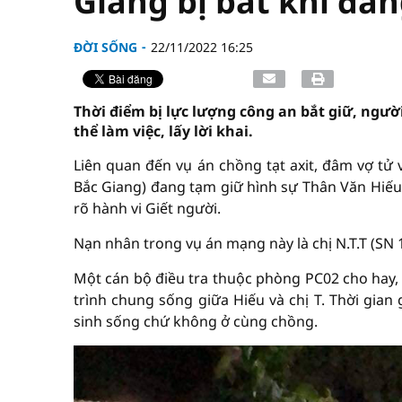
Giang bị bắt khi đa
ĐỜI SỐNG
22/11/2022 16:25
Thời điểm bị lực lượng công an bắt giữ, ngườ
thể làm việc, lấy lời khai.
Liên quan đến vụ án chồng tạt axit, đâm vợ tử 
Bắc Giang) đang tạm giữ hình sự Thân Văn Hiếu 
rõ hành vi Giết người.
Nạn nhân trong vụ án mạng này là chị N.T.T (SN 1
Một cán bộ điều tra thuộc phòng PC02 cho hay,
trình chung sống giữa Hiếu và chị T. Thời gian
sinh sống chứ không ở cùng chồng.