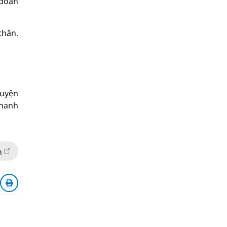
 đoàn
thân.
huyện
thanh
n