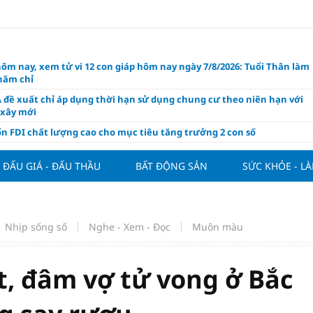
hôm nay, xem tử vi 12 con giáp hôm nay ngày 7/8/2026: Tuổi Thân làm
chăm chỉ
 đề xuất chỉ áp dụng thời hạn sử dụng chung cư theo niên hạn với
 xây mới
n FDI chất lượng cao cho mục tiêu tăng trưởng 2 con số
lực nào để Việt Nam hiện thực hóa mục tiêu tăng trưởng 10%?
ĐẤU GIÁ - ĐẤU THẦU
BẤT ĐỘNG SẢN
SỨC KHỎE - L
n cứu tính tiền gửi Kho bạc vào nguồn vốn huy động của ngân hàng
o Mỹ cùng Nhật Bản "nâng đỡ" đồng yên?
á tía tô thế nào để hỗ trợ làm đẹp da, mượt tóc?
Nhịp sống số
Nghe - Xem - Đọc
Muôn màu
àng hôm nay 6/8: "Nhảy vọt" sau một đêm
Việt Nam tính bài toán xoay tua tại ASEAN Cup 2026 và màn đáp trả
ửa của Hoàng Hên
t, đâm vợ tử vong ở Bắc
ất đưa kim cương vào ngành nghề kinh doanh có điều kiện như vàn