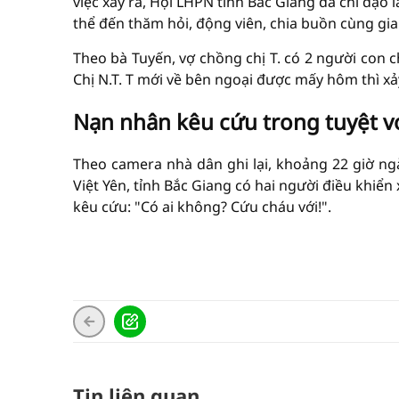
việc xảy ra, Hội LHPN tỉnh Bắc Giang đã chỉ đạo
thể đến thăm hỏi, động viên, chia buồn cùng gia 
Theo bà Tuyến, vợ chồng chị T. có 2 người con c
Chị N.T. T mới về bên ngoại được mấy hôm thì xảy
Nạn nhân kêu cứu trong tuyệt 
Theo camera nhà dân ghi lại, khoảng 22 giờ ng
Việt Yên, tỉnh Bắc Giang có hai người điều khiển
kêu cứu: "Có ai không? Cứu cháu với!".
Tin liên quan