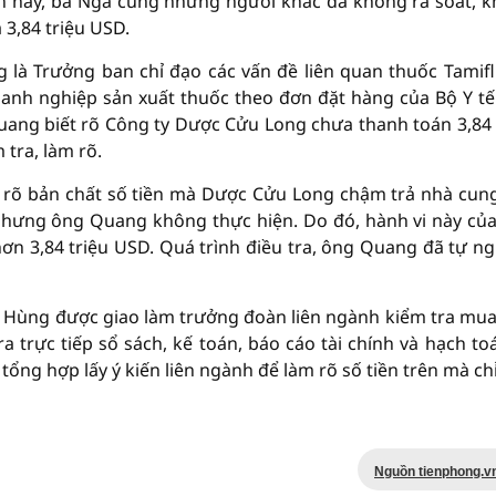
h này, bà Nga cùng những người khác đã không rà soát, 
3,84 triệu USD.
là Trưởng ban chỉ đạo các vấn đề liên quan thuốc Tamifl
doanh nghiệp sản xuất thuốc theo đơn đặt hàng của Bộ Y tế
uang biết rõ Công ty Dược Cửu Long chưa thanh toán 3,84 
tra, làm rõ.
àm rõ bản chất số tiền mà Dược Cửu Long chậm trả nhà cun
 nhưng ông Quang không thực hiện. Do đó, hành vi này củ
ơn 3,84 triệu USD. Quá trình điều tra, ông Quang đã tự n
 Hùng được giao làm trưởng đoàn liên ngành kiểm tra mua
 trực tiếp sổ sách, kế toán, báo cáo tài chính và hạch to
 tổng hợp lấy ý kiến liên ngành để làm rõ số tiền trên mà ch
Nguồn tienphong.v