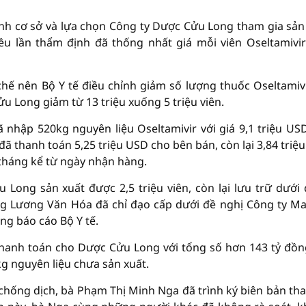
ịnh cơ sở và lựa chọn Công ty Dược Cửu Long tham gia sản
iều lần thẩm định đã thống nhất giá mỗi viên Oseltamivi
ế nên Bộ Y tế điều chỉnh giảm số lượng thuốc Oseltamiv
u Long giảm từ 13 triệu xuống 5 triệu viên.
 nhập 520kg nguyên liệu Oseltamivir với giá 9,1 triệu US
 thanh toán 5,25 triệu USD cho bên bán, còn lại 3,84 triệ
tháng kể từ ngày nhận hàng.
 Long sản xuất được 2,5 triệu viên, còn lại lưu trữ dưới
ông Lương Văn Hóa đã chỉ đạo cấp dưới đề nghị Công ty 
ông báo cáo Bộ Y tế.
thanh toán cho Dược Cửu Long với tổng số hơn 143 tỷ đồn
g nguyên liệu chưa sản xuất.
hống dịch, bà Phạm Thị Minh Nga đã trình ký biên bản tha