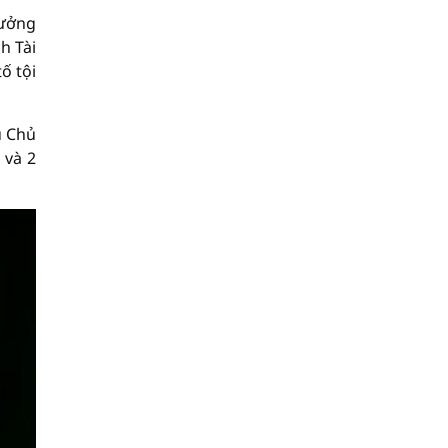
rưởng
h Tài
ố tội
u Chủ
 và 2