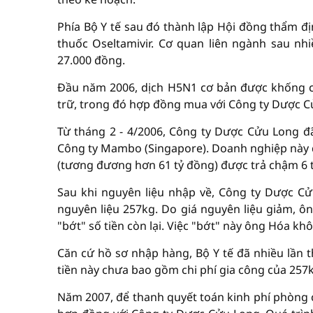
Phía Bộ Y tế sau đó thành lập Hội đồng thẩm đ
thuốc Oseltamivir. Cơ quan liên ngành sau nh
27.000 đồng.
Đầu năm 2006, dịch H5N1 cơ bản được khống ch
trữ, trong đó hợp đồng mua với Công ty Dược Cử
Từ tháng 2 - 4/2006, Công ty Dược Cửu Long đã
Công ty Mambo (Singapore). Doanh nghiệp này đã
(tương đương hơn 61 tỷ đồng) được trả chậm 6 
Sau khi nguyên liệu nhập về, Công ty Dược Cửu
nguyên liệu 257kg. Do giá nguyên liệu giảm, 
"bớt" số tiền còn lại. Việc "bớt" này ông Hóa kh
Căn cứ hồ sơ nhập hàng, Bộ Y tế đã nhiều lần 
tiền này chưa bao gồm chi phí gia công của 257k
Năm 2007, để thanh quyết toán kinh phí phòng c