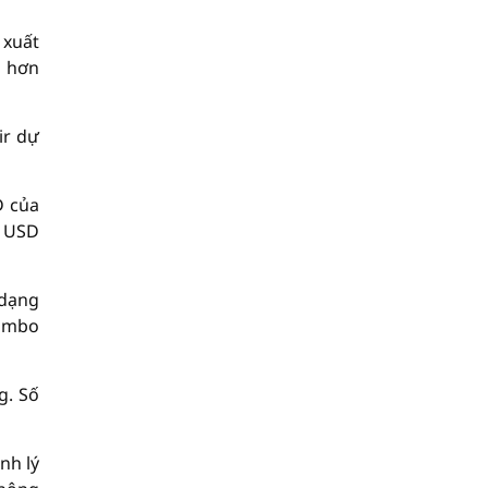
 xuất
r hơn
ir dự
D của
u USD
 dạng
Mambo
g. Số
nh lý