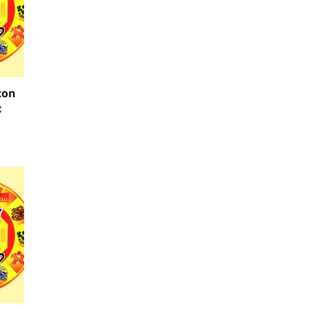
con
: