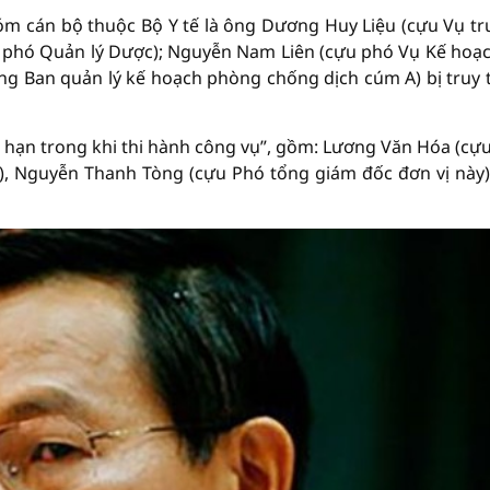
m cán bộ thuộc Bộ Y tế là ông Dương Huy Liệu (cựu Vụ t
c phó Quản lý Dược); Nguyễn Nam Liên (cựu phó Vụ Kế hoạc
g Ban quản lý kế hoạch phòng chống dịch cúm A) bị truy t
ền hạn trong khi thi hành công vụ”, gồm: Lương Văn Hóa (cự
, Nguyễn Thanh Tòng (cựu Phó tổng giám đốc đơn vị này)