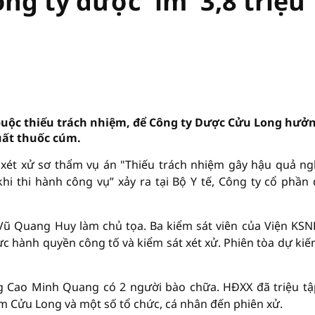
g ty dược 'ỉm' 3,8 triệu
buộc thiếu trách nhiệm, để Công ty Dược Cửu Long hưở
xuất thuốc cúm.
 xét xử sơ thẩm vụ án "Thiếu trách nhiệm gây hậu quả n
hi thi hành công vụ” xảy ra tại Bộ Y tế, Công ty cổ phần
ũ Quang Huy làm chủ tọa. Ba kiểm sát viên của Viện KSN
 hành quyền công tố và kiểm sát xét xử. Phiên tòa dự kiế
ng Cao Minh Quang có 2 người bào chữa. HĐXX đã triệu tậ
ẩm Cửu Long và một số tổ chức, cá nhân đến phiên xử.