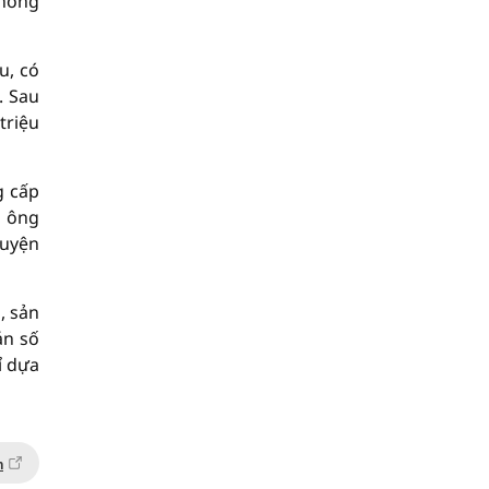
không
u, có
. Sau
triệu
g cấp
a ông
guyện
, sản
án số
ỉ dựa
n