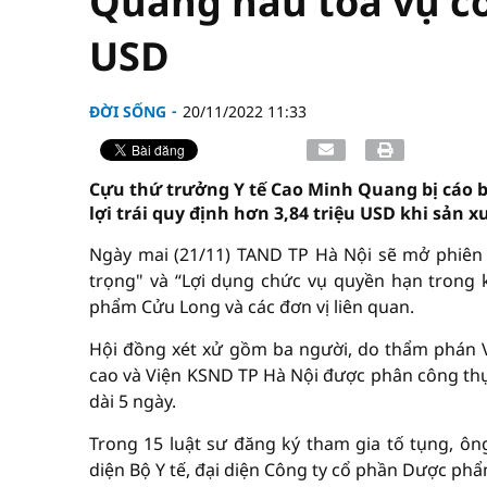
Quang hầu tòa vụ côn
USD
ĐỜI SỐNG
20/11/2022 11:33
Cựu thứ trưởng Y tế Cao Minh Quang bị cáo 
lợi trái quy định hơn 3,84 triệu USD khi sản 
Ngày mai (21/11) TAND TP Hà Nội sẽ mở phiên
trọng" và “Lợi dụng chức vụ quyền hạn trong k
phẩm Cửu Long và các đơn vị liên quan.
Hội đồng xét xử gồm ba người, do thẩm phán V
cao và Viện KSND TP Hà Nội được phân công thực
dài 5 ngày.
Trong 15 luật sư đăng ký tham gia tố tụng, ô
diện Bộ Y tế, đại diện Công ty cổ phần Dược ph