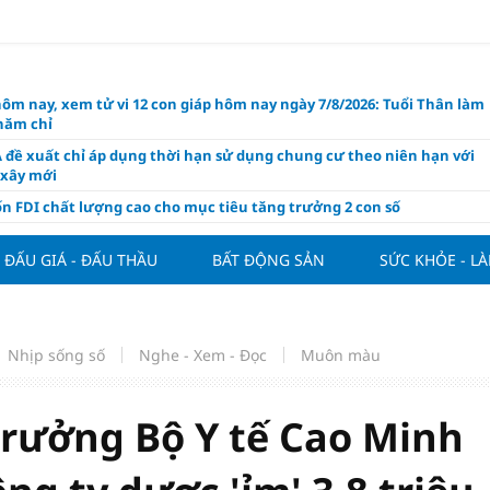
hôm nay, xem tử vi 12 con giáp hôm nay ngày 7/8/2026: Tuổi Thân làm
chăm chỉ
 đề xuất chỉ áp dụng thời hạn sử dụng chung cư theo niên hạn với
 xây mới
n FDI chất lượng cao cho mục tiêu tăng trưởng 2 con số
lực nào để Việt Nam hiện thực hóa mục tiêu tăng trưởng 10%?
ĐẤU GIÁ - ĐẤU THẦU
BẤT ĐỘNG SẢN
SỨC KHỎE - L
n cứu tính tiền gửi Kho bạc vào nguồn vốn huy động của ngân hàng
o Mỹ cùng Nhật Bản "nâng đỡ" đồng yên?
á tía tô thế nào để hỗ trợ làm đẹp da, mượt tóc?
Nhịp sống số
Nghe - Xem - Đọc
Muôn màu
àng hôm nay 6/8: "Nhảy vọt" sau một đêm
Việt Nam tính bài toán xoay tua tại ASEAN Cup 2026 và màn đáp trả
ửa của Hoàng Hên
trưởng Bộ Y tế Cao Minh
ất đưa kim cương vào ngành nghề kinh doanh có điều kiện như vàn