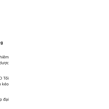
ng
ghiêm
 dược
D Tối
n kéo
p đại