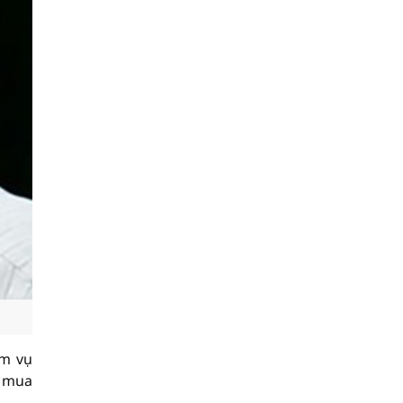
ệm vụ
ể mua